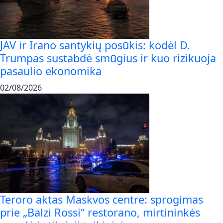
JAV ir Irano santykių posūkis: kodėl D.
Trumpas sustabdė smūgius ir kuo rizikuoja
pasaulio ekonomika
02/08/2026
Teroro aktas Maskvos centre: sprogimas
prie „Balzi Rossi“ restorano, mirtininkės