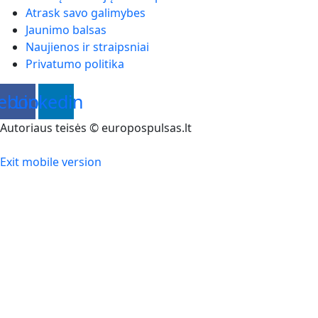
Atrask savo galimybes
Jaunimo balsas
Naujienos ir straipsniai
Privatumo politika
ebook
Linkedin
Autoriaus teisės © europospulsas.lt
Exit mobile version