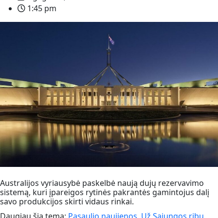
1:45 pm
Australijos vyriausybė paskelbė naują dujų rezervavimo
sistemą, kuri įpareigos rytinės pakrantės gamintojus dalį
savo produkcijos skirti vidaus rinkai.
Daugiau šia tema:
Pasaulio naujienos
,
Už Sąjungos ribų