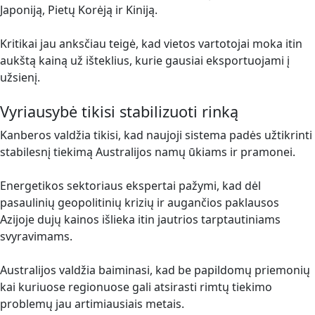
Japoniją, Pietų Korėją ir Kiniją.
Kritikai jau anksčiau teigė, kad vietos vartotojai moka itin
aukštą kainą už išteklius, kurie gausiai eksportuojami į
užsienį.
Vyriausybė tikisi stabilizuoti rinką
Kanberos valdžia tikisi, kad naujoji sistema padės užtikrinti
stabilesnį tiekimą Australijos namų ūkiams ir pramonei.
Energetikos sektoriaus ekspertai pažymi, kad dėl
pasaulinių geopolitinių krizių ir augančios paklausos
Azijoje dujų kainos išlieka itin jautrios tarptautiniams
svyravimams.
Australijos valdžia baiminasi, kad be papildomų priemonių
kai kuriuose regionuose gali atsirasti rimtų tiekimo
problemų jau artimiausiais metais.