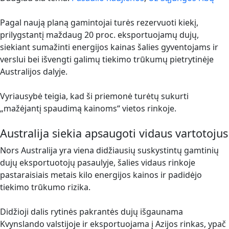
Pagal naują planą gamintojai turės rezervuoti kiekį,
prilygstantį maždaug 20 proc. eksportuojamų dujų,
siekiant sumažinti energijos kainas šalies gyventojams ir
verslui bei išvengti galimų tiekimo trūkumų pietrytinėje
Australijos dalyje.
Vyriausybė teigia, kad ši priemonė turėtų sukurti
„mažėjantį spaudimą kainoms“ vietos rinkoje.
Australija siekia apsaugoti vidaus vartotojus
Nors Australija yra viena didžiausių suskystintų gamtinių
dujų eksportuotojų pasaulyje, šalies vidaus rinkoje
pastaraisiais metais kilo energijos kainos ir padidėjo
tiekimo trūkumo rizika.
Didžioji dalis rytinės pakrantės dujų išgaunama
Kvynslando valstijoje ir eksportuojama į Azijos rinkas, ypač