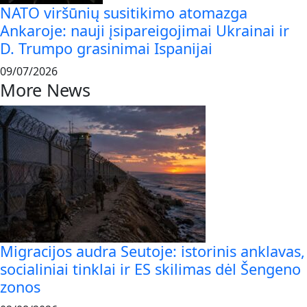
NATO viršūnių susitikimo atomazga
Ankaroje: nauji įsipareigojimai Ukrainai ir
D. Trumpo grasinimai Ispanijai
09/07/2026
More News
Migracijos audra Seutoje: istorinis anklavas,
socialiniai tinklai ir ES skilimas dėl Šengeno
zonos