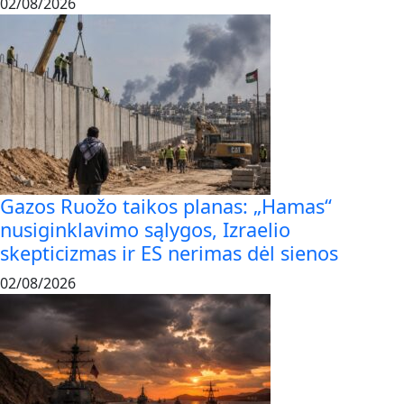
02/08/2026
Gazos Ruožo taikos planas: „Hamas“
nusiginklavimo sąlygos, Izraelio
skepticizmas ir ES nerimas dėl sienos
02/08/2026