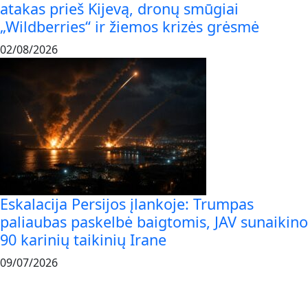
atakas prieš Kijevą, dronų smūgiai
„Wildberries“ ir žiemos krizės grėsmė
02/08/2026
Eskalacija Persijos įlankoje: Trumpas
paliaubas paskelbė baigtomis, JAV sunaikino
90 karinių taikinių Irane
09/07/2026