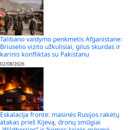
Talibano valdymo penkmetis Afganistane:
Briuselio vizito užkulisiai, gilus skurdas ir
karinis konfliktas su Pakistanu
02/08/2026
Eskalacija fronte: masinės Rusijos raketų
atakas prieš Kijevą, dronų smūgiai
„Wildberries“ ir žiemos krizės grėsmė