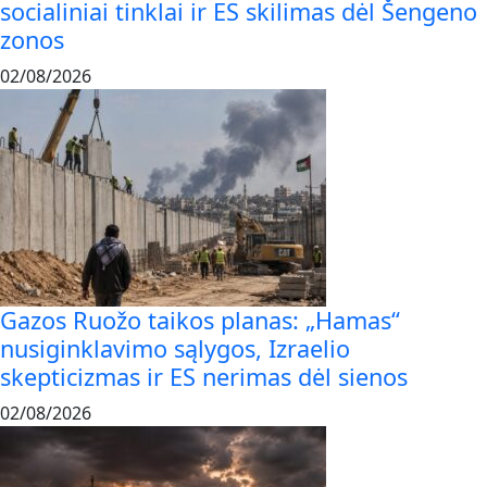
socialiniai tinklai ir ES skilimas dėl Šengeno
zonos
02/08/2026
Gazos Ruožo taikos planas: „Hamas“
nusiginklavimo sąlygos, Izraelio
skepticizmas ir ES nerimas dėl sienos
02/08/2026