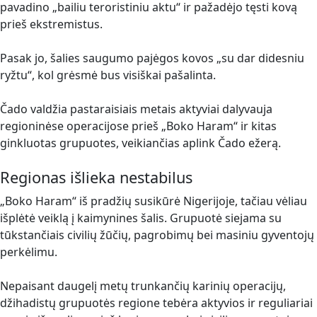
pavadino „bailiu teroristiniu aktu“ ir pažadėjo tęsti kovą
prieš ekstremistus.
Pasak jo, šalies saugumo pajėgos kovos „su dar didesniu
ryžtu“, kol grėsmė bus visiškai pašalinta.
Čado valdžia pastaraisiais metais aktyviai dalyvauja
regioninėse operacijose prieš „Boko Haram“ ir kitas
ginkluotas grupuotes, veikiančias aplink Čado ežerą.
Regionas išlieka nestabilus
„Boko Haram“ iš pradžių susikūrė Nigerijoje, tačiau vėliau
išplėtė veiklą į kaimynines šalis. Grupuotė siejama su
tūkstančiais civilių žūčių, pagrobimų bei masiniu gyventojų
perkėlimu.
Nepaisant daugelį metų trunkančių karinių operacijų,
džihadistų grupuotės regione tebėra aktyvios ir reguliariai