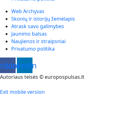
Web Archyvas
Skonių ir istorijų žemėlapis
Atrask savo galimybes
Jaunimo balsas
Naujienos ir straipsniai
Privatumo politika
ebook
Linkedin
Autoriaus teisės © europospulsas.lt
Exit mobile version