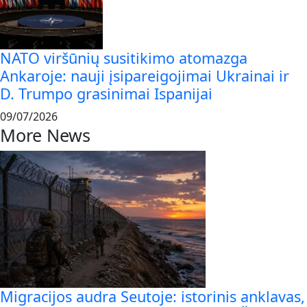
NATO viršūnių susitikimo atomazga
Ankaroje: nauji įsipareigojimai Ukrainai ir
D. Trumpo grasinimai Ispanijai
09/07/2026
More News
Migracijos audra Seutoje: istorinis anklavas,