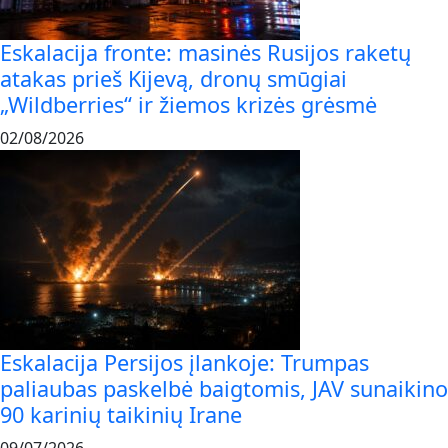
Eskalacija fronte: masinės Rusijos raketų
atakas prieš Kijevą, dronų smūgiai
„Wildberries“ ir žiemos krizės grėsmė
02/08/2026
Eskalacija Persijos įlankoje: Trumpas
paliaubas paskelbė baigtomis, JAV sunaikino
90 karinių taikinių Irane