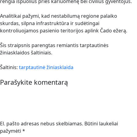
rengia išpuolius prieš kariuomenę bei civilius gyventojus.
Analitikai pažymi, kad nestabilumą regione palaiko
skurdas, silpna infrastruktūra ir sudėtingai
kontroliuojamos pasienio teritorijos aplink Čado ežerą.
Šis straipsnis parengtas remiantis tarptautinės
žiniasklaidos šaltiniais.
Šaltinis:
tarptautinė žiniasklaida
Parašykite komentarą
El. pašto adresas nebus skelbiamas.
Būtini laukeliai
pažymėti
*