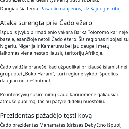
Čado ežero. Dar dešimtys karių buvo sužeisti.
Daugiau šia tema:
Pasaulio naujienos
,
Už Sąjungos ribų
Ataka surengta prie Čado ežero
Išpuolis įvyko pirmadienio vakarą Barka Toloromo karinėje
bazėje, esančioje netoli Čado ežero. Šis regionas ribojasi su
Nigeriu, Nigerija ir Kamerūnu bei jau daugelį metų
laikomas viena nestabiliausių teritorijų Afrikoje.
Čado valdžia pranešė, kad užpuolikai priklausė islamistinei
grupuotei „Boko Haram“, kuri regione vykdo išpuolius
daugiau nei dešimtmetį.
Po intensyvių susirėmimų Čado kariuomenė galiausiai
atmušė puolimą, tačiau patyrė didelių nuostolių.
Prezidentas pažadėjo tęsti kovą
Čado prezidentas Mahamatas Idrissas Deby Itno išpuolį