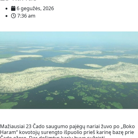
6 gegužės, 2026
7:36 am
Mažiausiai 23 Čado saugumo pajėgų nariai žuvo po „Boko
Haram“ kovotojų surengto išpuolio prieš karinę bazę prie