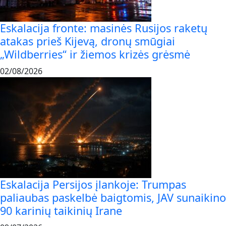
Eskalacija fronte: masinės Rusijos raketų
atakas prieš Kijevą, dronų smūgiai
„Wildberries“ ir žiemos krizės grėsmė
02/08/2026
Eskalacija Persijos įlankoje: Trumpas
paliaubas paskelbė baigtomis, JAV sunaikino
90 karinių taikinių Irane