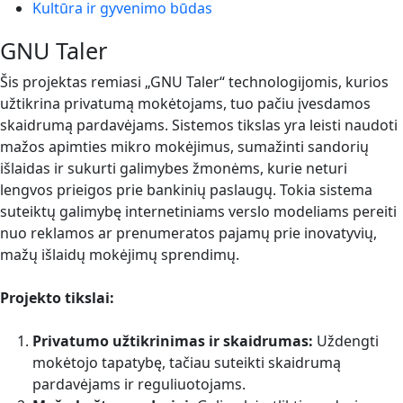
Kultūra ir gyvenimo būdas
GNU Taler
Šis projektas remiasi „GNU Taler“ technologijomis, kurios
užtikrina privatumą mokėtojams, tuo pačiu įvesdamos
skaidrumą pardavėjams. Sistemos tikslas yra leisti naudoti
mažos apimties mikro mokėjimus, sumažinti sandorių
išlaidas ir sukurti galimybes žmonėms, kurie neturi
lengvos prieigos prie bankinių paslaugų. Tokia sistema
suteiktų galimybę internetiniams verslo modeliams pereiti
nuo reklamos ar prenumeratos pajamų prie inovatyvių,
mažų išlaidų mokėjimų sprendimų.
Projekto tikslai:
Privatumo užtikrinimas ir skaidrumas:
Uždengti
mokėtojo tapatybę, tačiau suteikti skaidrumą
pardavėjams ir reguliuotojams.