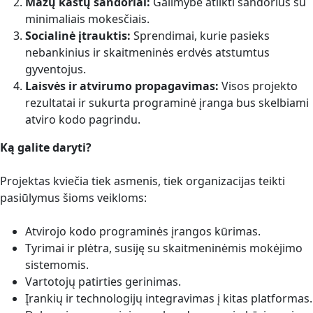
Mažų kaštų sandoriai:
Galimybė atlikti sandorius su
minimaliais mokesčiais.
Socialinė įtrauktis:
Sprendimai, kurie pasieks
nebankinius ir skaitmeninės erdvės atstumtus
gyventojus.
Laisvės ir atvirumo propagavimas:
Visos projekto
rezultatai ir sukurta programinė įranga bus skelbiami
atviro kodo pagrindu.
Ką galite daryti?
Projektas kviečia tiek asmenis, tiek organizacijas teikti
pasiūlymus šioms veikloms:
Atvirojo kodo programinės įrangos kūrimas.
Tyrimai ir plėtra, susiję su skaitmeninėmis mokėjimo
sistemomis.
Vartotojų patirties gerinimas.
Įrankių ir technologijų integravimas į kitas platformas.