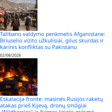
Talibano valdymo penkmetis Afganistane:
Briuselio vizito užkulisiai, gilus skurdas ir
karinis konfliktas su Pakistanu
02/08/2026
Eskalacija fronte: masinės Rusijos raketų
atakas prieš Kijevą, dronų smūgiai
„Wildberries“ ir žiemos krizės grėsmė