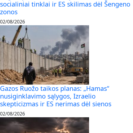
socialiniai tinklai ir ES skilimas dėl Šengeno
zonos
02/08/2026
Gazos Ruožo taikos planas: „Hamas“
nusiginklavimo sąlygos, Izraelio
skepticizmas ir ES nerimas dėl sienos
02/08/2026