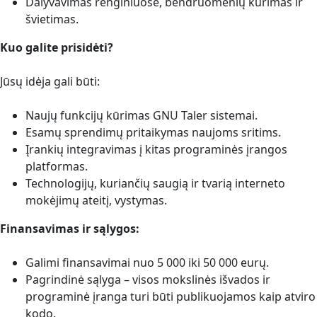
Dalyvavimas renginiuose, bendruomenių kūrimas ir
švietimas.
Kuo galite prisidėti?
Jūsų idėja gali būti:
Naujų funkcijų kūrimas GNU Taler sistemai.
Esamų sprendimų pritaikymas naujoms sritims.
Įrankių integravimas į kitas programinės įrangos
platformas.
Technologijų, kuriančių saugią ir tvarią interneto
mokėjimų ateitį, vystymas.
Finansavimas ir sąlygos:
Galimi finansavimai nuo 5 000 iki 50 000 eurų.
Pagrindinė sąlyga – visos mokslinės išvados ir
programinė įranga turi būti publikuojamos kaip atviro
kodo.