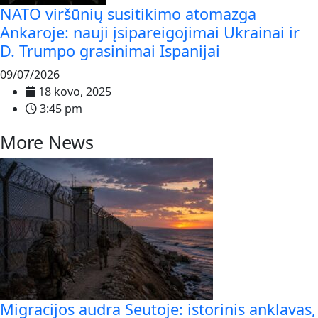
NATO viršūnių susitikimo atomazga
Ankaroje: nauji įsipareigojimai Ukrainai ir
D. Trumpo grasinimai Ispanijai
09/07/2026
18 kovo, 2025
3:45 pm
More News
Migracijos audra Seutoje: istorinis anklavas,