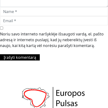
Noriu savo interneto naršyklėje išsaugoti vardą, el. pašto
adresą ir interneto puslapį, kad jų nebereiktų įvesti iš
naujo, kai kitą kartą vėl norėsiu parašyti komentarą.