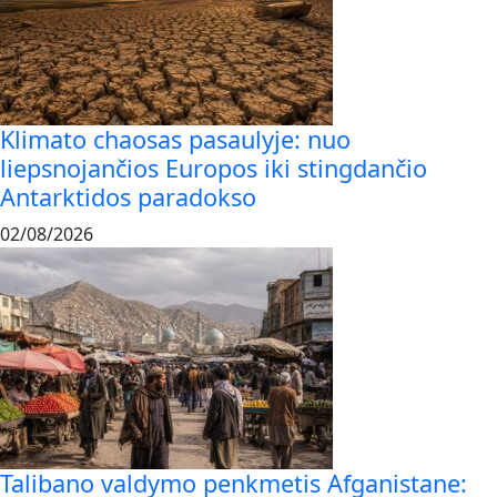
Klimato chaosas pasaulyje: nuo
liepsnojančios Europos iki stingdančio
Antarktidos paradokso
02/08/2026
Talibano valdymo penkmetis Afganistane: