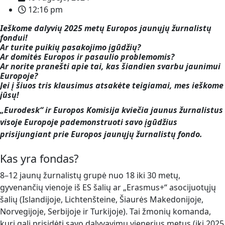
12:16 pm
Ieškome dalyvių 2025 metų Europos jaunųjų žurnalistų
fondui!
Ar turite puikių pasakojimo įgūdžių?
Ar domitės Europos ir pasaulio problemomis?
Ar norite pranešti apie tai, kas šiandien svarbu jaunimui
Europoje?
Jei į šiuos tris klausimus atsakėte teigiamai, mes ieškome
jūsų!
„Eurodesk“ ir Europos Komisija kviečia jaunus žurnalistus
visoje Europoje pademonstruoti savo įgūdžius
prisijungiant prie Europos jaunųjų žurnalistų fondo.
Kas yra fondas?
8–12 jaunų žurnalistų grupė nuo 18 iki 30 metų,
gyvenančių vienoje iš ES šalių ar „Erasmus+“ asocijuotųjų
šalių (Islandijoje, Lichtenšteine, Šiaurės Makedonijoje,
Norvegijoje, Serbijoje ir Turkijoje). Tai žmonių komanda,
kuri gali prisidėti savo dalyvavimu vienerius metus (iki 2025