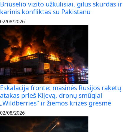
Briuselio vizito užkulisiai, gilus skurdas ir
karinis konfliktas su Pakistanu
02/08/2026
Eskalacija fronte: masinės Rusijos raketų
atakas prieš Kijevą, dronų smūgiai
„Wildberries“ ir žiemos krizės grėsmė
02/08/2026