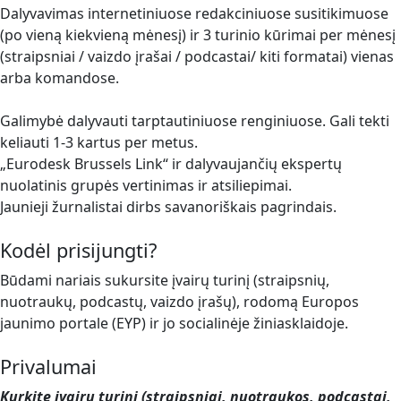
Dalyvavimas internetiniuose redakciniuose susitikimuose
(po vieną kiekvieną mėnesį) ir 3 turinio kūrimai per mėnesį
(straipsniai / vaizdo įrašai / podcastai/ kiti formatai) vienas
arba komandose.
Galimybė dalyvauti tarptautiniuose renginiuose. Gali tekti
keliauti 1-3 kartus per metus.
„Eurodesk Brussels Link“ ir dalyvaujančių ekspertų
nuolatinis grupės vertinimas ir atsiliepimai.
Jaunieji žurnalistai dirbs savanoriškais pagrindais.
Kodėl prisijungti?
Būdami nariais sukursite įvairų turinį (straipsnių,
nuotraukų, podcastų, vaizdo įrašų), rodomą Europos
jaunimo portale (EYP) ir jo socialinėje žiniasklaidoje.
Privalumai
Kurkite įvairų turinį (straipsniai, nuotraukos, podcastai,