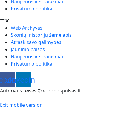
Naujienos ir straipsniai
Privatumo politika
Web Archyvas
Skonių ir istorijų žemėlapis
Atrask savo galimybes
Jaunimo balsas
Naujienos ir straipsniai
Privatumo politika
ebook
Linkedin
Autoriaus teisės © europospulsas.lt
Exit mobile version