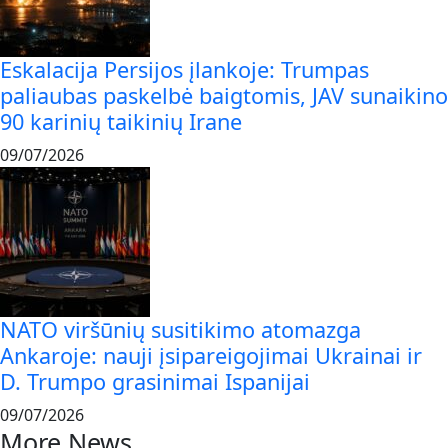
Eskalacija Persijos įlankoje: Trumpas
paliaubas paskelbė baigtomis, JAV sunaikino
90 karinių taikinių Irane
09/07/2026
NATO viršūnių susitikimo atomazga
Ankaroje: nauji įsipareigojimai Ukrainai ir
D. Trumpo grasinimai Ispanijai
09/07/2026
More News