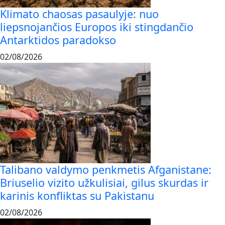
Klimato chaosas pasaulyje: nuo
liepsnojančios Europos iki stingdančio
Antarktidos paradokso
02/08/2026
Talibano valdymo penkmetis Afganistane:
Briuselio vizito užkulisiai, gilus skurdas ir
karinis konfliktas su Pakistanu
02/08/2026