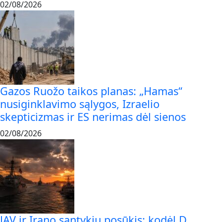
02/08/2026
Gazos Ruožo taikos planas: „Hamas“
nusiginklavimo sąlygos, Izraelio
skepticizmas ir ES nerimas dėl sienos
02/08/2026
JAV ir Irano santykių posūkis: kodėl D.