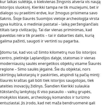
kur laikas sulėtėja, o kiekvienas žingsnis atveria vis naują
istorijos sluoksnį. Kierikki tampa ne tik muziejumi, bet ir
dialogo su praeitimi erdve, kur žmogus prisimena savo
šaknis. Šioje šiaurės Suomijos vietoje archeologija virsta
gyva kultūra, o mediniai pastatai – laiką peržengiančiais
tiltais tarp civilizacijų. Tai dar vienas priminimas, kad
paveldas nėra tik praeitis – tai ir dabarties dalis, kurią
galima pažinti, saugoti ir vertinti su pagarba.
Įdomu tai, kad vos už šimto kilometrų nuo šio istorijos
centro, pietinėje Laplandijos dalyje, statomas ir vienas
moderniausių saulės energetikos objektų visame Šiaurės
regione – Simo saulės jėgainė. Šie du objektai, nors
skirtingų laikotarpių ir paskirties, atspindi tą pačią mintį:
šiaurės kraštas gali būti tiek istorijos saugotojas, tiek
ateities inovacijų židinys. Šiandien Kierikki sulaukia
tūkstančių lankytojų iš viso pasaulio – vaikų grupės,
mokyklos klasės, archeologų komandos ir turizmo
entuziastai. Jis įrodo, kad net maža bendruomenė gali