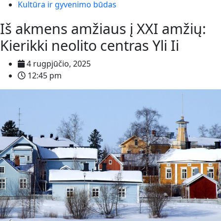
Kultūra ir gyvenimo būdas
Iš akmens amžiaus į XXI amžių:
Kierikki neolito centras Yli Ii
4 rugpjūčio, 2025
12:45 pm