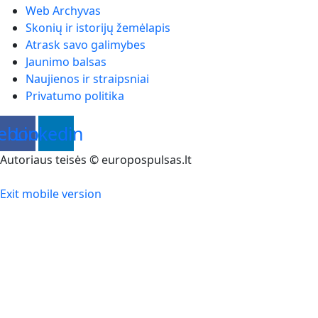
Web Archyvas
Skonių ir istorijų žemėlapis
Atrask savo galimybes
Jaunimo balsas
Naujienos ir straipsniai
Privatumo politika
ebook
Linkedin
Autoriaus teisės © europospulsas.lt
Exit mobile version