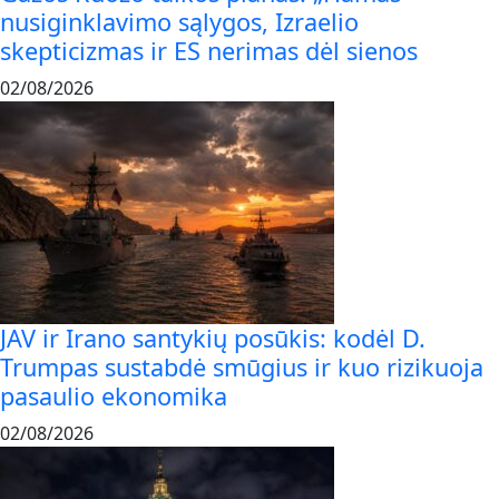
nusiginklavimo sąlygos, Izraelio
skepticizmas ir ES nerimas dėl sienos
02/08/2026
JAV ir Irano santykių posūkis: kodėl D.
Trumpas sustabdė smūgius ir kuo rizikuoja
pasaulio ekonomika
02/08/2026