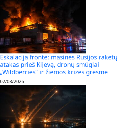
Eskalacija fronte: masinės Rusijos raketų
atakas prieš Kijevą, dronų smūgiai
„Wildberries“ ir žiemos krizės grėsmė
02/08/2026