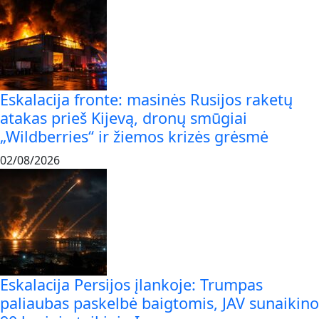
Eskalacija fronte: masinės Rusijos raketų
atakas prieš Kijevą, dronų smūgiai
„Wildberries“ ir žiemos krizės grėsmė
02/08/2026
Eskalacija Persijos įlankoje: Trumpas
paliaubas paskelbė baigtomis, JAV sunaikino