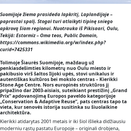
Suomijoje žiema prasideda lapkritį, Laplandijoje –
paprastai spalį. Stogai turi atlaikyti tipinę sniego
apkrovą šiam regionui. Nuotrauka iš Pikisaari, Oulu,
Tekijä: Estormiz – Oma teos, Public Domain,
https://commons.wikimedia.org/w/index.php?
curid=7425331
Tolimoje Šiaurės Suomijoje, maždaug už
penkiasdešimties kilometrų nuo Oulu miesto ir
pakibusio virš šaltos Iijoki upės, stovi unikalus ir
autentiškas kultūros bei mokslo centras – Kierikki
Stone Age Centre. Nors europinės struktūros jį
pripažino dar 2003-aisiais, suteikiant prestižinį „Grand
Prix“ apdovanojimą Europos paveldo kategorijoje
„Conservation & Adaptive Reuse“, pats centras tapo ta
vieta, kur senovės istorija susitinka su šiuolaikine
architektūra.
Kierikki atidarytas 2001 metais ir iki šiol išlieka didžiausiu
moderniu rąstų pastatu Europoje – originali drobjena,