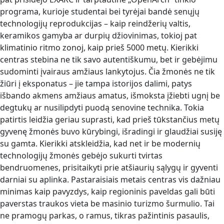
programa, kurioje studentai bei tyrėjai bandė senųjų
technologijų reprodukcijas – kaip reindžerių valtis,
keramikos gamyba ar durpių džiovinimas, tokioj pat
klimatinio ritmo zonoj, kaip prieš 5000 metų. Kierikki
centras stebina ne tik savo autentiškumu, bet ir gebėjimu
sudominti įvairaus amžiaus lankytojus. Čia žmonės ne tik
žiūri į eksponatus – jie tampa istorijos dalimi, patys
išbando akmens amžiaus amatus, išmoksta įžiebti ugnį be
degtukų ar nusilipdyti puodą senovine technika. Tokia
patirtis leidžia geriau suprasti, kad prieš tūkstančius metų
gyvenę žmonės buvo kūrybingi, išradingi ir glaudžiai susiję
su gamta. Kierikki atskleidžia, kad net ir be modernių
technologijų žmonės gebėjo sukurti tvirtas
bendruomenes, prisitaikyti prie atšiaurių sąlygų ir gyventi
darniai su aplinka. Pastaraisiais metais centras vis dažniau
minimas kaip pavyzdys, kaip regioninis paveldas gali būti
paverstas traukos vieta be masinio turizmo šurmulio. Tai
ne pramogų parkas, o ramus, tikras pažintinis pasaulis,