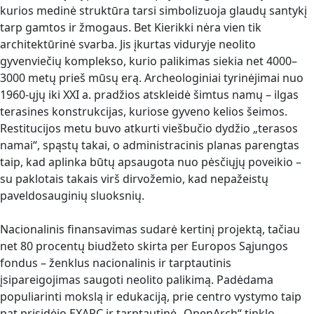
kurios medinė struktūra tarsi simbolizuoja glaudų santykį
tarp gamtos ir žmogaus. Bet Kierikki nėra vien tik
architektūrinė svarba. Jis įkurtas viduryje neolito
gyvenviečių komplekso, kurio palikimas siekia net 4000–
3000 metų prieš mūsų erą. Archeologiniai tyrinėjimai nuo
1960-ųjų iki XXI a. pradžios atskleidė šimtus namų – ilgas
terasines konstrukcijas, kuriose gyveno kelios šeimos.
Restitucijos metu buvo atkurti viešbučio dydžio „terasos
namai“, spąstų takai, o administracinis planas parengtas
taip, kad aplinka būtų apsaugota nuo pėsčiųjų poveikio –
su paklotais takais virš dirvožemio, kad nepažeistų
paveldosauginių sluoksnių.
Nacionalinis finansavimas sudarė kertinį projektą, tačiau
net 80 procentų biudžeto skirta per Europos Sąjungos
fondus – ženklus nacionalinis ir tarptautinis
įsipareigojimas saugoti neolito palikimą. Padėdama
populiarinti mokslą ir edukaciją, prie centro vystymo taip
pat prisidėjo EXARC ir tarptautinė „OpenArch“ tinklo