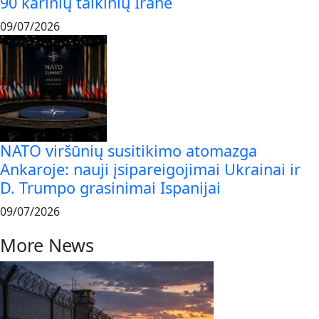
90 karinių taikinių Irane
09/07/2026
NATO viršūnių susitikimo atomazga
Ankaroje: nauji įsipareigojimai Ukrainai ir
D. Trumpo grasinimai Ispanijai
09/07/2026
More News