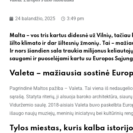
24 balandžio, 2025
3:49 pm
Malta – vos tris kartus didesnė už Vilnių, tačia
šilto klimato ir dar šiltesnių žmonių. Tai – mažia
Ir nors šiandien sala traukia milijonus keliautoj
saugomi ir puoselėjami kartu su Europos Sąjun
Valeta – mažiausia sostinė Europ
Pagrindinė Maltos pažiba – Valeta. Tai viena iš nedaugelio
sąrašą. Statyta riterių, ji alsuoja baroko architektūra, sia
Viduržemio saulę. 2018-aisiais Valeta buvo paskelbta Euro
išaugo naujų muziejų, meninių iniciatyvų bei kultūrinių ren
Tylos miestas, kuris kalba istorij