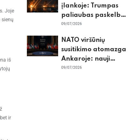
įlankoje: Trumpas
s. Joje
paliaubas paskelbė
o sienų
baigtomis, JAV
09/07/2026
sunaikino 90 karinių
NATO viršūnių
taikinių Irane
susitikimo atomazga
Ankaroje: nauji
ena iš
įsipareigojimai
09/07/2026
ytojų
Ukrainai ir D. Trumpo
grasinimai Ispanijai
ž
bet ir