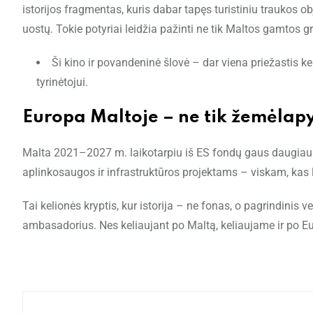
istorijos fragmentas, kuris dabar tapęs turistiniu traukos ob
uostų. Tokie potyriai leidžia pažinti ne tik Maltos gamtos gro
Ši kino ir povandeninė šlovė – dar viena priežastis kel
tyrinėtojui.
Europa Maltoje – ne tik žemėlapy
Malta 2021–2027 m. laikotarpiu iš ES fondų gaus daugiau nei
aplinkosaugos ir infrastruktūros projektams – viskam, kas l
Tai kelionės kryptis, kur istorija – ne fonas, o pagrindinis 
ambasadorius. Nes keliaujant po Maltą, keliaujame ir po Eur