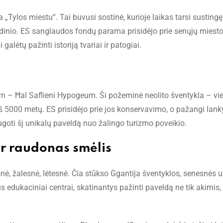
„Tylos miestu“. Tai buvusi sostinė, kurioje laikas tarsi sustingę
ndinio. ES sanglaudos fondų parama prisidėjo prie senųjų miest
galėtų pažinti istoriją tvariai ir patogiai.
 žemyn – Ħal Saflieni Hypogeum. Ši požeminė neolito šventykla – vi
eš 5000 metų. ES prisidėjo prie jos konservavimo, o pažangi lank
goti šį unikalų paveldą nuo žalingo turizmo poveikio.
ir raudonas smėlis
ė, žalesnė, lėtesnė. Čia stūkso Ġgantija šventyklos, senesnės u
edukaciniai centrai, skatinantys pažinti paveldą ne tik akimis, 