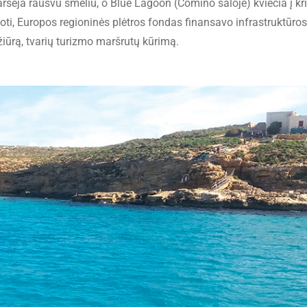
arsėja rausvu smėliu, o Blue Lagoon (Comino saloje) kviečia į kr
i, Europos regioninės plėtros fondas finansavo infrastruktūros
žiūrą, tvarių turizmo maršrutų kūrimą.