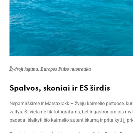
Žydroji lagūna. Europos Pulso nuotrauka
Spalvos, skoniai ir ES širdis
Nepamirškime ir Marsaxlokk – žvejų kaimelio pietuose, kur 
valtys. Ši vieta ne tik fotografams, bet ir gastronomijos m
padeda išlaikyti šio kaimelio autentiškumą ir pritaikyti jį pr