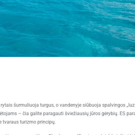
rytais šurmuliuoja turgus, o vandenyje siūbuoja spalvingos „lu
ylėtojams – čia galite paragauti šviežiausių jūros gėrybių. ES pa
ie tvaraus turizmo principų.