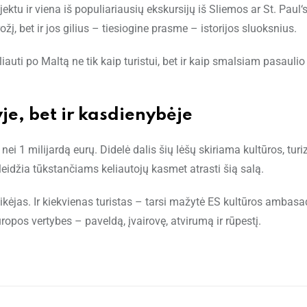
jektu ir viena iš populiariausių ekskursijų iš Sliemos ar St. Paul‘
žį, bet ir jos gilius – tiesiogine prasme – istorijos sluoksnius.
iauti po Maltą ne tik kaip turistui, bet ir kaip smalsiam pasaulio
je, bet ir kasdienybėje
 1 milijardą eurų. Didelė dalis šių lėšų skiriama kultūros, turi
eidžia tūkstančiams keliautojų kasmet atrasti šią salą.
veikėjas. Ir kiekvienas turistas – tarsi mažytė ES kultūros ambasa
opos vertybes – paveldą, įvairovę, atvirumą ir rūpestį.