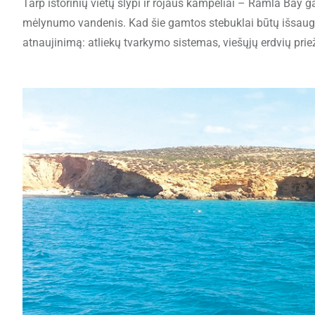
Tarp istorinių vietų slypi ir rojaus kampeliai – Ramla Bay g
mėlynumo vandenis. Kad šie gamtos stebuklai būtų išsaugot
atnaujinimą: atliekų tvarkymo sistemas, viešųjų erdvių prie