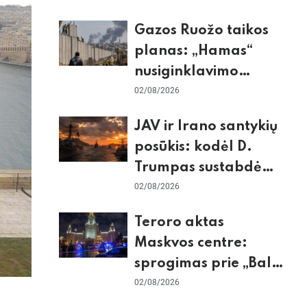
dėl Šengeno zonos
Gazos Ruožo taikos
planas: „Hamas“
nusiginklavimo
sąlygos, Izraelio
02/08/2026
skepticizmas ir ES
JAV ir Irano santykių
nerimas dėl sienos
posūkis: kodėl D.
Trumpas sustabdė
smūgius ir kuo
02/08/2026
rizikuoja pasaulio
Teroro aktas
ekonomika
Maskvos centre:
sprogimas prie „Balzi
Rossi“ restorano,
02/08/2026
mirtininkės apgulė ir