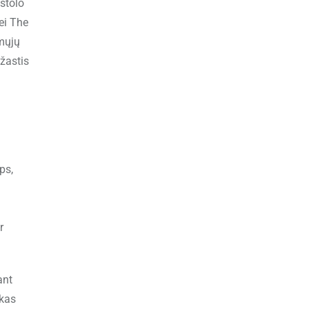
ištolo
ei The
rmųjų
žastis
ps,
r
ant
škas