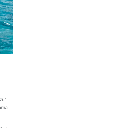
zzu“
rama