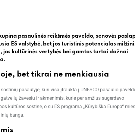
u kupina pasaulinės reikšmės paveldo, senovės paslap
usia ES valstybė, bet jos turistinis potencialas milžin
ų, jos kultūrinės vertybės bei gamtos turtai dažnai
ga.
oje, bet tikrai ne menkiausia
 sostinių pasaulyje, kuri visa įtraukta į UNESCO pasaulio paveld
urų gatvelių žavesiu ir akmenimis, kurie per amžius sugerdavo
pos kultūros sostine, o su ES programa „Kūrybiška Europa“ mies
ginių banga.
omis