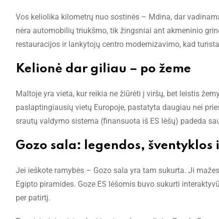
Vos keliolika kilometrų nuo sostinės – Mdina, dar vadinama 
nėra automobilių triukšmo, tik žingsniai ant akmeninio gri
restauracijos ir lankytojų centro modernizavimo, kad turistai 
Kelionė dar giliau – po žeme
Maltoje yra vieta, kur reikia ne žiūrėti į viršų, bet leistis
paslaptingiausių vietų Europoje, pastatyta daugiau nei pri
srautų valdymo sistema (finansuota iš ES lėšų) padeda sau
Gozo sala: legendos, šventyklos 
Jei ieškote ramybės – Gozo sala yra tam sukurta. Ji mažesn
Egipto piramides. Goze ES lėšomis buvo sukurti interaktyvūs 
per patirtį.