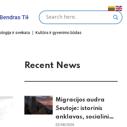
Tikslas
ologija ir sveikata
Kultūra ir gyvenimo būdas
Recent News
Migracijos audra
Seutoje: istorinis
anklavas, socialiniai
tinklai ir ES skilimas
02/08/2026