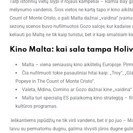
Tarp istorinių vietų slypi ir rojaus kampeliai – Ramla Bay g
mėlynumo vandenis. Šios vietos ne kartą tapo ir kino aikšte
Count of Monte Cristo, o pati Malta dažnai „vaidina“ įvairi
sezonų scenos buvo nufilmuotos Gozo saloje, kur kadaise s
keliauti po Maltą ne tik kaip turistui, bet ir kaip smalsiam k
Kino Malta: kai sala tampa Holi
Malta – viena seniausių kino aikštelių Europoje. Pirmi
Čia nufilmuoti tokie pasauliniai hitai kaip: „Troy“, „Gl
Popeye in The Count of Monte Cristo“.
Valeta, Mdina, Comino ar Gozo dažnai kine „vaidina“ 
Malta turi specialią ES palaikomą kino strategiją – fi
kultūros programas.
Ieškantiems įspūdžių ne tik virš vandens, bet ir po juo – M
laivu su permatomu dugnu, galima išvysti jūros dugne gulintį