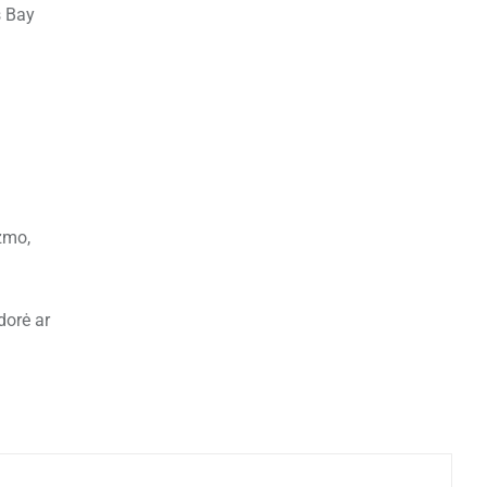
s Bay
zmo,
dorė ar