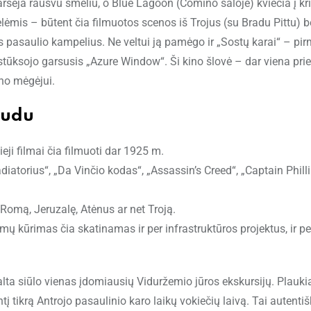
arsėja rausvu smėliu, o Blue Lagoon (Comino saloje) kviečia į kr
lėmis – būtent čia filmuotos scenos iš Trojus (su Bradu Pittu) b
us pasaulio kampelius. Ne veltui ją pamėgo ir „Sostų karai“ – pi
tūksojo garsusis „Azure Window“. Ši kino šlovė – dar viena prie
ino mėgėjui.
vudu
eji filmai čia filmuoti dar 1925 m.
adiatorius“, „Da Vinčio kodas“, „Assassin’s Creed“, „Captain Philli
Romą, Jeruzalę, Atėnus ar net Troją.
lmų kūrimas čia skatinamas ir per infrastruktūros projektus, ir pe
alta siūlo vienas įdomiausių Viduržemio jūros ekskursijų. Plauki
 tikrą Antrojo pasaulinio karo laikų vokiečių laivą. Tai autenti