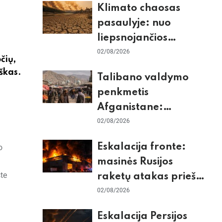
Klimato chaosas
tikrieji taikiniai
pasaulyje: nuo
liepsnojančios
Europos iki
02/08/2026
čių,
stingdančio
iškas.
Talibano valdymo
Antarktidos
penkmetis
paradokso
Afganistane:
Briuselio vizito
02/08/2026
užkulisiai, gilus
Eskalacija fronte:
o
skurdas ir karinis
masinės Rusijos
konfliktas su
te
raketų atakas prieš
Pakistanu
Kijevą, dronų smūgiai
02/08/2026
„Wildberries“ ir
Eskalacija Persijos
žiemos krizės grėsmė