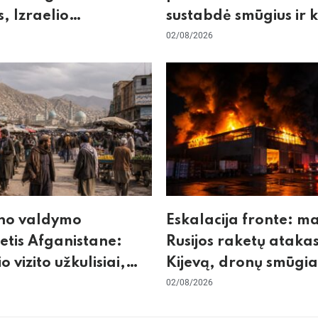
, Izraelio
sustabdė smūgius ir 
cizmas ir ES nerimas
rizikuoja pasaulio
02/08/2026
nos
ekonomika
no valdymo
Eskalacija fronte: m
tis Afganistane:
Rusijos raketų atakas
io vizito užkulisiai,
Kijevą, dronų smūgia
kurdas ir karinis
„Wildberries“ ir žiem
02/08/2026
tas su Pakistanu
krizės grėsmė