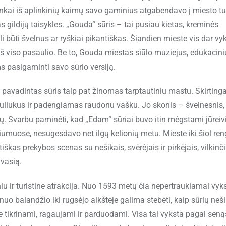
inkai iš aplinkinių kaimų savo gaminius atgabendavo į miesto tu
s gildijų taisykles. „Gouda“ sūris – tai pusiau kietas, kreminės
i būti švelnus ar ryškiai pikantiškas. Šiandien mieste vis dar vy
ų iš viso pasaulio. Be to, Gouda miestas siūlo muziejus, edukacin
ms pasigaminti savo sūrio versiją.
avadintas sūris taip pat žinomas tarptautiniu mastu. Skirtinga
uliukus ir padengiamas raudonu vašku. Jo skonis – švelnesnis,
ų. Svarbu paminėti, kad „Edam“ sūriai buvo itin mėgstami jūreiv
riumuose, nesugesdavo net ilgų kelionių metu. Mieste iki šiol re
tiškas prekybos scenas su nešikais, svėrėjais ir pirkėjais, vilkinč
dvasią.
niu ir turistine atrakcija. Nuo 1593 metų čia nepertraukiamai vyk
nuo balandžio iki rugsėjo aikštėje galima stebėti, kaip sūrių neši
e tikrinami, ragaujami ir parduodami. Visa tai vyksta pagal seną