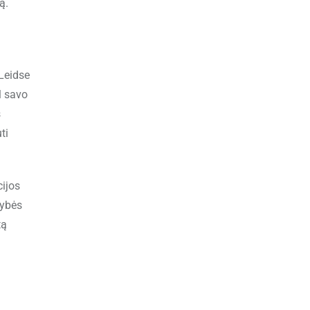
ą.
„Leidse
l savo
s
ti
cijos
tybės
tą