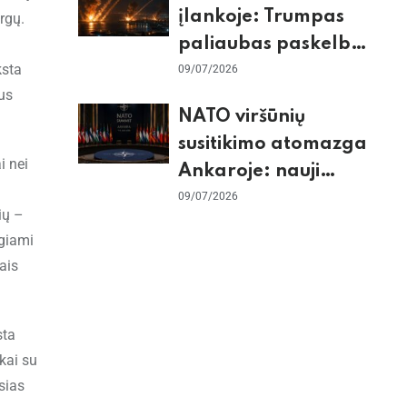
įlankoje: Trumpas
rgų.
paliaubas paskelbė
ksta
baigtomis, JAV
09/07/2026
ius
sunaikino 90 karinių
NATO viršūnių
taikinių Irane
susitikimo atomazga
i nei
Ankaroje: nauji
įsipareigojimai
09/07/2026
ių –
Ukrainai ir D. Trumpo
ngiami
grasinimai Ispanijai
iais
sta
kai su
sias