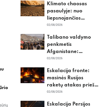
Klimato chaosas
tikrieji taikiniai
pasaulyje: nuo
liepsnojančios
Europos iki
02/08/2026
stingdančio
Talibano valdymo
Antarktidos
penkmetis
paradokso
Afganistane:
Briuselio vizito
02/08/2026
užkulisiai, gilus
su
Eskalacija fronte:
skurdas ir karinis
masinės Rusijos
konfliktas su
raketų atakas prieš
Pakistanu
ūrio
Kijevą, dronų smūgiai
02/08/2026
„Wildberries“ ir
Eskalacija Persijos
sūrių
žiemos krizės grėsmė