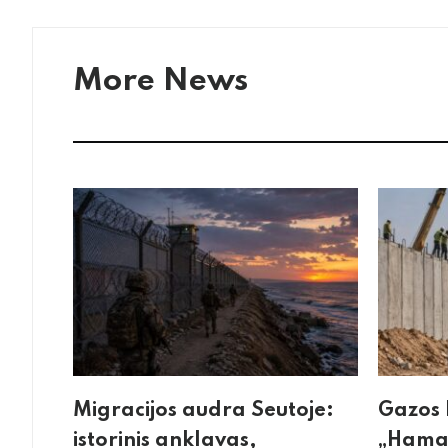
More News
Migracijos audra Seutoje:
Gazos 
istorinis anklavas,
„Hamas