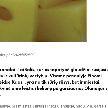
index.php?curid=50892
analai. Tai šalis, kurios tapatybė glaudžiai susijusi 
ų ir kultūrinių vertybių. Visame pasaulyje žinomi
se Kaas“, yra ne tik sūrių rūšys, bet ir miestai,
kviečiame leistis į kelionę po garsiausius Olandijos s
.
lyje. Šis miestas, įsikūręs Pietų Olandijoje, nuo XIV a. garsėja 