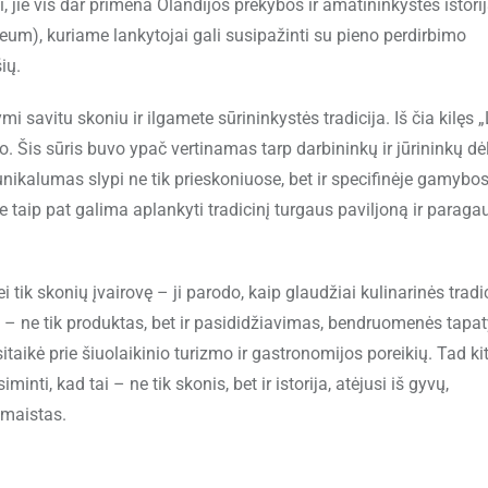
i, jie vis dar primena Olandijos prekybos ir amatininkystės istorij
um), kuriame lankytojai gali susipažinti su pieno perdirbimo
ių.
savitu skoniu ir ilgamete sūrininkystės tradicija. Iš čia kilęs 
. Šis sūris buvo ypač vertinamas tarp darbininkų ir jūrininkų dė
 unikalumas slypi ne tik prieskoniuose, bet ir specifinėje gamybo
ne taip pat galima aplankyti tradicinį turgaus paviljoną ir paragau
tik skonių įvairovę – ji parodo, kaip glaudžiai kulinarinės tradi
čia – ne tik produktas, bet ir pasididžiavimas, bendruomenės tapa
risitaikė prie šiuolaikinio turizmo ir gastronomijos poreikių. Tad ki
nti, kad tai – ne tik skonis, bet ir istorija, atėjusi iš gyvų,
 maistas.