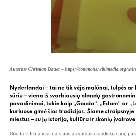
Autorius Christian Bauer – https://commons.wikimedia.org/w/
Nyderlandai – tai ne tik vėjo malūnai, tulpės ar k
sūriu – viena iš svarbiausių olandų gastronomini
pavadinimai, tokie kaip „Gouda“, „Edam“ ar „Leid
kuriuose gimė šios tradicijos. Šiame straipsnyje 
miestus – su jų istorija, kultūra ir skonių įvairove
Gouda – tikriausiai garsiausias vardas olandiškų sūrių pasau