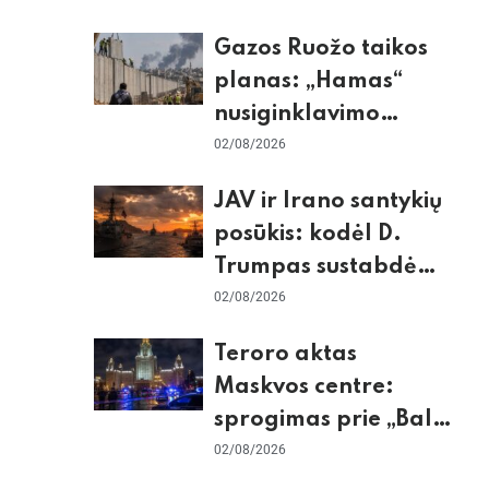
dėl Šengeno zonos
Gazos Ruožo taikos
planas: „Hamas“
nusiginklavimo
sąlygos, Izraelio
02/08/2026
skepticizmas ir ES
JAV ir Irano santykių
nerimas dėl sienos
posūkis: kodėl D.
Trumpas sustabdė
smūgius ir kuo
02/08/2026
rizikuoja pasaulio
Teroro aktas
ekonomika
Maskvos centre:
sprogimas prie „Balzi
Rossi“ restorano,
02/08/2026
mirtininkės apgulė ir