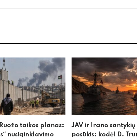
Ruožo taikos planas:
JAV ir Irano santykių
“ nusiginklavimo
posūkis: kodėl D. Tr