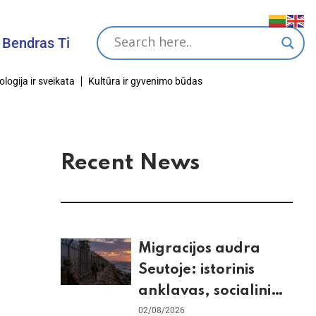
s Tikslas
ologija ir sveikata
Kultūra ir gyvenimo būdas
Recent News
Migracijos audra
Seutoje: istorinis
anklavas, socialiniai
tinklai ir ES skilimas
02/08/2026