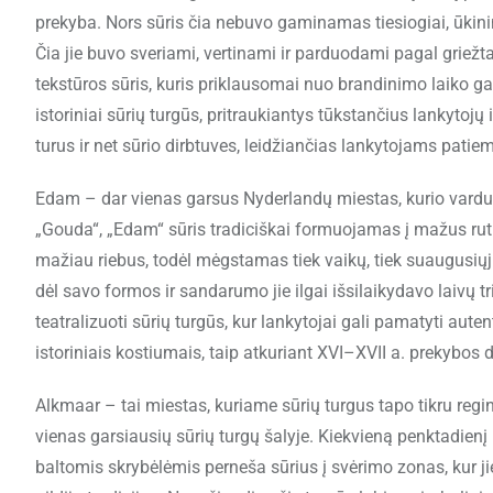
prekyba. Nors sūris čia nebuvo gaminamas tiesiogiai, ūkin
Čia jie buvo sveriami, vertinami ir parduodami pagal griežta
tekstūros sūris, kuris priklausomai nuo brandinimo laiko gal
istoriniai sūrių turgūs, pritraukiantys tūkstančius lankytoj
turus ir net sūrio dirbtuves, leidžiančias lankytojams patie
Edam – dar vienas garsus Nyderlandų miestas, kurio vardu p
„Gouda“, „Edam“ sūris tradiciškai formuojamas į mažus rut
mažiau riebus, todėl mėgstamas tiek vaikų, tiek suaugusiųj
dėl savo formos ir sandarumo jie ilgai išsilaikydavo laivų t
teatralizuoti sūrių turgūs, kur lankytojai gali pamatyti auten
istoriniais kostiumais, taip atkuriant XVI–XVII a. prekybos 
Alkmaar – tai miestas, kuriame sūrių turgus tapo tikru regi
vienas garsiausių sūrių turgų šalyje. Kiekvieną penktadienį 
baltomis skrybėlėmis perneša sūrius į svėrimo zonas, kur ji