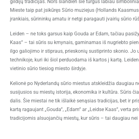
gildijų tradicijas. Nors šiandien šie turgūs labiau simbolinia
Mieste taip pat įsikūręs Sūrio muziejus (Hollands Kaasmuse
įrankiais, sūrininkų amatu ir netgi paragauti įvairių sūrio rūš
Leiden – ne toks garsus kaip Gouda ar Edam, tačiau pasižymi 
Kaas“ – tai sūris su kmynais, gaminamas iš nugriebto pieno
ilgo galiojimo ir stipraus, prieskonių sustiprinto skonio. Jo
technikoje, kuri iki šiol perduodama iš kartos į kartą. Leide
vietinio sūrio tiesiog miesto širdyje.
Kelionė po Nyderlandų sūrio miestus atskleidžia daugiau nei 
susijusios su miestų istorija, ekonomika ir kultūra. Sūris 
dalis. Šie miestai ne tik išlaikė senąsias tradicijas, bet ir p
kartą ragaujant „Gouda“, „Edam“ ar „Leidse Kaas“, verta prisimi
tradicijomis alsuojančių miestų, kur sūris – tai daugiau nei