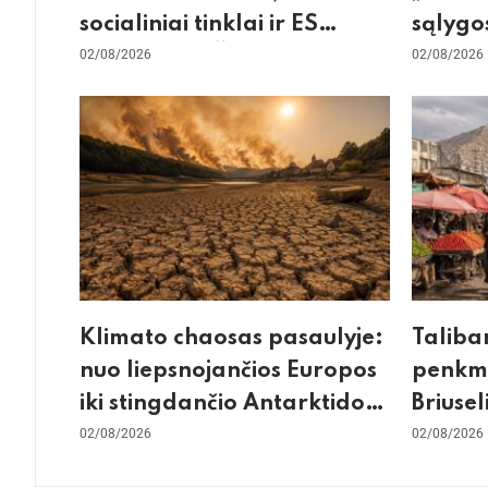
socialiniai tinklai ir ES
sąlygos
skilimas dėl Šengeno zonos
02/08/2026
skepti
02/08/2026
dėl sie
Klimato chaosas pasaulyje:
Taliba
nuo liepsnojančios Europos
penkme
iki stingdančio Antarktidos
Briusel
paradokso
02/08/2026
gilus s
02/08/2026
konflik