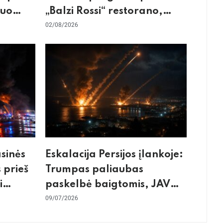
kuo
„Balzi Rossi“ restorano,
mirtininkės apgulė ir tikrieji
02/08/2026
taikiniai
asinės
Eskalacija Persijos įlankoje:
 prieš
Trumpas paliaubas
i
paskelbė baigtomis, JAV
os
sunaikino 90 karinių taikinių
09/07/2026
Irane