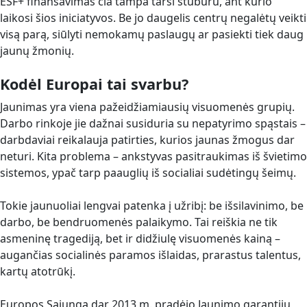
ESF+ finansavimas čia tampa tarsi stuburu, ant kurio
laikosi šios iniciatyvos. Be jo daugelis centrų negalėtų veikti
visą parą, siūlyti nemokamų paslaugų ar pasiekti tiek daug
jaunų žmonių.
Kodėl Europai tai svarbu?
Jaunimas yra viena pažeidžiamiausių visuomenės grupių.
Darbo rinkoje jie dažnai susiduria su nepatyrimo spąstais –
darbdaviai reikalauja patirties, kurios jaunas žmogus dar
neturi. Kita problema – ankstyvas pasitraukimas iš švietimo
sistemos, ypač tarp paauglių iš socialiai sudėtingų šeimų.
Tokie jaunuoliai lengvai patenka į užribį: be išsilavinimo, be
darbo, be bendruomenės palaikymo. Tai reiškia ne tik
asmeninę tragediją, bet ir didžiulę visuomenės kainą –
augančias socialinės paramos išlaidas, prarastus talentus,
kartų atotrūkį.
Europos Sąjunga dar 2013 m. pradėjo Jaunimo garantijų