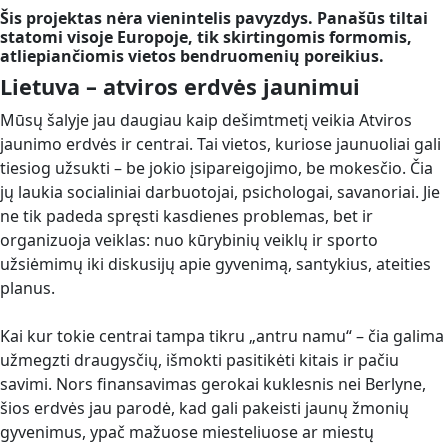
Šis projektas nėra vienintelis pavyzdys. Panašūs tiltai
statomi visoje Europoje, tik skirtingomis formomis,
atliepiančiomis vietos bendruomenių poreikius.
Lietuva – atviros erdvės jaunimui
Mūsų šalyje jau daugiau kaip dešimtmetį veikia Atviros
jaunimo erdvės ir centrai. Tai vietos, kuriose jaunuoliai gali
tiesiog užsukti – be jokio įsipareigojimo, be mokesčio. Čia
jų laukia socialiniai darbuotojai, psichologai, savanoriai. Jie
ne tik padeda spręsti kasdienes problemas, bet ir
organizuoja veiklas: nuo kūrybinių veiklų ir sporto
užsiėmimų iki diskusijų apie gyvenimą, santykius, ateities
planus.
Kai kur tokie centrai tampa tikru „antru namu“ – čia galima
užmegzti draugysčių, išmokti pasitikėti kitais ir pačiu
savimi. Nors finansavimas gerokai kuklesnis nei Berlyne,
šios erdvės jau parodė, kad gali pakeisti jaunų žmonių
gyvenimus, ypač mažuose miesteliuose ar miestų