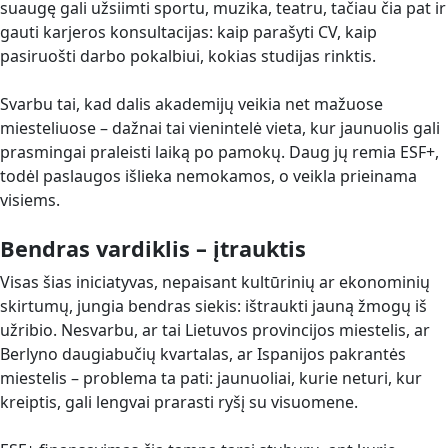
suaugę gali užsiimti sportu, muzika, teatru, tačiau čia pat ir
gauti karjeros konsultacijas: kaip parašyti CV, kaip
pasiruošti darbo pokalbiui, kokias studijas rinktis.
Svarbu tai, kad dalis akademijų veikia net mažuose
miesteliuose – dažnai tai vienintelė vieta, kur jaunuolis gali
prasmingai praleisti laiką po pamokų. Daug jų remia ESF+,
todėl paslaugos išlieka nemokamos, o veikla prieinama
visiems.
Bendras vardiklis – įtrauktis
Visas šias iniciatyvas, nepaisant kultūrinių ar ekonominių
skirtumų, jungia bendras siekis: ištraukti jauną žmogų iš
užribio. Nesvarbu, ar tai Lietuvos provincijos miestelis, ar
Berlyno daugiabučių kvartalas, ar Ispanijos pakrantės
miestelis – problema ta pati: jaunuoliai, kurie neturi, kur
kreiptis, gali lengvai prarasti ryšį su visuomene.