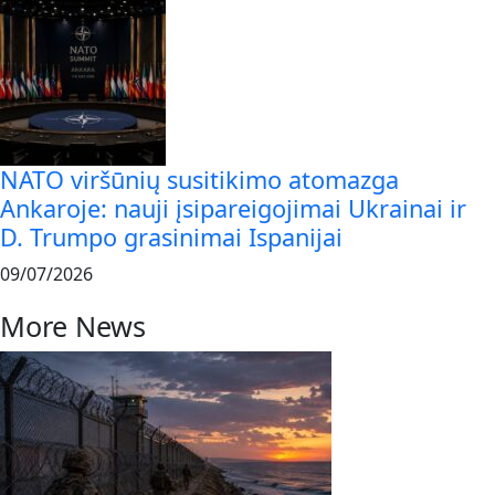
NATO viršūnių susitikimo atomazga
Ankaroje: nauji įsipareigojimai Ukrainai ir
D. Trumpo grasinimai Ispanijai
09/07/2026
More News