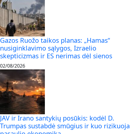
Gazos Ruožo taikos planas: „Hamas“
nusiginklavimo sąlygos, Izraelio
skepticizmas ir ES nerimas dėl sienos
02/08/2026
JAV ir Irano santykių posūkis: kodėl D.
Trumpas sustabdė smūgius ir kuo rizikuoja
pasaulio ekonomika