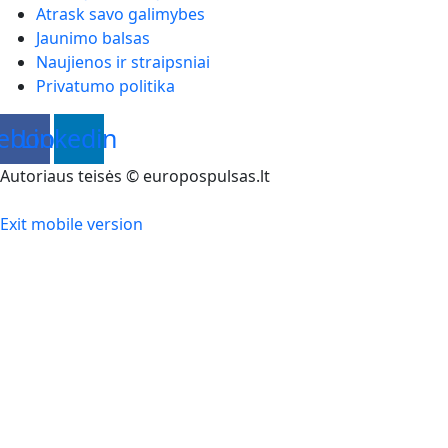
Atrask savo galimybes
Jaunimo balsas
Naujienos ir straipsniai
Privatumo politika
ebook
Linkedin
Autoriaus teisės © europospulsas.lt
Exit mobile version