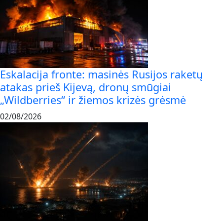
Eskalacija fronte: masinės Rusijos raketų
atakas prieš Kijevą, dronų smūgiai
„Wildberries“ ir žiemos krizės grėsmė
02/08/2026