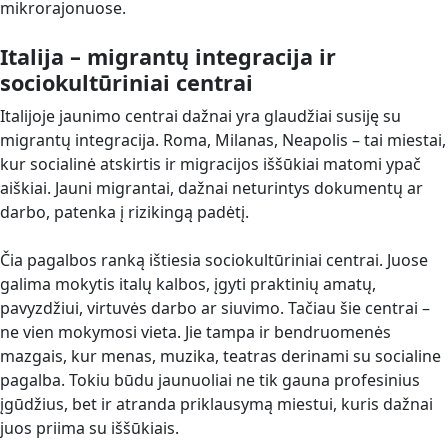
mikrorajonuose.
Italija – migrantų integracija ir
sociokultūriniai centrai
Italijoje jaunimo centrai dažnai yra glaudžiai susiję su
migrantų integracija. Roma, Milanas, Neapolis – tai miestai,
kur socialinė atskirtis ir migracijos iššūkiai matomi ypač
aiškiai. Jauni migrantai, dažnai neturintys dokumentų ar
darbo, patenka į rizikingą padėtį.
Čia pagalbos ranką ištiesia sociokultūriniai centrai. Juose
galima mokytis italų kalbos, įgyti praktinių amatų,
pavyzdžiui, virtuvės darbo ar siuvimo. Tačiau šie centrai –
ne vien mokymosi vieta. Jie tampa ir bendruomenės
mazgais, kur menas, muzika, teatras derinami su socialine
pagalba. Tokiu būdu jaunuoliai ne tik gauna profesinius
įgūdžius, bet ir atranda priklausymą miestui, kuris dažnai
juos priima su iššūkiais.