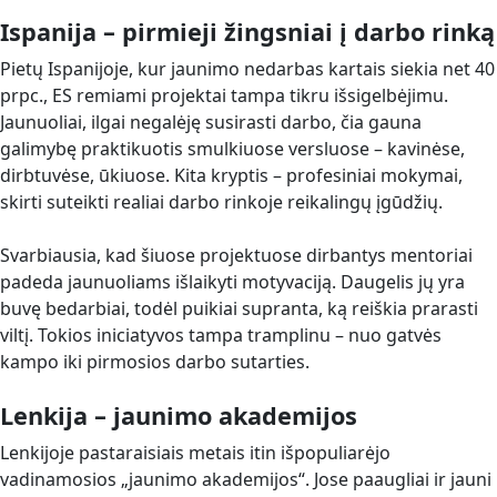
Ispanija – pirmieji žingsniai į darbo rinką
Pietų Ispanijoje, kur jaunimo nedarbas kartais siekia net 40
prpc., ES remiami projektai tampa tikru išsigelbėjimu.
Jaunuoliai, ilgai negalėję susirasti darbo, čia gauna
galimybę praktikuotis smulkiuose versluose – kavinėse,
dirbtuvėse, ūkiuose. Kita kryptis – profesiniai mokymai,
skirti suteikti realiai darbo rinkoje reikalingų įgūdžių.
Svarbiausia, kad šiuose projektuose dirbantys mentoriai
padeda jaunuoliams išlaikyti motyvaciją. Daugelis jų yra
buvę bedarbiai, todėl puikiai supranta, ką reiškia prarasti
viltį. Tokios iniciatyvos tampa tramplinu – nuo gatvės
kampo iki pirmosios darbo sutarties.
Lenkija – jaunimo akademijos
Lenkijoje pastaraisiais metais itin išpopuliarėjo
vadinamosios „jaunimo akademijos“. Jose paaugliai ir jauni