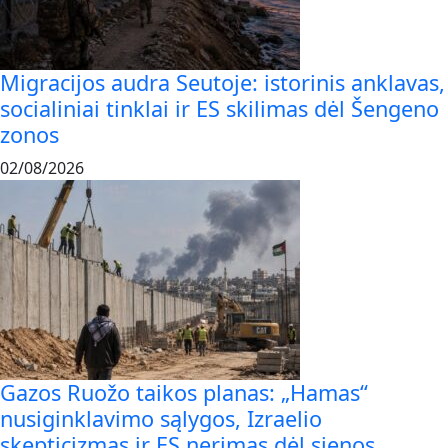
Migracijos audra Seutoje: istorinis anklavas,
socialiniai tinklai ir ES skilimas dėl Šengeno
zonos
02/08/2026
Gazos Ruožo taikos planas: „Hamas“
nusiginklavimo sąlygos, Izraelio
skepticizmas ir ES nerimas dėl sienos