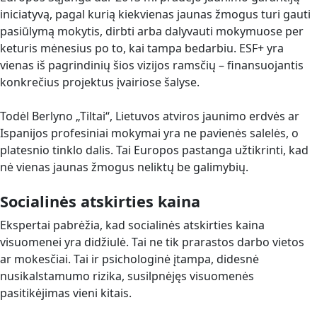
iniciatyvą, pagal kurią kiekvienas jaunas žmogus turi gauti
pasiūlymą mokytis, dirbti arba dalyvauti mokymuose per
keturis mėnesius po to, kai tampa bedarbiu. ESF+ yra
vienas iš pagrindinių šios vizijos ramsčių – finansuojantis
konkrečius projektus įvairiose šalyse.
Todėl Berlyno „Tiltai“, Lietuvos atviros jaunimo erdvės ar
Ispanijos profesiniai mokymai yra ne pavienės salelės, o
platesnio tinklo dalis. Tai Europos pastanga užtikrinti, kad
nė vienas jaunas žmogus neliktų be galimybių.
Socialinės atskirties kaina
Ekspertai pabrėžia, kad socialinės atskirties kaina
visuomenei yra didžiulė. Tai ne tik prarastos darbo vietos
ar mokesčiai. Tai ir psichologinė įtampa, didesnė
nusikalstamumo rizika, susilpnėjęs visuomenės
pasitikėjimas vieni kitais.