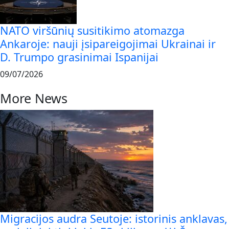
NATO viršūnių susitikimo atomazga
Ankaroje: nauji įsipareigojimai Ukrainai ir
D. Trumpo grasinimai Ispanijai
09/07/2026
More News
Migracijos audra Seutoje: istorinis anklavas,