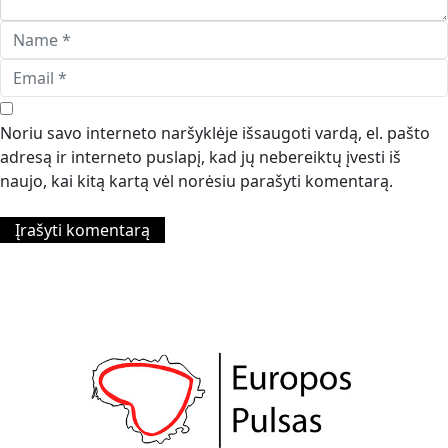
Noriu savo interneto naršyklėje išsaugoti vardą, el. pašto
adresą ir interneto puslapį, kad jų nebereiktų įvesti iš
naujo, kai kitą kartą vėl norėsiu parašyti komentarą.