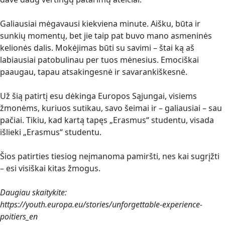
Galiausiai mėgavausi kiekviena minute. Aišku, būta ir
sunkių momentų, bet jie taip pat buvo mano asmeninės
kelionės dalis. Mokėjimas būti su savimi – štai ką aš
labiausiai patobulinau per tuos mėnesius. Emociškai
paaugau, tapau atsakingesnė ir savarankiškesnė.
Už šią patirtį esu dėkinga Europos Sąjungai, visiems
žmonėms, kuriuos sutikau, savo šeimai ir – galiausiai – sau
pačiai. Tikiu, kad kartą tapęs „Erasmus“ studentu, visada
išlieki „Erasmus“ studentu.
Šios patirties tiesiog neįmanoma pamiršti, nes kai sugrįžti
– esi visiškai kitas žmogus.
Daugiau skaitykite:
https://youth.europa.eu/stories/unforgettable-experience-
poitiers_en