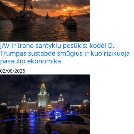
JAV ir Irano santykių posūkis: kodėl D.
Trumpas sustabdė smūgius ir kuo rizikuoja
pasaulio ekonomika
02/08/2026