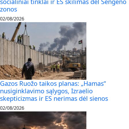
socialiniai tinklai ir ES skilimas dėl Šengeno
zonos
02/08/2026
Gazos Ruožo taikos planas: „Hamas“
nusiginklavimo sąlygos, Izraelio
skepticizmas ir ES nerimas dėl sienos
02/08/2026