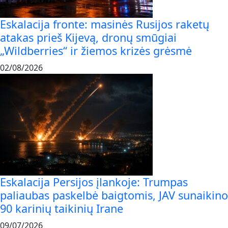
Eskalacija fronte: masinės Rusijos raketų
atakas prieš Kijevą, dronų smūgiai
„Wildberries“ ir žiemos krizės grėsmė
02/08/2026
Eskalacija Persijos įlankoje: Trumpas
paliaubas paskelbė baigtomis, JAV sunaikino
90 karinių taikinių Irane
09/07/2026