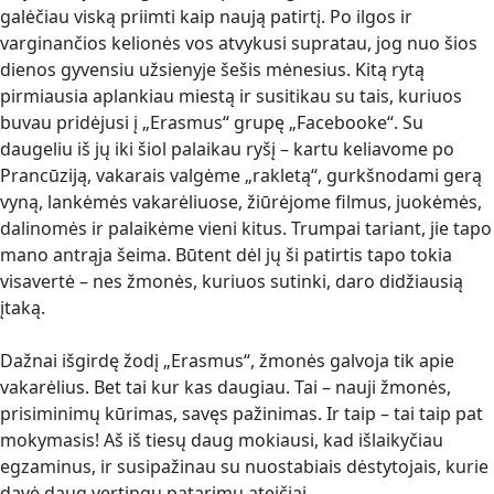
galėčiau viską priimti kaip naują patirtį. Po ilgos ir
varginančios kelionės vos atvykusi supratau, jog nuo šios
dienos gyvensiu užsienyje šešis mėnesius. Kitą rytą
pirmiausia aplankiau miestą ir susitikau su tais, kuriuos
buvau pridėjusi į „Erasmus“ grupę „Facebooke“. Su
daugeliu iš jų iki šiol palaikau ryšį – kartu keliavome po
Prancūziją, vakarais valgėme „rakletą“, gurkšnodami gerą
vyną, lankėmės vakarėliuose, žiūrėjome filmus, juokėmės,
dalinomės ir palaikėme vieni kitus. Trumpai tariant, jie tapo
mano antrąja šeima. Būtent dėl jų ši patirtis tapo tokia
visavertė – nes žmonės, kuriuos sutinki, daro didžiausią
įtaką.
Dažnai išgirdę žodį „Erasmus“, žmonės galvoja tik apie
vakarėlius. Bet tai kur kas daugiau. Tai – nauji žmonės,
prisiminimų kūrimas, savęs pažinimas. Ir taip – tai taip pat
mokymasis! Aš iš tiesų daug mokiausi, kad išlaikyčiau
egzaminus, ir susipažinau su nuostabiais dėstytojais, kurie
davė daug vertingų patarimų ateičiai.