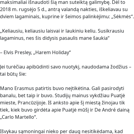
maksimaliai išnaudoti šią man suteiktą galimybę. Dėl to
2018 m. rugsėjo 5 d., antrą valandą nakties, iškeliavau su
dviem lagaminais, kuprine ir šeimos palinkėjimu: „Sėkmės“.
„Keliausiu, keliausiu laisvai ir laukiniu keliu. Susikrausiu
lagaminus, nes šis didysis pasaulis mane šaukia“
– Elvis Presley, „Harem Holiday“
Jei turėčiau apibūdinti savo nuotykį, naudodama žodžius –
tai būtų šie:
Mano Erasmus patirtis buvo neįtikėtina. Gali pasirodyti
banalu, bet taip ir buvo. Studijų mainus vykdžiau Puatjė
mieste, Prancūzijoje. Iš anksto apie šį miestą žinojau tik
tiek, kiek buvo girdėta apie Puatjė mūšį ir De André dainą
„Carlo Martello“.
Išvykau sąmoningai nieko per daug nesitikėdama, kad