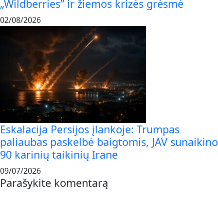
„Wildberries“ ir žiemos krizės grėsmė
02/08/2026
Eskalacija Persijos įlankoje: Trumpas
paliaubas paskelbė baigtomis, JAV sunaikino
90 karinių taikinių Irane
09/07/2026
Parašykite komentarą