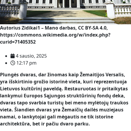
Autorius Zidikai1 – Mano darbas, CC BY-SA 4.0,
https://commons.wikimedia.org/w/index.php?
curid=71405352
4 sausio, 2025
12:17 pm
Plungės dvaras, dar žinomas kaip Žemaitijos Versalis,
yra išskirtinio grožio istorinė vieta, kuri reprezentuoja
Lietuvos kultūrinį paveldą. Restauruotas ir pritaikytas
lankymui Europos Sąjungos struktūrinių fondų deka,
dvaras tapo svarbia turistų bei meno mylėtojų traukos
vieta. Šiandien dvaras yra Žemaičių dailės muziejaus
namai, o lankytojai gali mėgautis ne tik istorine
architektūra, bet ir pačiu dvaro parku.