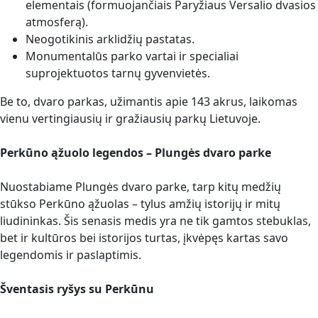
elementais (formuojančiais Paryžiaus Versalio dvasios
atmosferą).
Neogotikinis arklidžių pastatas.
Monumentalūs parko vartai ir specialiai
suprojektuotos tarnų gyvenvietės.
Be to, dvaro parkas, užimantis apie 143 akrus, laikomas
vienu vertingiausių ir gražiausių parkų Lietuvoje.
Perkūno ąžuolo legendos – Plungės dvaro parke
Nuostabiame Plungės dvaro parke, tarp kitų medžių
stūkso Perkūno ąžuolas – tylus amžių istorijų ir mitų
liudininkas. Šis senasis medis yra ne tik gamtos stebuklas,
bet ir kultūros bei istorijos turtas, įkvėpęs kartas savo
legendomis ir paslaptimis.
Šventasis ryšys su Perkūnu