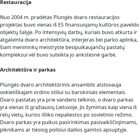
Restauracija
Nuo 2004 m. pradėtas Plungės dvaro restauracijos
projektas buvo vienas iš ES finansuojamų kultūros paveldo
objektų šalyje. Po intensyvių darbų, kuriais buvo atkurta ir
atgaivinta dvaro architektūra, interjeras bei parko aplinka,
šiam menininkų meistryste besipuikaujančių pastatų
kompleksui vėl buvo suteikta jo ankstesnė garbė.
Architektūra ir parkas
Plungės dvaro architektūrinis ansamblis atstovauja
vokietiškajam ordino stiliui su barokiniais elementais.
Dvaro pastatas yra prie vandens telkinio, o dvaro parkas
yra vienas iš gražiausių Lietuvoje. Jis žymimas kaip viena iš
retų vietų, kurios išliko nepaliestos po sovietinio režimo.
Dvaro parkas yra puikus pasirinkimas pasivaikščiojimams,
piknikams ar tiesiog poilsiui dailios gamtos apsuptyje.