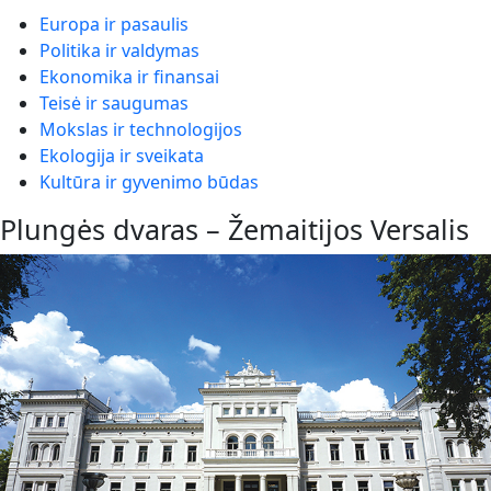
Europa ir pasaulis
Politika ir valdymas
Ekonomika ir finansai
Teisė ir saugumas
Mokslas ir technologijos
Ekologija ir sveikata
Kultūra ir gyvenimo būdas
Plungės dvaras – Žemaitijos Versalis