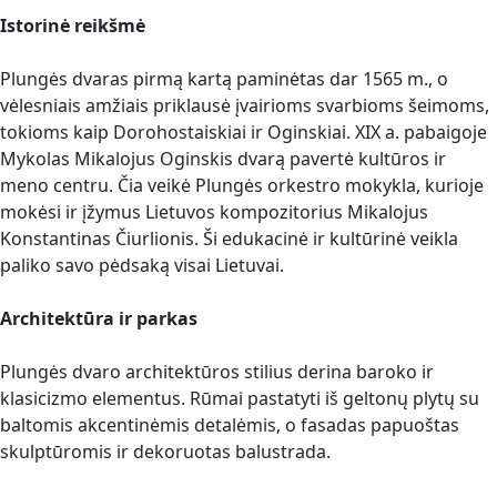
Istorinė reikšmė
Plungės dvaras pirmą kartą paminėtas dar 1565 m., o
vėlesniais amžiais priklausė įvairioms svarbioms šeimoms,
tokioms kaip Dorohostaiskiai ir Oginskiai. XIX a. pabaigoje
Mykolas Mikalojus Oginskis dvarą pavertė kultūros ir
meno centru. Čia veikė Plungės orkestro mokykla, kurioje
mokėsi ir įžymus Lietuvos kompozitorius Mikalojus
Konstantinas Čiurlionis. Ši edukacinė ir kultūrinė veikla
paliko savo pėdsaką visai Lietuvai.
Architektūra ir parkas
Plungės dvaro architektūros stilius derina baroko ir
klasicizmo elementus. Rūmai pastatyti iš geltonų plytų su
baltomis akcentinėmis detalėmis, o fasadas papuoštas
skulptūromis ir dekoruotas balustrada.