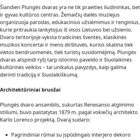
Šiandien Plungės dvaras yra ne tik praeities liudininkas, bet
ir gyvas kultūros centras. Žemaičių dailės muziejus
organizuoja parodas, edukacinius užsiėmimus ir renginius,
kurie pritraukia lankytojus iš visos Lietuvos bei užsienio.
Dvaro teritorijoje vyksta tradicinės šventės, klasikinės
muzikos koncertai ir meno dirbtuvės, kurios skatina tiek
vietos bendruomenės, tiek turistų susidomėjimą. Plungės
dvaras atspindi ryšį tarp istorinio paveldo ir šiuolaikinės
kultūrinės veiklos – tai unikalus pavyzdys, kaip galima
derinti tradiciją ir šiuolaikiškumą.
Architektūriniai bruožai
Plungės dvaro ansamblis, sukurtas Renesanso atgimimo
stiliumi, buvo pastatytas 1879 m. pagal vokiečių architekto
Karlo Lorenco projektą. Dvarą sudaro:
Pagrindiniai rūmai su įspūdingais interjero dekoro