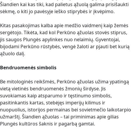
Šiandien kai kas tiki, kad palietus ąžuolą galima prisišaukti
sėkmę, o kiti jo pavėsyje ieško stiprybės ir įkvėpimo.
Kitas pasakojimas kalba apie medžio vaidmenį kaip žemės
sergėtojo. Tikėta, kad kol Perkūno ąžuolas stovės stiprus,
jis saugos Plungės apylinkes nuo nelaimių. Gyventojai,
bijodami Perkūno rūstybės, vengė žaloti ar pjauti bet kurią
ąžuolo dalį.
Bendruomenės simbolis
Be mitologinės reikšmės, Perkūno ąžuolas užima ypatingą
vietą vietinės bendruomenės žmonių širdyse. Jis
suvokiamas kaip atsparumo ir tęstinumo simbolis,
pasitinkantis kartas, stebėjęs imperijų kilimus ir
nuopuolius, istorijos permainas bei sovietmečio laikotarpio
užmarštį. Šiandien ąžuolas – tai priminimas apie gilias
Plungės kultūros šaknis ir pagarbą gamtai.