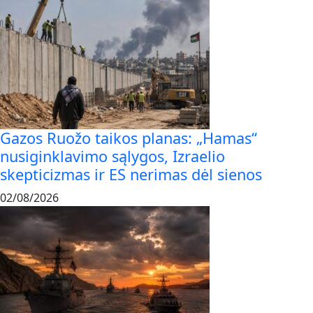
Gazos Ruožo taikos planas: „Hamas“
nusiginklavimo sąlygos, Izraelio
skepticizmas ir ES nerimas dėl sienos
02/08/2026