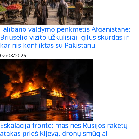
Talibano valdymo penkmetis Afganistane:
Briuselio vizito užkulisiai, gilus skurdas ir
karinis konfliktas su Pakistanu
02/08/2026
Eskalacija fronte: masinės Rusijos raketų
atakas prieš Kijevą, dronų smūgiai