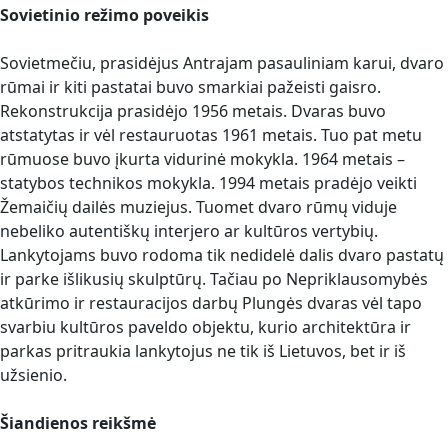
Sovietinio režimo poveikis
Sovietmečiu, prasidėjus Antrajam pasauliniam karui, dvaro
rūmai ir kiti pastatai buvo smarkiai pažeisti gaisro.
Rekonstrukcija prasidėjo 1956 metais. Dvaras buvo
atstatytas ir vėl restauruotas 1961 metais. Tuo pat metu
rūmuose buvo įkurta vidurinė mokykla. 1964 metais –
statybos technikos mokykla. 1994 metais pradėjo veikti
Žemaičių dailės muziejus. Tuomet dvaro rūmų viduje
nebeliko autentiškų interjero ar kultūros vertybių.
Lankytojams buvo rodoma tik nedidelė dalis dvaro pastatų
ir parke išlikusių skulptūrų. Tačiau po Nepriklausomybės
atkūrimo ir restauracijos darbų Plungės dvaras vėl tapo
svarbiu kultūros paveldo objektu, kurio architektūra ir
parkas pritraukia lankytojus ne tik iš Lietuvos, bet ir iš
užsienio.
Šiandienos reikšmė