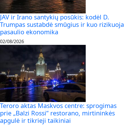
JAV ir Irano santykių posūkis: kodėl D.
Trumpas sustabdė smūgius ir kuo rizikuoja
pasaulio ekonomika
02/08/2026
Teroro aktas Maskvos centre: sprogimas
prie „Balzi Rossi“ restorano, mirtininkės
apgulė ir tikrieji taikiniai