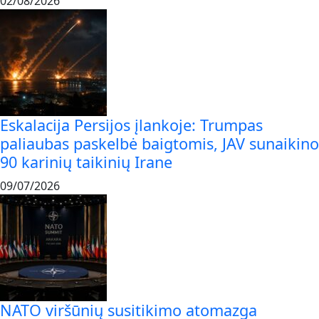
02/08/2026
Eskalacija Persijos įlankoje: Trumpas
paliaubas paskelbė baigtomis, JAV sunaikino
90 karinių taikinių Irane
09/07/2026
NATO viršūnių susitikimo atomazga