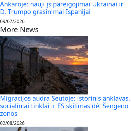
Ankaroje: nauji įsipareigojimai Ukrainai ir
D. Trumpo grasinimai Ispanijai
09/07/2026
More News
Migracijos audra Seutoje: istorinis anklavas,
socialiniai tinklai ir ES skilimas dėl Šengeno
zonos
02/08/2026