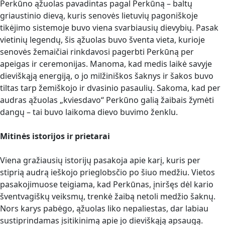
Perkūno ąžuolas pavadintas pagal Perkūną – baltų
griaustinio dievą, kuris senovės lietuvių pagoniškoje
tikėjimo sistemoje buvo viena svarbiausių dievybių. Pasak
vietinių legendų, šis ąžuolas buvo šventa vieta, kurioje
senovės žemaičiai rinkdavosi pagerbti Perkūną per
apeigas ir ceremonijas. Manoma, kad medis laikė savyje
dieviškąją energiją, o jo milžiniškos šaknys ir šakos buvo
tiltas tarp žemiškojo ir dvasinio pasaulių. Sakoma, kad per
audras ąžuolas „kviesdavo“ Perkūno galią žaibais žymėti
dangų – tai buvo laikoma dievo buvimo ženklu.
Mitinės istorijos ir prietarai
Viena gražiausių istorijų pasakoja apie karį, kuris per
stiprią audrą ieškojo prieglobsčio po šiuo medžiu. Vietos
pasakojimuose teigiama, kad Perkūnas, įniršęs dėl kario
šventvagiškų veiksmų, trenkė žaibą netoli medžio šaknų.
Nors karys pabėgo, ąžuolas liko nepaliestas, dar labiau
sustiprindamas įsitikinimą apie jo dieviškąją apsaugą.