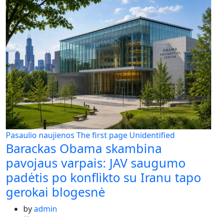
Pasaulio naujienos
The first page
Unidentified
Barackas Obama skambina
pavojaus varpais: JAV saugumo
padėtis po konflikto su Iranu tapo
gerokai blogesnė
by
admin