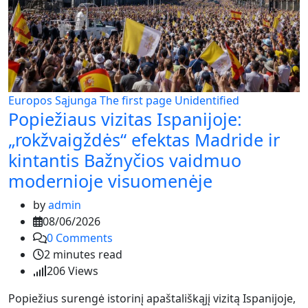
Europos Sąjunga
The first page
Unidentified
Popiežiaus vizitas Ispanijoje:
„rokžvaigždės“ efektas Madride ir
kintantis Bažnyčios vaidmuo
modernioje visuomenėje
by
admin
08/06/2026
0
Comments
2 minutes read
206
Views
Popiežius surengė istorinį apaštališkąjį vizitą Ispanijoje,