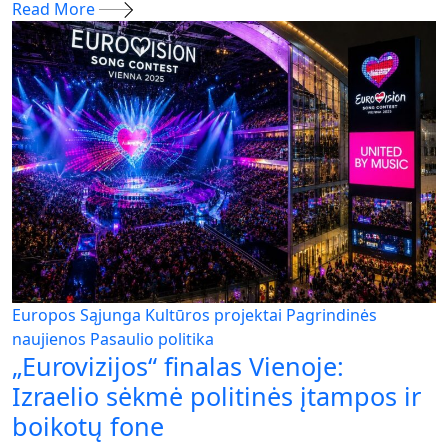
Read More
Europos Sąjunga
Kultūros projektai
Pagrindinės
naujienos
Pasaulio politika
„Eurovizijos“ finalas Vienoje:
Izraelio sėkmė politinės įtampos ir
boikotų fone