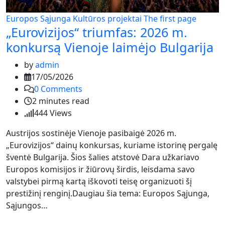
Europos Sąjunga
Kultūros projektai
The first page
„Eurovizijos“ triumfas: 2026 m.
konkursą Vienoje laimėjo Bulgarija
by
admin
17/05/2026
0
Comments
2 minutes read
444
Views
Austrijos sostinėje Vienoje pasibaigė 2026 m.
„Eurovizijos“ dainų konkursas, kuriame istorinę pergalę
šventė Bulgarija. Šios šalies atstovė Dara užkariavo
Europos komisijos ir žiūrovų širdis, leisdama savo
valstybei pirmą kartą iškovoti teisę organizuoti šį
prestižinį renginį.Daugiau šia tema: Europos Sąjunga,
Sąjungos…