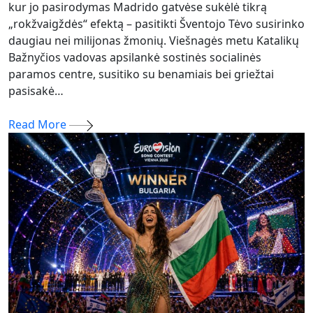
kur jo pasirodymas Madrido gatvėse sukėlė tikrą
„rokžvaigždės“ efektą – pasitikti Šventojo Tėvo susirinko
daugiau nei milijonas žmonių. Viešnagės metu Katalikų
Bažnyčios vadovas apsilankė sostinės socialinės
paramos centre, susitiko su benamiais bei griežtai
pasisakė…
Read More