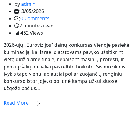
by
admin
13/05/2026
0
Comments
2 minutes read
462
Views
2026-ųjų „Eurovizijos“ dainų konkursas Vienoje pasiekė
kulminaciją, kai Izraelio atstovams pavyko užsitikrinti
vietą didžiajame finale, nepaisant masinių protestų ir
penkių šalių oficialiai paskelbto boikoto. Šis muzikinis
įvykis tapo vienu labiausiai poliarizuojančių renginių
konkurso istorijoje, o politinė įtampa užkulisiuose
užgožė pačius…
Read More