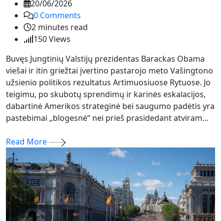
20/06/2026
0
Comments
2 minutes read
150
Views
Buvęs Jungtinių Valstijų prezidentas Barackas Obama
viešai ir itin griežtai įvertino pastarojo meto Vašingtono
užsienio politikos rezultatus Artimuosiuose Rytuose. Jo
teigimu, po skubotų sprendimų ir karinės eskalacijos,
dabartinė Amerikos strateginė bei saugumo padėtis yra
pastebimai „blogesnė“ nei prieš prasidedant atviram…
Read More