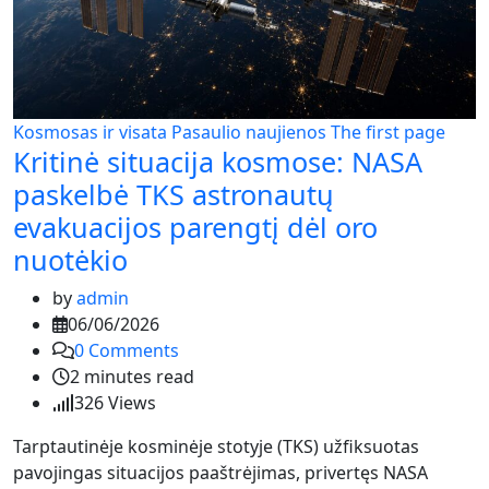
Kosmosas ir visata
Pasaulio naujienos
The first page
Kritinė situacija kosmose: NASA
paskelbė TKS astronautų
evakuacijos parengtį dėl oro
nuotėkio
by
admin
06/06/2026
0
Comments
2 minutes read
326
Views
Tarptautinėje kosminėje stotyje (TKS) užfiksuotas
pavojingas situacijos paaštrėjimas, privertęs NASA