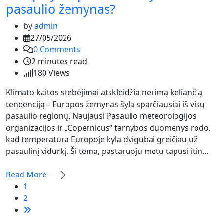
pasaulio žemynas?
by
admin
27/05/2026
0
Comments
2 minutes read
180
Views
Klimato kaitos stebėjimai atskleidžia nerimą keliančią
tendenciją – Europos žemynas šyla sparčiausiai iš visų
pasaulio regionų. Naujausi Pasaulio meteorologijos
organizacijos ir „Copernicus“ tarnybos duomenys rodo,
kad temperatūra Europoje kyla dvigubai greičiau už
pasaulinį vidurkį. Ši tema, pastaruoju metu tapusi itin…
Read More
1
2