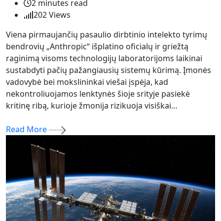
2 minutes read
202
Views
Viena pirmaujančių pasaulio dirbtinio intelekto tyrimų
bendrovių „Anthropic“ išplatino oficialų ir griežtą
raginimą visoms technologijų laboratorijoms laikinai
sustabdyti pačių pažangiausių sistemų kūrimą. Įmonės
vadovybė bei mokslininkai viešai įspėja, kad
nekontroliuojamos lenktynės šioje srityje pasiekė
kritinę ribą, kurioje žmonija rizikuoja visiškai…
Read More