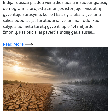
Indija ruošiasi pradėti vieną didžiausių ir sudėtingiausių
demografinių projektų žmonijos istorijoje – visuotinį
gyventojų surašymą, kurio tikslas yra tiksliai įvertinti
šalies populiaciją. Tarptautiniai vertinimai rodo, kad
šalyje šiuo metu turėtų gyventi apie 1,4 milijardo
žmonių, kas oficialiai paverčia Indiją gausiausiai…
Read More