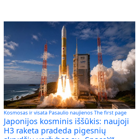
Kosmosas ir visata
Pasaulio naujienos
The first page
Japonijos kosminis iššūkis: naujoji
H3 raketa pradeda pigesnių