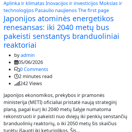
Aplinka ir klimatas
Inovacijos ir investicijos
Mokslas ir
technologijos
Pasaulio naujienos
The first page
Japonijos atominės energetikos
renesansas: iki 2040 metų bus
pakeisti senstantys branduoliniai
reaktoriai
by
admin
05/06/2026
0
Comments
2 minutes read
242
Views
Japonijos ekonomikos, prekybos ir pramonės
ministerija (METI) oficialiai pristatė naują strateginį
planą, pagal kurį iki 2040 metų šalyje numatoma
rekonstruoti ir pakeisti nuo dviejų iki penkių senstančių
branduolinių reaktorių, o iki 2050 metų šis skaičius
turėtų išaugti iki keturiolikos. Šis…