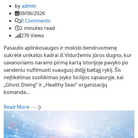
by
admin
09/06/2026
0
Comments
2 minutes read
276
Views
Pasaulio aplinkosaugos ir mokslo bendruomenę
sukrėtė unikalūs kadrai iš Viduržemio jūros dugno, kur
savanoriams narams pirmą kartą istorijoje pavyko po
vandeniu nufilmuoti suaugusį didįjį baltąjį ryklį. Šis
neįtikėtinas susitikimas įvyko Sicilijos sąsiauryje, kai
„Ghost Diving“ ir „Healthy Seas“ organizacijų
komanda…
Read More