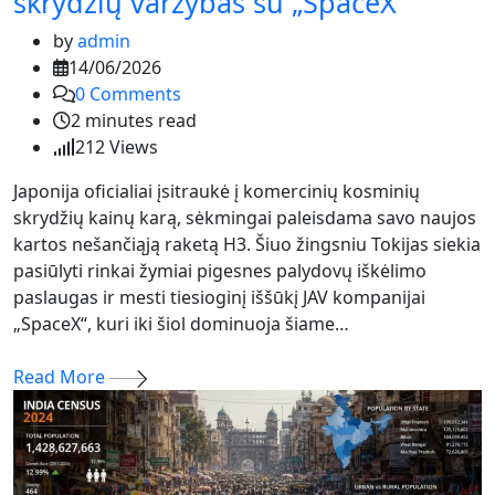
skrydžių varžybas su „SpaceX“
by
admin
14/06/2026
0
Comments
2 minutes read
212
Views
Japonija oficialiai įsitraukė į komercinių kosminių
skrydžių kainų karą, sėkmingai paleisdama savo naujos
kartos nešančiąją raketą H3. Šiuo žingsniu Tokijas siekia
pasiūlyti rinkai žymiai pigesnes palydovų iškėlimo
paslaugas ir mesti tiesioginį iššūkį JAV kompanijai
„SpaceX“, kuri iki šiol dominuoja šiame…
Read More