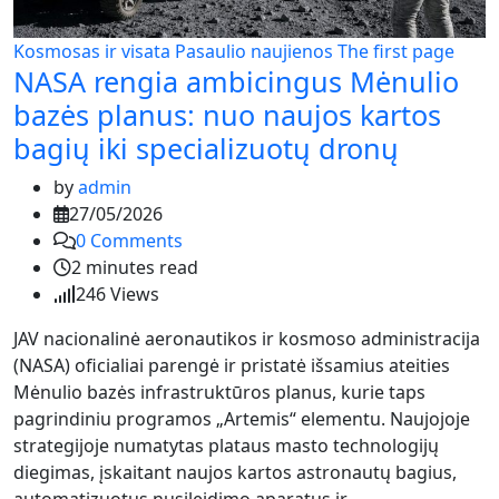
Kosmosas ir visata
Pasaulio naujienos
The first page
NASA rengia ambicingus Mėnulio
bazės planus: nuo naujos kartos
bagių iki specializuotų dronų
by
admin
27/05/2026
0
Comments
2 minutes read
246
Views
JAV nacionalinė aeronautikos ir kosmoso administracija
(NASA) oficialiai parengė ir pristatė išsamius ateities
Mėnulio bazės infrastruktūros planus, kurie taps
pagrindiniu programos „Artemis“ elementu. Naujojoje
strategijoje numatytas plataus masto technologijų
diegimas, įskaitant naujos kartos astronautų bagius,
automatizuotus nusileidimo aparatus ir