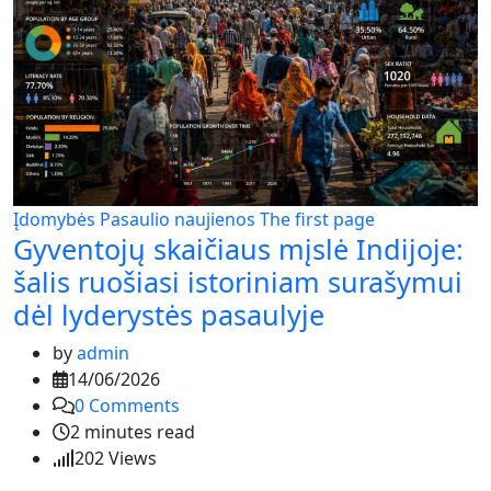
Įdomybės
Pasaulio naujienos
The first page
Gyventojų skaičiaus mįslė Indijoje:
šalis ruošiasi istoriniam surašymui
dėl lyderystės pasaulyje
by
admin
14/06/2026
0
Comments
2 minutes read
202
Views