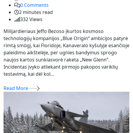
0
Comments
2 minutes read
332
Views
Milijardieriaus Jeffo Bezoso įkurtos kosmoso
technologijų kompanijos „Blue Origin“ ambicijos patyrė
rimtą smūgį, kai Floridoje, Kanaveralo kyšulyje esančioje
paleidimo aikštelėje, per ugnies bandymus sprogo
naujos kartos sunkiasvorė raketa „New Glenn“.
Incidentas įvyko atliekant pirmojo pakopos variklių
testavimą, kai dėl kol…
Read More