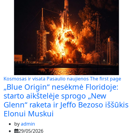
Kosmosas ir visata
Pasaulio naujienos
The first page
„Blue Origin“ nesėkmė Floridoje:
starto aikštelėje sprogo „New
Glenn“ raketa ir Jeffo Bezoso iššūkis
Elonui Muskui
by
admin
29/05/2026