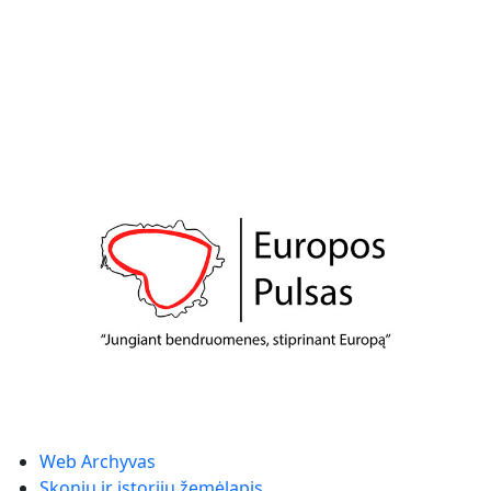
Web Archyvas
Skonių ir istorijų žemėlapis