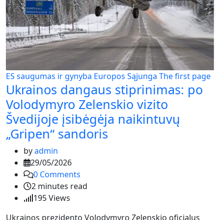
ES saugumas ir gynyba
Europos Sąjunga
The first page
Ukrainos dangaus stiprinimas: po
Volodymyro Zelenskio vizito
Švedijoje įsibėgėja naikintuvų
„Gripen“ sandoris
by
admin
29/05/2026
0
Comments
2 minutes read
195
Views
Ukrainos prezidento Volodymyro Zelenskio oficialus