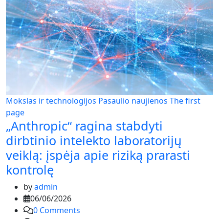
Mokslas ir technologijos
Pasaulio naujienos
The first
page
„Anthropic“ ragina stabdyti
dirbtinio intelekto laboratorijų
veiklą: įspėja apie riziką prarasti
kontrolę
by
admin
06/06/2026
0
Comments