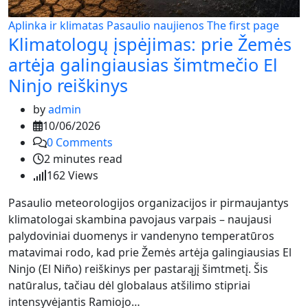
Aplinka ir klimatas
Pasaulio naujienos
The first page
Klimatologų įspėjimas: prie Žemės
artėja galingiausias šimtmečio El
Ninjo reiškinys
by
admin
10/06/2026
0
Comments
2 minutes read
162
Views
Pasaulio meteorologijos organizacijos ir pirmaujantys
klimatologai skambina pavojaus varpais – naujausi
palydoviniai duomenys ir vandenyno temperatūros
matavimai rodo, kad prie Žemės artėja galingiausias El
Ninjo (El Niño) reiškinys per pastarąjį šimtmetį. Šis
natūralus, tačiau dėl globalaus atšilimo stipriai
intensyvėjantis Ramiojo…