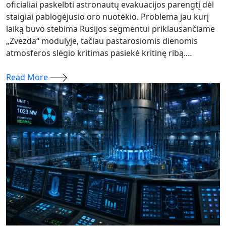
oficialiai paskelbti astronautų evakuacijos parengtį dėl
staigiai pablogėjusio oro nuotėkio. Problema jau kurį
laiką buvo stebima Rusijos segmentui priklausančiame
„Zvezda“ modulyje, tačiau pastarosiomis dienomis
atmosferos slėgio kritimas pasiekė kritinę ribą.…
Read More