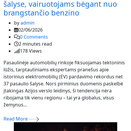
šalyse, vairuotojams bėgant nuo
brangstančio benzino
by
admin
02/06/2026
0
Comments
2 minutes read
178
Views
Pasaulinėje automobilių rinkoje fiksuojamas tektoninis
lūžis, tarptautiniams ekspertams pranešus apie
istorinius elektromobilių (EV) pardavimo rekordus net
37 pasaulio šalyse. Nors pirminius duomenis paskelbė
įtakingas Azijos verslo leidinys, ši tendencija nėra
ribojama tik vienu regionu – tai yra globalus, visus
žemynus…
Read More