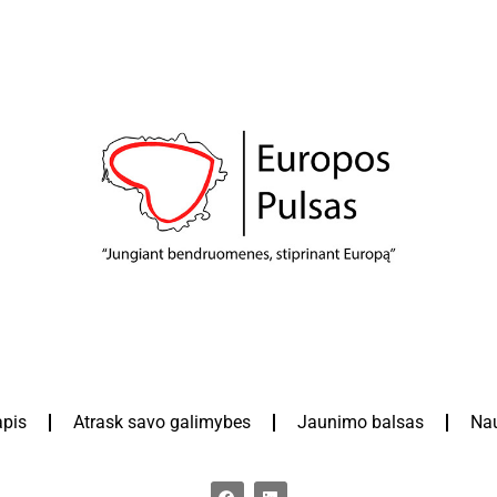
apis
Atrask savo galimybes
Jaunimo balsas
Nau