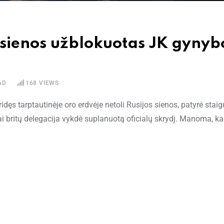
s sienos užblokuotas JK gynyb
AD
168
VIEWS
dęs tarptautinėje oro erdvėje netoli Rusijos sienos, patyrė stai
 kai britų delegacija vykdė suplanuotą oficialų skrydį. Manoma, k