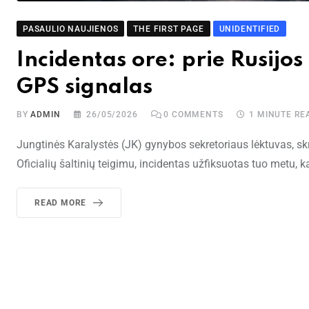
PASAULIO NAUJIENOS
THE FIRST PAGE
UNIDENTIFIED
Incidentas ore: prie Rusijo
GPS signalas
BY
ADMIN
26/05/2026
0
COMMENTS
1 MINUTE RE
Jungtinės Karalystės (JK) gynybos sekretoriaus lėktuvas, skri
Oficialių šaltinių teigimu, incidentas užfiksuotas tuo metu,
READ MORE