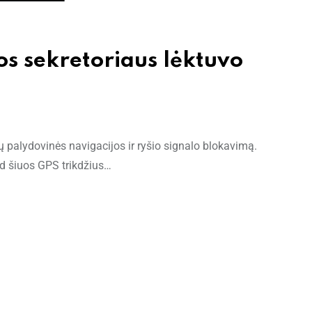
os sekretoriaus lėktuvo
gų palydovinės navigacijos ir ryšio signalo blokavimą.
ad šiuos GPS trikdžius…