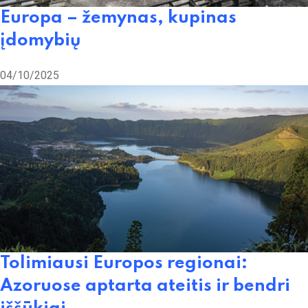
Europa – žemynas, kupinas
įdomybių
04/10/2025
Tolimiausi Europos regionai:
Azoruose aptarta ateitis ir bendri