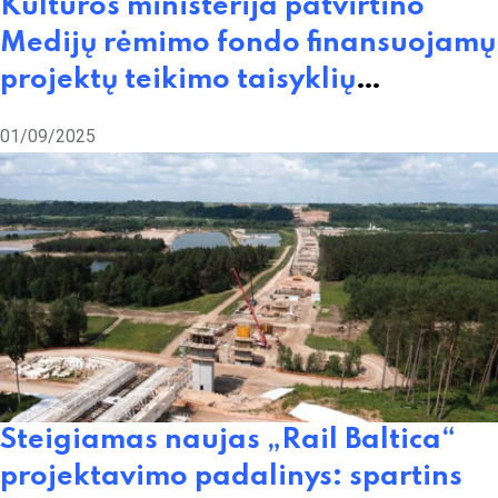
Kultūros ministerija patvirtino
Medijų rėmimo fondo finansuojamų
projektų teikimo taisyklių
pakeitimus, kurie įtvirtina
01/09/2025
papildomą specialią žiniasklaidos
priemonių finansavimo programą
Steigiamas naujas „Rail Baltica“
projektavimo padalinys: spartins