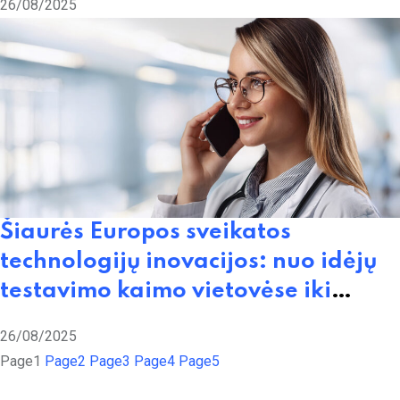
26/08/2025
Šiaurės Europos sveikatos
technologijų inovacijos: nuo idėjų
testavimo kaimo vietovėse iki
tarptautinės startuolių plėtros
26/08/2025
Page
1
Page
2
Page
3
Page
4
Page
5