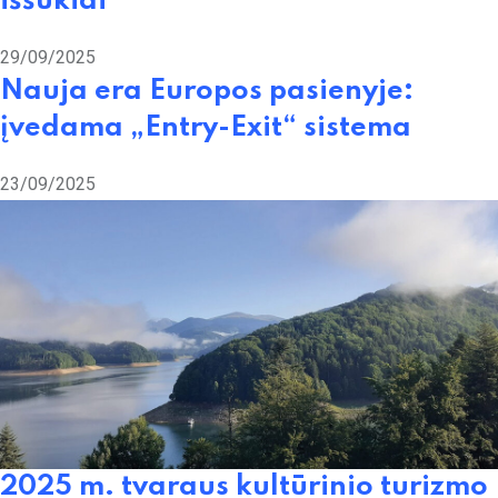
iššūkiai
29/09/2025
Nauja era Europos pasienyje:
įvedama „Entry-Exit“ sistema
23/09/2025
2025 m. tvaraus kultūrinio turizmo