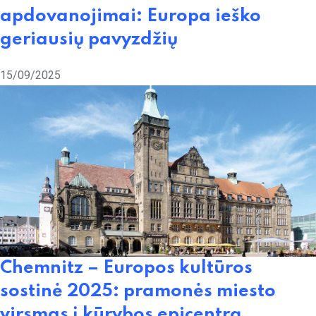
apdovanojimai: Europa ieško
geriausių pavyzdžių
15/09/2025
Chemnitz – Europos kultūros
sostinė 2025: pramonės miesto
virsmas į kūrybos epicentrą