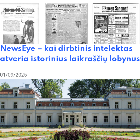
NewsEye – kai dirbtinis intelektas
atveria istorinius laikraščių lobynus
01/09/2025