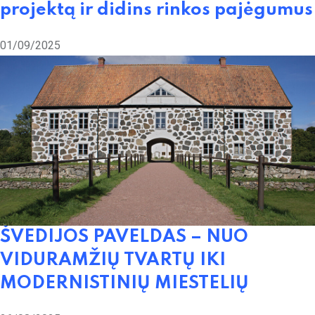
projektą ir didins rinkos pajėgumus
01/09/2025
ŠVEDIJOS PAVELDAS – NUO
VIDURAMŽIŲ TVARTŲ IKI
MODERNISTINIŲ MIESTELIŲ