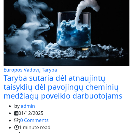
Europos Vadovų Taryba
Taryba sutaria dėl atnaujintų
taisyklių dėl pavojingų cheminių
medžiagų poveikio darbuotojams
by
admin
01/12/2025
0
Comments
1 minute read