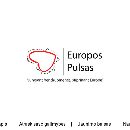
apis
Atrask savo galimybes
Jaunimo balsas
Nau