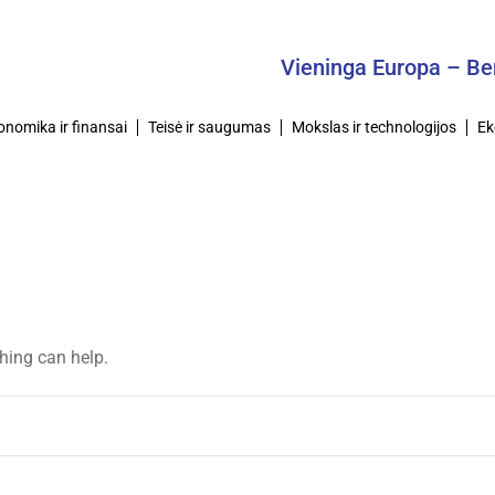
Vieninga Europa – Ben
onomika ir finansai
Teisė ir saugumas
Mokslas ir technologijos
Ek
ching can help.