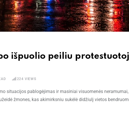
po išpuolio peiliu protestuoto
EAD
224
VIEWS
gumo situacijos pablogėjimas ir masiniai visuomenės neramumai,
 sužeidė žmones, kas akimirksniu sukėlė didžiulį vietos bendruom