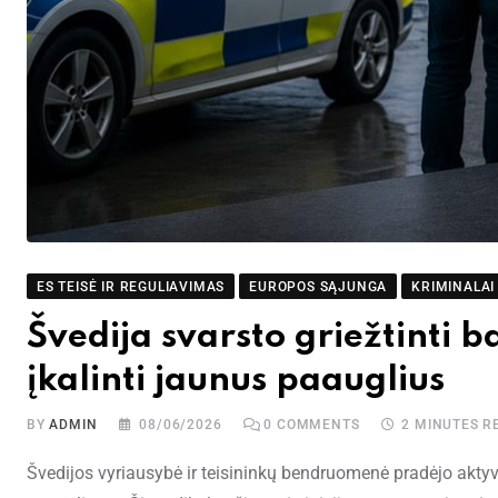
ES TEISĖ IR REGULIAVIMAS
EUROPOS SĄJUNGA
KRIMINALAI
Švedija svarsto griežtinti
įkalinti jaunus paauglius
BY
ADMIN
08/06/2026
0
COMMENTS
2 MINUTES R
Švedijos vyriausybė ir teisininkų bendruomenė pradėjo akty