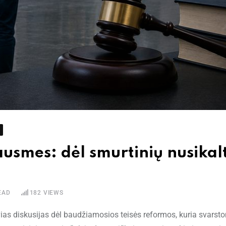
 bausmes: dėl smurtinių nusi
EAD
182
VIEWS
vias diskusijas dėl baudžiamosios teisės reformos, kuria svarst