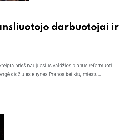
ansliuotojo darbuotojai ir
kreipta prieš naujuosius valdžios planus reformuoti
rengė didžiules eitynes Prahos bei kitų miestų…