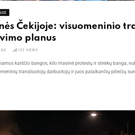
AGE
tynės Čekijoje: visuomeninio tr
savimo planus
EAD
192
VIEWS
namos karščio bangos, kilo masinė protestų ir streikų banga, nu
eninių transliuotojų darbuotojų ir juos palaikančių piliečių su