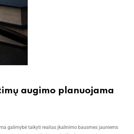
kaltimų augimo planuojama
oma galimybė taikyti realias įkalinimo bausmes jauniems