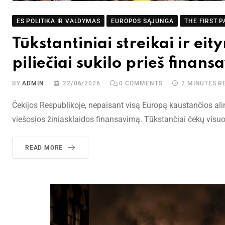
ES POLITIKA IR VALDYMAS
EUROPOS SĄJUNGA
THE FIRST P
Tūkstantiniai streikai ir ei
piliečiai sukilo prieš finan
BY
ADMIN
22/06/2026
0
COMMENTS
2 MINUTES R
Čekijos Respublikoje, nepaisant visą Europą kaustančios ali
viešosios žiniasklaidos finansavimą. Tūkstančiai čekų visuom
READ MORE