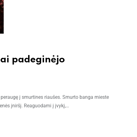
jai padeginėjo
 peraugę į smurtines riaušes. Smurto banga mieste
enės įniršį. Reaguodami į įvykį,…