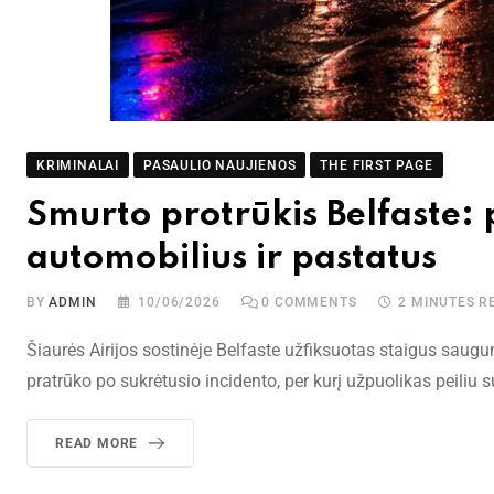
KRIMINALAI
PASAULIO NAUJIENOS
THE FIRST PAGE
Smurto protrūkis Belfaste: 
automobilius ir pastatus
BY
ADMIN
10/06/2026
0
COMMENTS
2 MINUTES R
Šiaurės Airijos sostinėje Belfaste užfiksuotas staigus sau
pratrūko po sukrėtusio incidento, per kurį užpuolikas peiliu
READ MORE