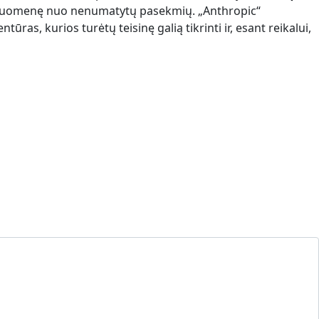
i visuomenę nuo nenumatytų pasekmių. „Anthropic“
as, kurios turėtų teisinę galią tikrinti ir, esant reikalui,