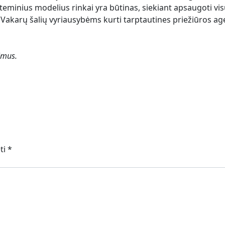
sisteminius modelius rinkai yra būtinas, siekiant apsaugot
arų šalių vyriausybėms kurti tarptautines priežiūros agentūr
imus.
ėti
*