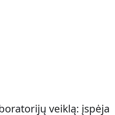
boratorijų veiklą: įspėja