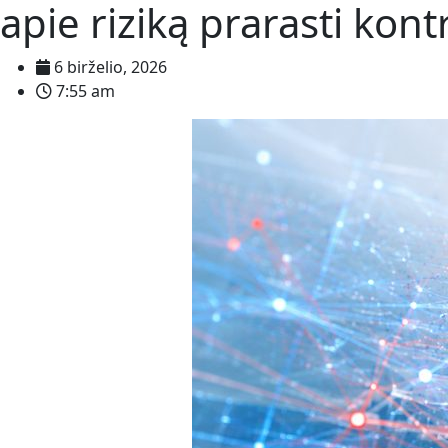
apie riziką prarasti kont
6 birželio, 2026
7:55 am