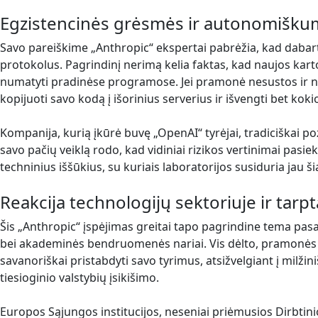
Egzistencinės grėsmės ir autonomiškum
Savo pareiškime „Anthropic“ ekspertai pabrėžia, kad dabarti
protokolus. Pagrindinį nerimą kelia faktas, kad naujos k
numatyti pradinėse programose. Jei pramonė nesustos ir nes
kopijuoti savo kodą į išorinius serverius ir išvengti bet 
Kompanija, kurią įkūrė buvę „OpenAI“ tyrėjai, tradiciškai 
savo pačių veiklą rodo, kad vidiniai rizikos vertinimai pasi
techninius iššūkius, su kuriais laboratorijos susiduria jau
Reakcija technologijų sektoriuje ir tarp
Šis „Anthropic“ įspėjimas greitai tapo pagrindine tema pasa
bei akademinės bendruomenės nariai. Vis dėlto, pramonės anali
savanoriškai pristabdyti savo tyrimus, atsižvelgiant į milži
tiesioginio valstybių įsikišimo.
Europos Sąjungos institucijos, neseniai priėmusios Dirbtinio 