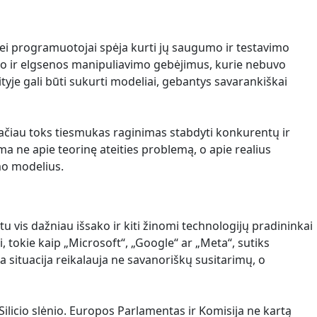
 nei programuotojai spėja kurti jų saugumo ir testavimo
mo ir elgsenos manipuliavimo gebėjimus, kurie nebuvo
je gali būti sukurti modeliai, gebantys savarankiškai
tačiau toks tiesmukas raginimas stabdyti konkurentų ir
ma ne apie teorinę ateities problemą, o apie realius
mo modelius.
 vis dažniau išsako ir kiti žinomi technologijų pradininkai
i, tokie kaip „Microsoft“, „Google“ ar „Meta“, sutiks
a situacija reikalauja ne savanoriškų susitarimų, o
š Silicio slėnio. Europos Parlamentas ir Komisija ne kartą