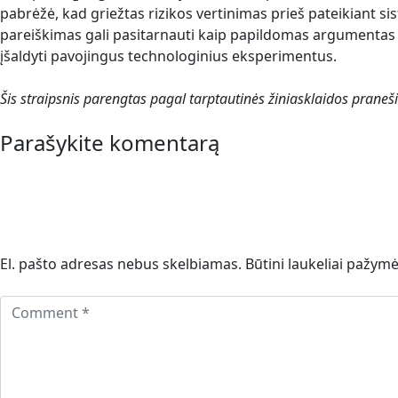
pabrėžė, kad griežtas rizikos vertinimas prieš pateikiant 
pareiškimas gali pasitarnauti kaip papildomas argumentas Vak
įšaldyti pavojingus technologinius eksperimentus.
Šis straipsnis parengtas pagal tarptautinės žiniasklaidos praneš
Parašykite komentarą
El. pašto adresas nebus skelbiamas.
Būtini laukeliai pažym