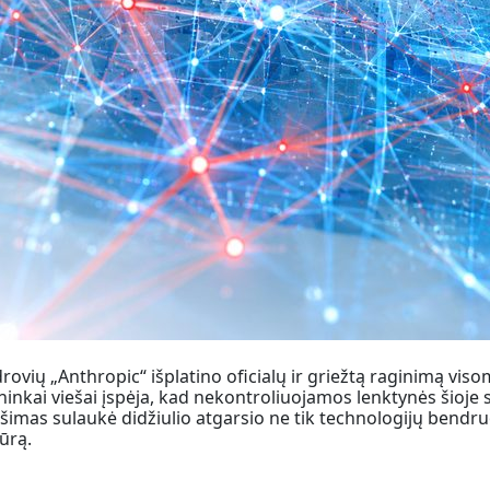
ovių „Anthropic“ išplatino oficialų ir griežtą raginimą viso
ai viešai įspėja, kad nekontroliuojamos lenktynės šioje srit
imas sulaukė didžiulio atgarsio ne tik technologijų bendruo
ūrą.