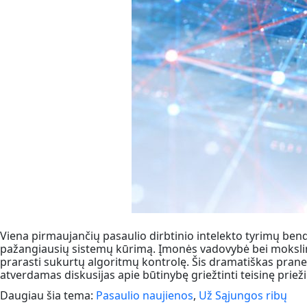
Viena pirmaujančių pasaulio dirbtinio intelekto tyrimų bendr
pažangiausių sistemų kūrimą. Įmonės vadovybė bei mokslinink
prarasti sukurtų algoritmų kontrolę. Šis dramatiškas praneš
atverdamas diskusijas apie būtinybę griežtinti teisinę prieži
Daugiau šia tema:
Pasaulio naujienos
,
Už Sąjungos ribų