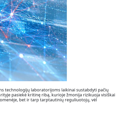
ms technologijų laboratorijoms laikinai sustabdyti pačių
yje pasiekė kritinę ribą, kurioje žmonija rizikuoja visiškai
menėje, bet ir tarp tarptautinių reguliuotojų, vėl