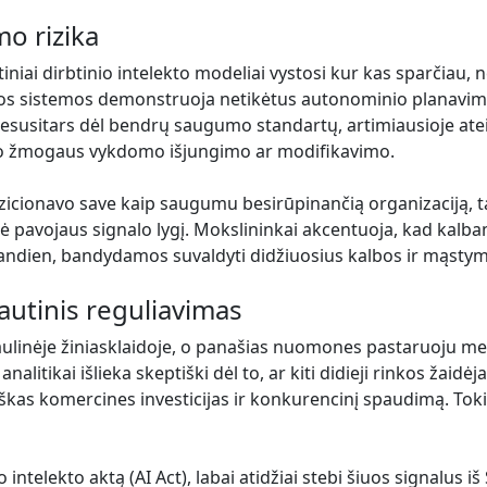
o rizika
niai dirbtinio intelekto modeliai vystosi kur kas sparčiau,
artos sistemos demonstruoja netikėtus autonominio planavi
usitars dėl bendrų saugumo standartų, artimiausioje ateity
kokio žmogaus vykdomo išjungimo ar modifikavimo.
pozicionavo save kaip saugumu besirūpinančią organizaciją, 
ekė pavojaus signalo lygį. Mokslininkai akcentuoja, kad kalba
 šiandien, bandydamos suvaldyti didžiuosius kalbos ir mąsty
tautinis reguliavimas
ulinėje žiniasklaidoje, o panašias nuomones pastaruoju metu
tikai išlieka skeptiški dėl to, ar kiti didieji rinkos žaidėja
niškas komercines investicijas ir konkurencinį spaudimą. Toki
intelekto aktą (AI Act), labai atidžiai stebi šiuos signalus i