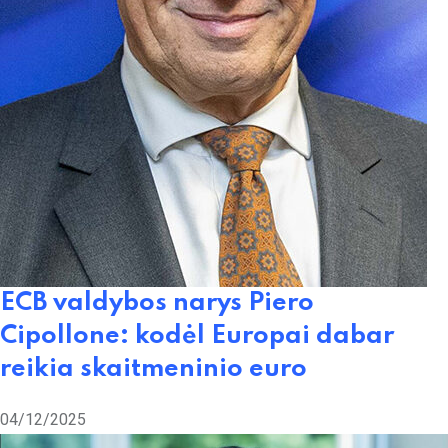
ECB valdybos narys Piero
Cipollone: kodėl Europai dabar
reikia skaitmeninio euro
04/12/2025