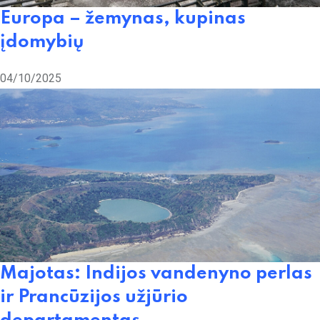
Europa – žemynas, kupinas
įdomybių
04/10/2025
Majotas: Indijos vandenyno perlas
ir Prancūzijos užjūrio