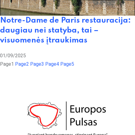
Notre-Dame de Paris restauracija:
daugiau nei statyba, tai –
visuomenės įtraukimas
01/09/2025
Page
1
Page
2
Page
3
Page
4
Page
5