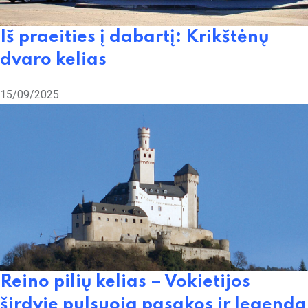
Iš praeities į dabartį: Krikštėnų
dvaro kelias
15/09/2025
Reino pilių kelias – Vokietijos
širdyje pulsuoja pasakos ir legenda