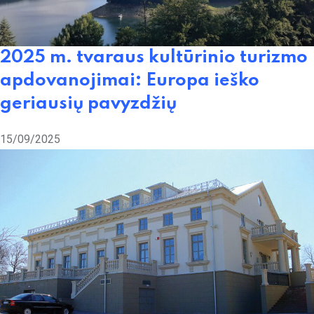
2025 m. tvaraus kultūrinio turizmo
apdovanojimai: Europa ieško
geriausių pavyzdžių
15/09/2025