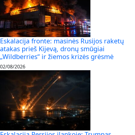
Eskalacija fronte: masinės Rusijos raketų
atakas prieš Kijevą, dronų smūgiai
„Wildberries“ ir žiemos krizės grėsmė
02/08/2026
Eskalacija Persijos įlankoje: Trumpas