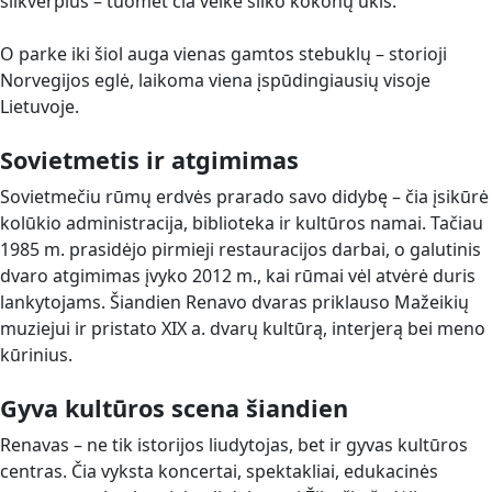
šilkverpius – tuomet čia veikė šilko kokonų ūkis.
O parke iki šiol auga vienas gamtos stebuklų – storioji
Norvegijos eglė, laikoma viena įspūdingiausių visoje
Lietuvoje.
Sovietmetis ir atgimimas
Sovietmečiu rūmų erdvės prarado savo didybę – čia įsikūrė
kolūkio administracija, biblioteka ir kultūros namai. Tačiau
1985 m. prasidėjo pirmieji restauracijos darbai, o galutinis
dvaro atgimimas įvyko 2012 m., kai rūmai vėl atvėrė duris
lankytojams. Šiandien Renavo dvaras priklauso Mažeikių
muziejui ir pristato XIX a. dvarų kultūrą, interjerą bei meno
kūrinius.
Gyva kultūros scena šiandien
Renavas – ne tik istorijos liudytojas, bet ir gyvas kultūros
centras. Čia vyksta koncertai, spektakliai, edukacinės