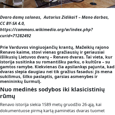
Dvaro damų salonas, Autorius Zidikai1 – Mano darbas,
CC BY-SA 4.0,
https://commons.wikimedia.org/w/index.php?
curid=71282492
Prie Varduvos vingiuojančių krantų, Mažeikių rajono
Renavo kaime, stovi vienas gražiausių ir geriausiai
išlikusių Lietuvos dvarų – Renavo dvaras. Tai vieta, kur
istorija susitinka su romantišku parku, o kultūra – su
gamtos ramybe. Kiekvienas čia apsilankęs pajunta, kad
dvaras slepia daugiau nei tik gražius fasadus: jis mena
sukilimus, šilko paslaptis, garsias asmenybes ir
menininkų šurmulį.
Nuo medinės sodybos iki klasicistinių
rūmų
Renavo istorija siekia 1589 metų gruodžio 26-ąją, kai
dokumentuose pirmą kartą paminėtas dvaras tuomet