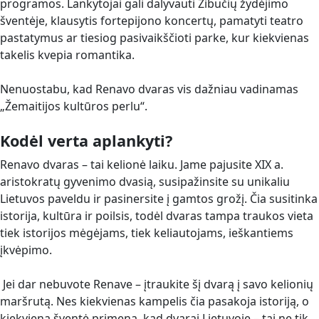
programos. Lankytojai gali dalyvauti Žibučių žydėjimo
šventėje, klausytis fortepijono koncertų, pamatyti teatro
pastatymus ar tiesiog pasivaikščioti parke, kur kiekvienas
takelis kvepia romantika.
Nenuostabu, kad Renavo dvaras vis dažniau vadinamas
„Žemaitijos kultūros perlu“.
Kodėl verta aplankyti?
Renavo dvaras – tai kelionė laiku. Jame pajusite XIX a.
aristokratų gyvenimo dvasią, susipažinsite su unikaliu
Lietuvos paveldu ir pasinersite į gamtos grožį. Čia susitinka
istorija, kultūra ir poilsis, todėl dvaras tampa traukos vieta
tiek istorijos mėgėjams, tiek keliautojams, ieškantiems
įkvėpimo.
Jei dar nebuvote Renave – įtraukite šį dvarą į savo kelionių
maršrutą. Nes kiekvienas kampelis čia pasakoja istoriją, o
kiekviena šventė primena, kad dvarai Lietuvoje – tai ne tik