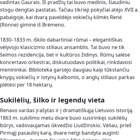
vadintas Gaurais. Iš pradžių tai buvo medinis, šiaudiniu
stogu dengtas pastatas. Tačiau tikrieji pokyčiai atėjo XVII a.
pabaigoje, kai dvarą paveldėjo vokiečių kilmės Renė
(Rönne) giminė iš Brėmeno.
1830–1833 m. iškilo dabartiniai rūmai – elegantiškas
vėlyvojo klasicizmo stiliaus ansamblis. Tai buvo ne tik
šeimos rezidencija, bet ir kultūros židinys. Rūmų salėse
koncertavo orkestrai, diskutuodavo politikai, rinkdavosi
menininkai. Biblioteka garsėjo daugiau kaip tūkstančiu
knygų vokiečių ir lotynų kalbomis, o anglų stiliaus parkas
plėtėsi per 18 hektarų.
Sukilėlių, šilko ir legendų vieta
Renavo vardas įrašytas ir į dramatiškąją Lietuvos istoriją.
1863 m. sukilimo metu dvare buvo susirinkęs sukilėlių
būrys, vadovaujamas ūkvedžio Liudžinskio. Vėliau, prieš
Pirmąjį pasaulinį karą, dvare netgi bandyta auginti