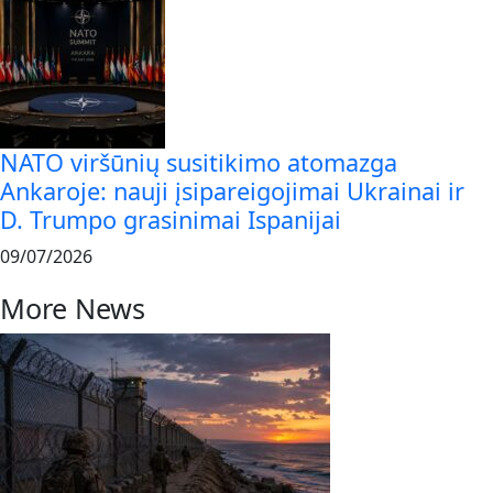
NATO viršūnių susitikimo atomazga
Ankaroje: nauji įsipareigojimai Ukrainai ir
D. Trumpo grasinimai Ispanijai
09/07/2026
More News