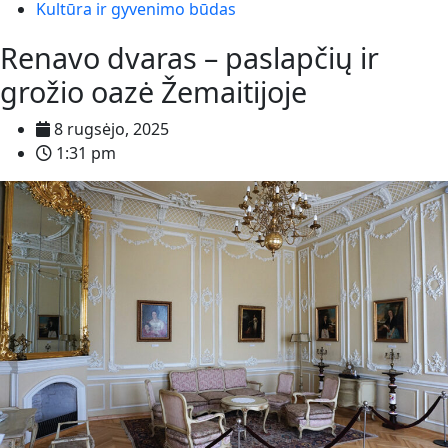
Kultūra ir gyvenimo būdas
Renavo dvaras – paslapčių ir
grožio oazė Žemaitijoje
8 rugsėjo, 2025
1:31 pm