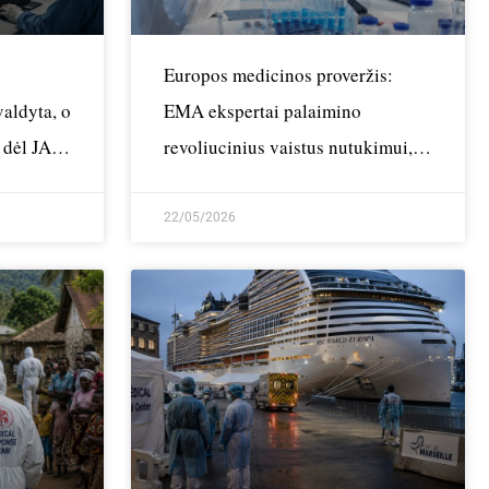
Europos medicinos proveržis:
valdyta, o
EMA ekspertai palaimino
 dėl JAV
revoliucinius vaistus nutukimui,
plaučių fibrozei ir retoms
genetinėms ligoms gydyti
22/05/2026