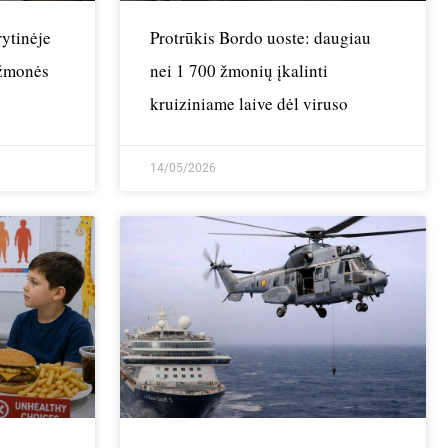
ytinėje
Protrūkis Bordo uoste: daugiau
 žmonės
nei 1 700 žmonių įkalinti
kruiziniame laive dėl viruso
14/05/2026