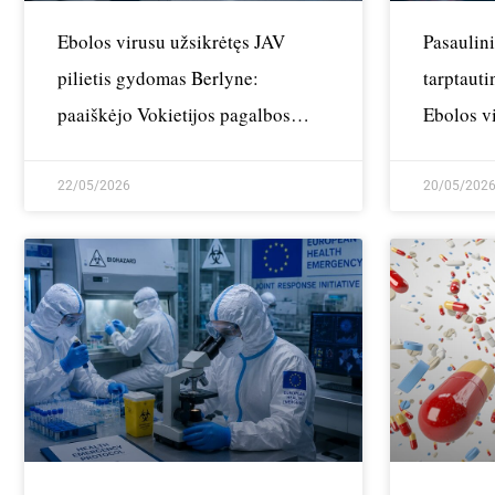
Ebolos virusu užsikrėtęs JAV
Pasaulin
pilietis gydomas Berlyne:
tarptauti
paaiškėjo Vokietijos pagalbos
Ebolos v
priežastys
22/05/2026
20/05/202