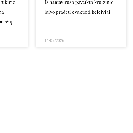
nutukimo
Iš hantaviruso paveikto kruizinio
ma
laivo pradėti evakuoti keleiviai
amečių
11/05/2026