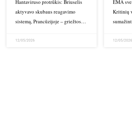
Hantaviruso protrūkis: Briuselis
EMA svei
aktyvavo skubaus reagavimo
Kritinių 
sistemą, Prancūzijoje – griežtos
sumažint
priemonės
Europoj
12/05/2026
12/05/202