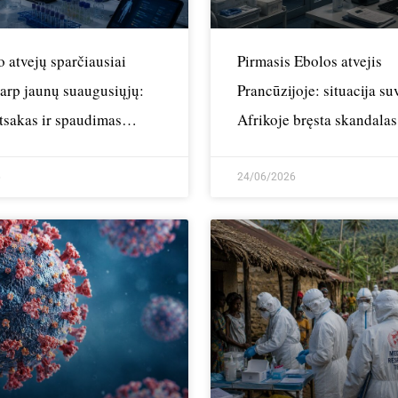
 atvejų sparčiausiai
Pirmasis Ebolos atvejis
tarp jaunų suaugusiųjų:
Prancūzijoje: situacija su
tsakas ir spaudimas
Afrikoje bręsta skandalas
s sistemoms
centro
6
24/06/2026