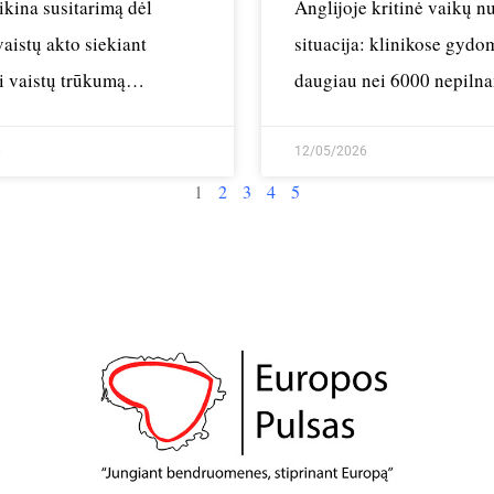
kina susitarimą dėl
Anglijoje kritinė vaikų 
vaistų akto siekiant
situacija: klinikose gydo
i vaistų trūkumą
daugiau nei 6000 nepiln
e
6
12/05/2026
1
2
3
4
5