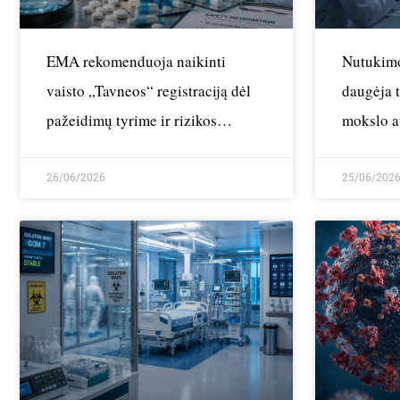
EMA rekomenduoja naikinti
Nutukimo
vaisto „Tavneos“ registraciją dėl
daugėja 
pažeidimų tyrime ir rizikos
mokslo a
kepenims
sveikato
26/06/2026
25/06/202