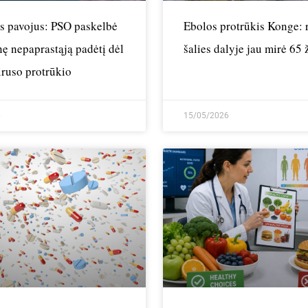
is pavojus: PSO paskelbė
Ebolos protrūkis Konge: r
nę nepaprastąją padėtį dėl
šalies dalyje jau mirė 65
iruso protrūkio
6
15/05/2026