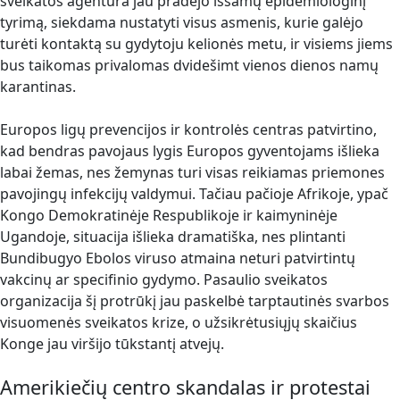
sveikatos agentūra jau pradėjo išsamų epidemiologinį
tyrimą, siekdama nustatyti visus asmenis, kurie galėjo
turėti kontaktą su gydytoju kelionės metu, ir visiems jiems
bus taikomas privalomas dvidešimt vienos dienos namų
karantinas.
Europos ligų prevencijos ir kontrolės centras patvirtino,
kad bendras pavojaus lygis Europos gyventojams išlieka
labai žemas, nes žemynas turi visas reikiamas priemones
pavojingų infekcijų valdymui. Tačiau pačioje Afrikoje, ypač
Kongo Demokratinėje Respublikoje ir kaimyninėje
Ugandoje, situacija išlieka dramatiška, nes plintanti
Bundibugyo Ebolos viruso atmaina neturi patvirtintų
vakcinų ar specifinio gydymo. Pasaulio sveikatos
organizacija šį protrūkį jau paskelbė tarptautinės svarbos
visuomenės sveikatos krize, o užsikrėtusiųjų skaičius
Konge jau viršijo tūkstantį atvejų.
Amerikiečių centro skandalas ir protestai