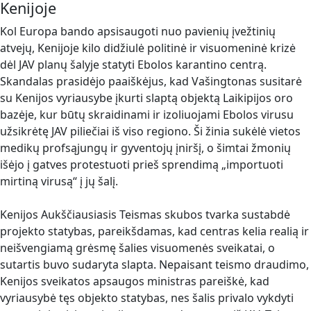
Kenijoje
Kol Europa bando apsisaugoti nuo pavienių įvežtinių
atvejų, Kenijoje kilo didžiulė politinė ir visuomeninė krizė
dėl JAV planų šalyje statyti Ebolos karantino centrą.
Skandalas prasidėjo paaiškėjus, kad Vašingtonas susitarė
su Kenijos vyriausybe įkurti slaptą objektą Laikipijos oro
bazėje, kur būtų skraidinami ir izoliuojami Ebolos virusu
užsikrėtę JAV piliečiai iš viso regiono. Ši žinia sukėlė vietos
medikų profsąjungų ir gyventojų įniršį, o šimtai žmonių
išėjo į gatves protestuoti prieš sprendimą „importuoti
mirtiną virusą“ į jų šalį.
Kenijos Aukščiausiasis Teismas skubos tvarka sustabdė
projekto statybas, pareikšdamas, kad centras kelia realią ir
neišvengiamą grėsmę šalies visuomenės sveikatai, o
sutartis buvo sudaryta slapta. Nepaisant teismo draudimo,
Kenijos sveikatos apsaugos ministras pareiškė, kad
vyriausybė tęs objekto statybas, nes šalis privalo vykdyti