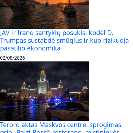
JAV ir Irano santykių posūkis: kodėl D.
Trumpas sustabdė smūgius ir kuo rizikuoja
pasaulio ekonomika
02/08/2026
Teroro aktas Maskvos centre: sprogimas
prie „Balzi Rossi“ restorano, mirtininkės