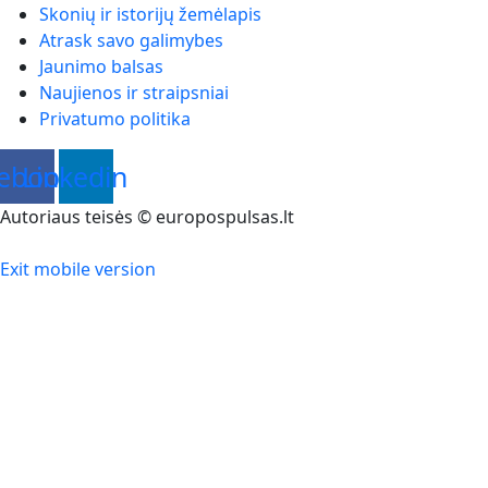
Skonių ir istorijų žemėlapis
Atrask savo galimybes
Jaunimo balsas
Naujienos ir straipsniai
Privatumo politika
ebook
Linkedin
Autoriaus teisės © europospulsas.lt
Exit mobile version