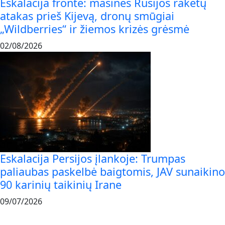
Eskalacija fronte: masinės Rusijos raketų
atakas prieš Kijevą, dronų smūgiai
„Wildberries“ ir žiemos krizės grėsmė
02/08/2026
Eskalacija Persijos įlankoje: Trumpas
paliaubas paskelbė baigtomis, JAV sunaikino
90 karinių taikinių Irane
09/07/2026