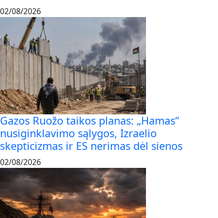
02/08/2026
Gazos Ruožo taikos planas: „Hamas“
nusiginklavimo sąlygos, Izraelio
skepticizmas ir ES nerimas dėl sienos
02/08/2026