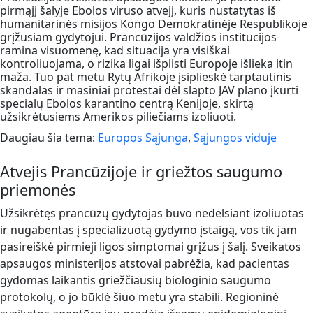
pirmąjį šalyje Ebolos viruso atvejį, kuris nustatytas iš
humanitarinės misijos Kongo Demokratinėje Respublikoje
grįžusiam gydytojui. Prancūzijos valdžios institucijos
ramina visuomenę, kad situacija yra visiškai
kontroliuojama, o rizika ligai išplisti Europoje išlieka itin
maža. Tuo pat metu Rytų Afrikoje įsiplieskė tarptautinis
skandalas ir masiniai protestai dėl slapto JAV plano įkurti
specialų Ebolos karantino centrą Kenijoje, skirtą
užsikrėtusiems Amerikos piliečiams izoliuoti.
Daugiau šia tema:
Europos Sąjunga
,
Sąjungos viduje
Atvejis Prancūzijoje ir griežtos saugumo
priemonės
Užsikrėtęs prancūzų gydytojas buvo nedelsiant izoliuotas
ir nugabentas į specializuotą gydymo įstaigą, vos tik jam
pasireiškė pirmieji ligos simptomai grįžus į šalį. Sveikatos
apsaugos ministerijos atstovai pabrėžia, kad pacientas
gydomas laikantis griežčiausių biologinio saugumo
protokolų, o jo būklė šiuo metu yra stabili. Regioninė