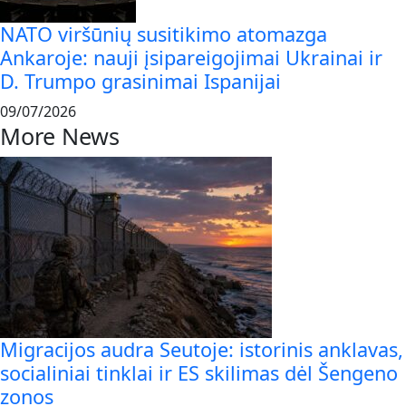
NATO viršūnių susitikimo atomazga
Ankaroje: nauji įsipareigojimai Ukrainai ir
D. Trumpo grasinimai Ispanijai
09/07/2026
More News
Migracijos audra Seutoje: istorinis anklavas,
socialiniai tinklai ir ES skilimas dėl Šengeno
zonos