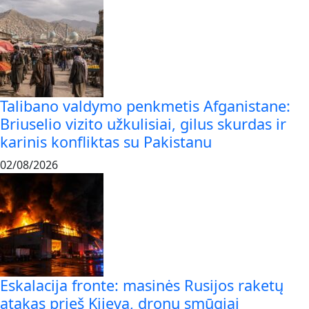
Talibano valdymo penkmetis Afganistane:
Briuselio vizito užkulisiai, gilus skurdas ir
karinis konfliktas su Pakistanu
02/08/2026
Eskalacija fronte: masinės Rusijos raketų
atakas prieš Kijevą, dronų smūgiai