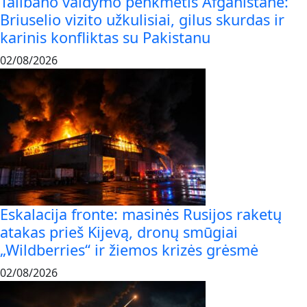
Talibano valdymo penkmetis Afganistane:
Briuselio vizito užkulisiai, gilus skurdas ir
karinis konfliktas su Pakistanu
02/08/2026
Eskalacija fronte: masinės Rusijos raketų
atakas prieš Kijevą, dronų smūgiai
„Wildberries“ ir žiemos krizės grėsmė
02/08/2026