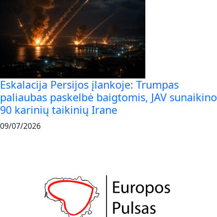
Eskalacija Persijos įlankoje: Trumpas
paliaubas paskelbė baigtomis, JAV sunaikino
90 karinių taikinių Irane
09/07/2026