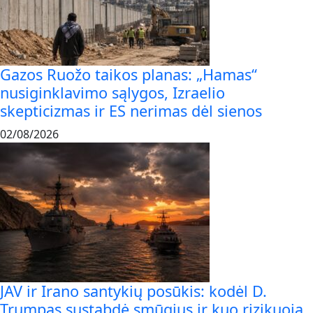
Gazos Ruožo taikos planas: „Hamas“
nusiginklavimo sąlygos, Izraelio
skepticizmas ir ES nerimas dėl sienos
02/08/2026
JAV ir Irano santykių posūkis: kodėl D.
Trumpas sustabdė smūgius ir kuo rizikuoja