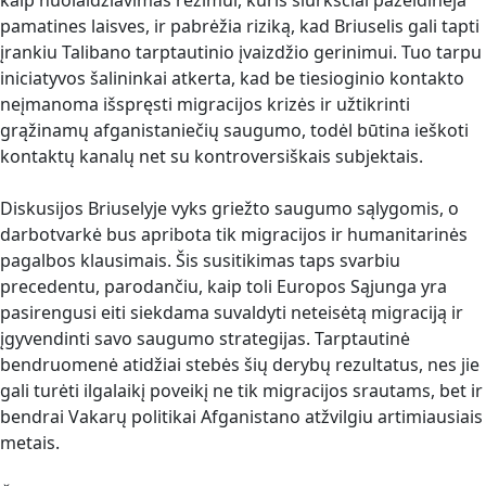
kaip nuolaidžiavimas režimui, kuris šiurkščiai pažeidinėja
pamatines laisves, ir pabrėžia riziką, kad Briuselis gali tapti
įrankiu Talibano tarptautinio įvaizdžio gerinimui. Tuo tarpu
iniciatyvos šalininkai atkerta, kad be tiesioginio kontakto
neįmanoma išspręsti migracijos krizės ir užtikrinti
grąžinamų afganistaniečių saugumo, todėl būtina ieškoti
kontaktų kanalų net su kontroversiškais subjektais.
Diskusijos Briuselyje vyks griežto saugumo sąlygomis, o
darbotvarkė bus apribota tik migracijos ir humanitarinės
pagalbos klausimais. Šis susitikimas taps svarbiu
precedentu, parodančiu, kaip toli Europos Sąjunga yra
pasirengusi eiti siekdama suvaldyti neteisėtą migraciją ir
įgyvendinti savo saugumo strategijas. Tarptautinė
bendruomenė atidžiai stebės šių derybų rezultatus, nes jie
gali turėti ilgalaikį poveikį ne tik migracijos srautams, bet ir
bendrai Vakarų politikai Afganistano atžvilgiu artimiausiais
metais.