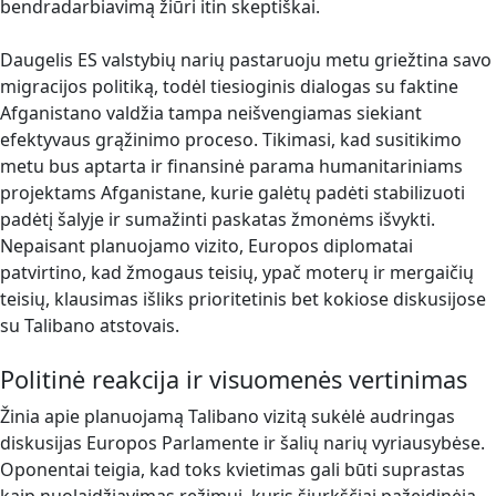
bendradarbiavimą žiūri itin skeptiškai.
Daugelis ES valstybių narių pastaruoju metu griežtina savo
migracijos politiką, todėl tiesioginis dialogas su faktine
Afganistano valdžia tampa neišvengiamas siekiant
efektyvaus grąžinimo proceso. Tikimasi, kad susitikimo
metu bus aptarta ir finansinė parama humanitariniams
projektams Afganistane, kurie galėtų padėti stabilizuoti
padėtį šalyje ir sumažinti paskatas žmonėms išvykti.
Nepaisant planuojamo vizito, Europos diplomatai
patvirtino, kad žmogaus teisių, ypač moterų ir mergaičių
teisių, klausimas išliks prioritetinis bet kokiose diskusijose
su Talibano atstovais.
Politinė reakcija ir visuomenės vertinimas
Žinia apie planuojamą Talibano vizitą sukėlė audringas
diskusijas Europos Parlamente ir šalių narių vyriausybėse.
Oponentai teigia, kad toks kvietimas gali būti suprastas