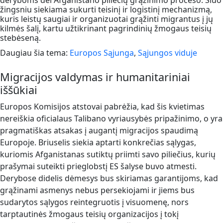
deryboms dėl Afganistano piliečių grąžinimo proceso. Šiuo
žingsniu siekiama sukurti teisinį ir logistinį mechanizmą,
kuris leistų saugiai ir organizuotai grąžinti migrantus į jų
kilmės šalį, kartu užtikrinant pagrindinių žmogaus teisių
stebėseną.
Daugiau šia tema:
Europos Sąjunga
,
Sąjungos viduje
Migracijos valdymas ir humanitariniai
iššūkiai
Europos Komisijos atstovai pabrėžia, kad šis kvietimas
nereiškia oficialaus Talibano vyriausybės pripažinimo, o yra
pragmatiškas atsakas į augantį migracijos spaudimą
Europoje. Briuselis siekia aptarti konkrečias sąlygas,
kuriomis Afganistanas sutiktų priimti savo piliečius, kurių
prašymai suteikti prieglobstį ES šalyse buvo atmesti.
Derybose didelis dėmesys bus skiriamas garantijoms, kad
grąžinami asmenys nebus persekiojami ir jiems bus
sudarytos sąlygos reintegruotis į visuomenę, nors
tarptautinės žmogaus teisių organizacijos į tokį