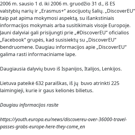
2006 m. sausio 1 d. iki 2006 m. gruodžio 31 d., iš ES
valstybių narių ir „Erasmus+“ asocijuotų šalių. „DiscoverEU“
taip pat apima mokymosi aspektą, su išankstiniais
informacijos mokymais arba susitikimais visoje Europoje.
Jauni dalyviai gali prisijungti prie „#DiscoverEU“ oficialios
„Facebook“ grupės, kad susisiektų su „DiscoverEU“
bendruomene. Daugiau informacijos apie „DiscoverEU“
galima rasti informaciniame lape.
Daugiausia dalyvių buvo iš Ispanijos, Italijos, Lenkijos.
Lietuva pateikė 632 paraiškas, iš jų buvo atrinkti 225
laimingieji, kurie ir gaus kelionės bilietus.
Daugiau informacijos rasite
https://youth.europa.eu/news/discovereu-over-36000-travel-
passes-grabs-europe-here-they-come_en