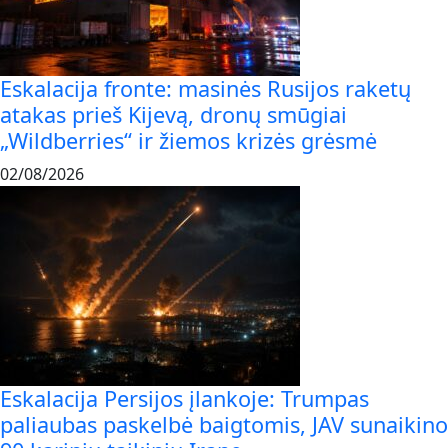
Eskalacija fronte: masinės Rusijos raketų
atakas prieš Kijevą, dronų smūgiai
„Wildberries“ ir žiemos krizės grėsmė
02/08/2026
Eskalacija Persijos įlankoje: Trumpas
paliaubas paskelbė baigtomis, JAV sunaikino