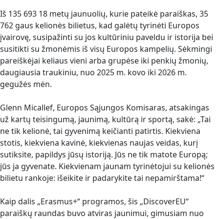
Iš 135 693 18 metų jaunuolių, kurie pateikė paraiškas, 35
762 gaus kelionės bilietus, kad galėtų tyrinėti Europos
įvairovę, susipažinti su jos kultūriniu paveldu ir istorija bei
susitikti su žmonėmis iš visų Europos kampelių. Sėkmingi
pareiškėjai keliaus vieni arba grupėse iki penkių žmonių,
daugiausia traukiniu, nuo 2025 m. kovo iki 2026 m.
gegužės mėn.
Glenn Micallef, Europos Sąjungos Komisaras, atsakingas
už kartų teisingumą, jaunimą, kultūrą ir sportą, sakė: „Tai
ne tik kelionė, tai gyvenimą keičianti patirtis. Kiekviena
stotis, kiekviena kavinė, kiekvienas naujas veidas, kurį
sutiksite, papildys jūsų istoriją. Jūs ne tik matote Europą;
jūs ja gyvenate. Kiekvienam jaunam tyrinėtojui su kelionės
bilietu rankoje: išeikite ir padarykite tai nepamirštama!“
Kaip dalis „Erasmus+“ programos, šis „DiscoverEU“
paraiškų raundas buvo atviras jaunimui, gimusiam nuo