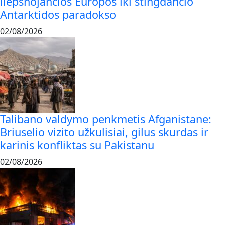
liepsnojančios Europos iki stingdančio
Antarktidos paradokso
02/08/2026
Talibano valdymo penkmetis Afganistane:
Briuselio vizito užkulisiai, gilus skurdas ir
karinis konfliktas su Pakistanu
02/08/2026