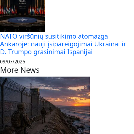
NATO viršūnių susitikimo atomazga
Ankaroje: nauji įsipareigojimai Ukrainai ir
D. Trumpo grasinimai Ispanijai
09/07/2026
More News