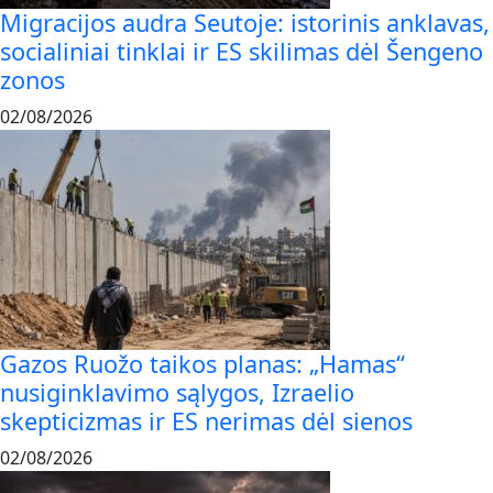
Migracijos audra Seutoje: istorinis anklavas,
socialiniai tinklai ir ES skilimas dėl Šengeno
zonos
02/08/2026
Gazos Ruožo taikos planas: „Hamas“
nusiginklavimo sąlygos, Izraelio
skepticizmas ir ES nerimas dėl sienos
02/08/2026