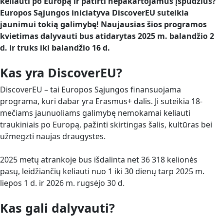
keliauti po Europą ir patirti nepakartojamus įspūdžius?
Europos Sąjungos iniciatyva DiscoverEU suteikia
jaunimui tokią galimybę! Naujausias šios programos
kvietimas dalyvauti bus atidarytas 2025 m. balandžio 2
d. ir truks iki balandžio 16 d.
Kas yra DiscoverEU?
DiscoverEU – tai Europos Sąjungos finansuojama
programa, kuri dabar yra Erasmus+ dalis. Ji suteikia 18-
mečiams jaunuoliams galimybę nemokamai keliauti
traukiniais po Europą, pažinti skirtingas šalis, kultūras bei
užmegzti naujas draugystes.
2025 metų atrankoje bus išdalinta net 36 318 kelionės
pasų, leidžiančių keliauti nuo 1 iki 30 dienų tarp 2025 m.
liepos 1 d. ir 2026 m. rugsėjo 30 d.
Kas gali dalyvauti?