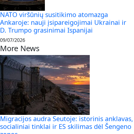
NATO viršūnių susitikimo atomazga
Ankaroje: nauji įsipareigojimai Ukrainai ir
D. Trumpo grasinimai Ispanijai
09/07/2026
More News
Migracijos audra Seutoje: istorinis anklavas,
socialiniai tinklai ir ES skilimas dėl Šengeno