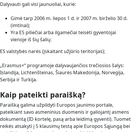
Dalyvauti gali visi jaunuoliai, kurie:
Gimė tarp 2006 m. liepos 1 d. ir 2007 m. birželio 30 d.
(imtinai);
Yra ES piliečiai arba ilgamečiai teisėti gyventojai
vienoje iš šių šalių:
ES valstybės narės (įskaitant užjūrio teritorijas);
„Erasmus+“ programoje dalyvaujančios trečiosios šalys:
Islandija, Lichtenšteinas, Šiaurės Makedonija, Norvegija,
Serbija ir Turkija.
Kaip pateikti paraišką?
Paraišką galima užpildyti Europos jaunimo portale,
pateikiant savo asmeninius duomenis ir galiojantį asmens
dokumentą (ID kortelę, pasą arba leidimą gyventi). Tuomet
reikės atsakyti į 5 klausimų testą apie Europos Sąjungą bei