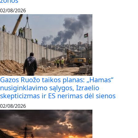
zonos
02/08/2026
Gazos Ruožo taikos planas: „Hamas“
nusiginklavimo sąlygos, Izraelio
skepticizmas ir ES nerimas dėl sienos
02/08/2026