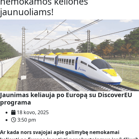
nemokamos kelionės
jaunuoliams!
Jaunimas keliauja po Europą su DiscoverEU
programa
18 kovo, 2025
3:50 pm
Ar kada nors svajojai apie galimybę nemokamai