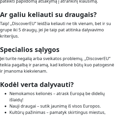
pateikti papildomą atsakymą į atrankinį klausimą.
Ar galiu keliauti su draugais?
Taip! „DiscoverEU“ leidžia keliauti ne tik vienam, bet ir su
grupe iki 5 draugų, jei jie taip pat atitinka dalyvavimo
kriterijus.
Specialios sąlygos
Jei turite negalią arba sveikatos problemų, „DiscoverEU“
teikia pagalbą ir paramą, kad kelionė būtų kuo patogesnė
ir įmanoma kiekvienam.
Kodėl verta dalyvauti?
Nemokamos kelionės – atrask Europą be didelių
išlaidų!
Nauji draugai – sutik jaunimą iš visos Europos.
Kultūrų pažinimas – pamatyk skirtingus miestus,