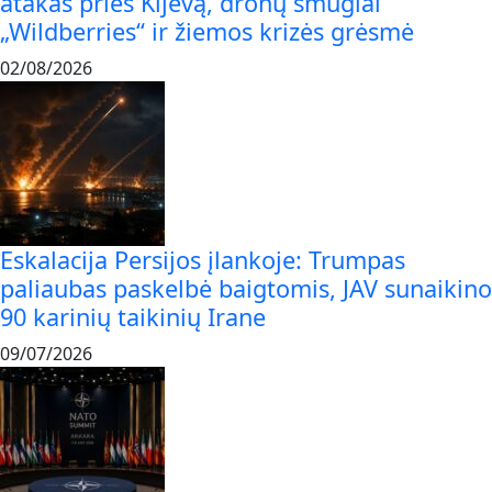
atakas prieš Kijevą, dronų smūgiai
„Wildberries“ ir žiemos krizės grėsmė
02/08/2026
Eskalacija Persijos įlankoje: Trumpas
paliaubas paskelbė baigtomis, JAV sunaikino
90 karinių taikinių Irane
09/07/2026