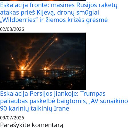
Eskalacija fronte: masinės Rusijos raketų
atakas prieš Kijevą, dronų smūgiai
„Wildberries“ ir žiemos krizės grėsmė
02/08/2026
Eskalacija Persijos įlankoje: Trumpas
paliaubas paskelbė baigtomis, JAV sunaikino
90 karinių taikinių Irane
09/07/2026
Parašykite komentarą