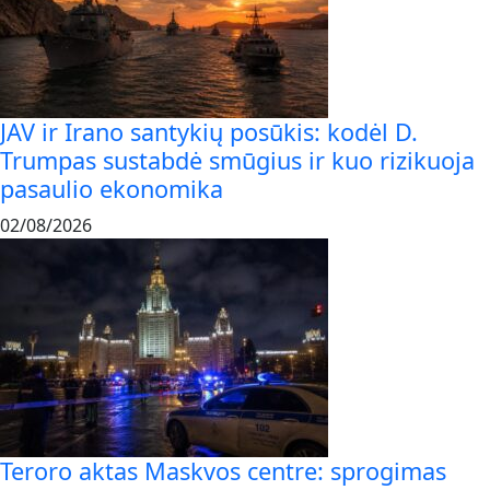
JAV ir Irano santykių posūkis: kodėl D.
Trumpas sustabdė smūgius ir kuo rizikuoja
pasaulio ekonomika
02/08/2026
Teroro aktas Maskvos centre: sprogimas