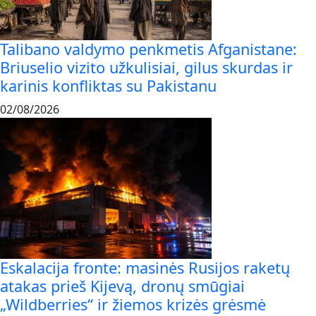
Talibano valdymo penkmetis Afganistane:
Briuselio vizito užkulisiai, gilus skurdas ir
karinis konfliktas su Pakistanu
02/08/2026
Eskalacija fronte: masinės Rusijos raketų
atakas prieš Kijevą, dronų smūgiai
„Wildberries“ ir žiemos krizės grėsmė