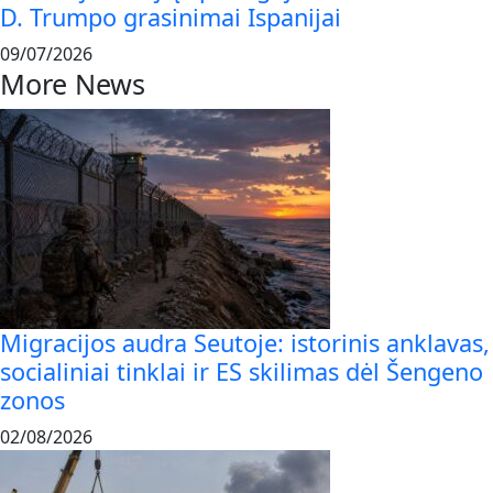
D. Trumpo grasinimai Ispanijai
09/07/2026
More News
Migracijos audra Seutoje: istorinis anklavas,
socialiniai tinklai ir ES skilimas dėl Šengeno
zonos
02/08/2026