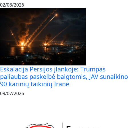
02/08/2026
Eskalacija Persijos įlankoje: Trumpas
paliaubas paskelbė baigtomis, JAV sunaikino
90 karinių taikinių Irane
09/07/2026