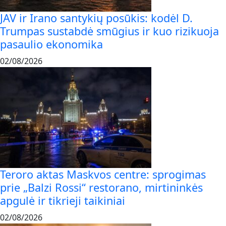
JAV ir Irano santykių posūkis: kodėl D.
Trumpas sustabdė smūgius ir kuo rizikuoja
pasaulio ekonomika
02/08/2026
Teroro aktas Maskvos centre: sprogimas
prie „Balzi Rossi“ restorano, mirtininkės
apgulė ir tikrieji taikiniai
02/08/2026