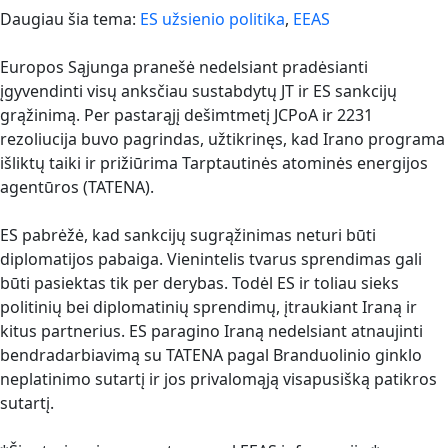
Daugiau šia tema:
ES užsienio politika
,
EEAS
Europos Sąjunga pranešė nedelsiant pradėsianti
įgyvendinti visų anksčiau sustabdytų JT ir ES sankcijų
grąžinimą. Per pastarąjį dešimtmetį JCPoA ir 2231
rezoliucija buvo pagrindas, užtikrinęs, kad Irano programa
išliktų taiki ir prižiūrima Tarptautinės atominės energijos
agentūros (TATENA).
ES pabrėžė, kad sankcijų sugrąžinimas neturi būti
diplomatijos pabaiga. Vienintelis tvarus sprendimas gali
būti pasiektas tik per derybas. Todėl ES ir toliau sieks
politinių bei diplomatinių sprendimų, įtraukiant Iraną ir
kitus partnerius. ES paragino Iraną nedelsiant atnaujinti
bendradarbiavimą su TATENA pagal Branduolinio ginklo
neplatinimo sutartį ir jos privalomąją visapusišką patikros
sutartį.