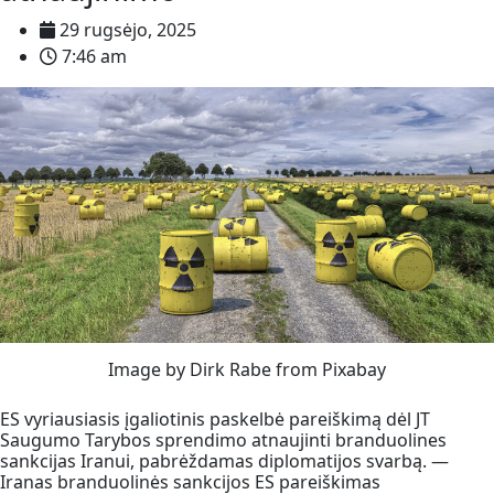
29 rugsėjo, 2025
7:46 am
Image by Dirk Rabe from Pixabay
ES vyriausiasis įgaliotinis paskelbė pareiškimą dėl JT
Saugumo Tarybos sprendimo atnaujinti branduolines
sankcijas Iranui, pabrėždamas diplomatijos svarbą. —
Iranas branduolinės sankcijos ES pareiškimas