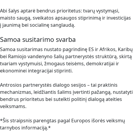
Abi šalys aptarė bendrus prioritetus: tvarų vystymąsi,
maisto saugą, sveikatos apsaugos stiprinimą ir investicijas
į jaunimą bei socialinę sanglaudą.
Samoa susitarimo svarba
Samoa susitarimas nustato pagrindinę ES ir Afrikos, Karibų
bei Ramiojo vandenyno šalių partnerystės struktūrą, skirtą
tvariam vystymuisi, žmogaus teisėms, demokratijai ir
ekonominei integracijai stiprinti.
Antrosios partnerystės dialogo sesijos – tai praktinis
mechanizmas, leidžiantis šalims įvertinti pažangą, nustatyti
bendrus prioritetus bei sutelkti politinį dialogą ateities
veiksmams.
*Šis straipsnis parengtas pagal Europos išorės veiksmų
tarnybos informaciją.*