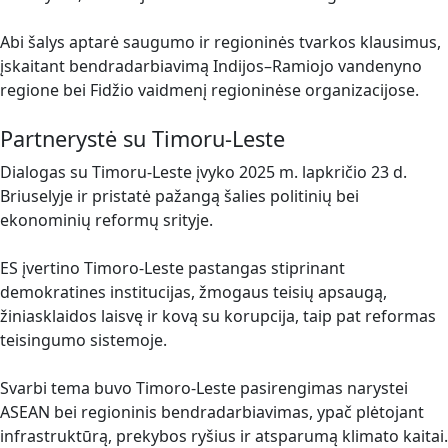
Abi šalys aptarė saugumo ir regioninės tvarkos klausimus,
įskaitant bendradarbiavimą Indijos–Ramiojo vandenyno
regione bei Fidžio vaidmenį regioninėse organizacijose.
Partnerystė su Timoru-Leste
Dialogas su Timoru-Leste įvyko 2025 m. lapkričio 23 d.
Briuselyje ir pristatė pažangą šalies politinių bei
ekonominių reformų srityje.
ES įvertino Timoro-Leste pastangas stiprinant
demokratines institucijas, žmogaus teisių apsaugą,
žiniasklaidos laisvę ir kovą su korupcija, taip pat reformas
teisingumo sistemoje.
Svarbi tema buvo Timoro-Leste pasirengimas narystei
ASEAN bei regioninis bendradarbiavimas, ypač plėtojant
infrastruktūrą, prekybos ryšius ir atsparumą klimato kaitai.