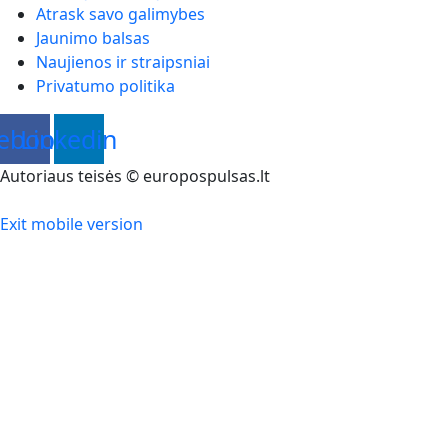
Atrask savo galimybes
Jaunimo balsas
Naujienos ir straipsniai
Privatumo politika
ebook
Linkedin
Autoriaus teisės © europospulsas.lt
Exit mobile version