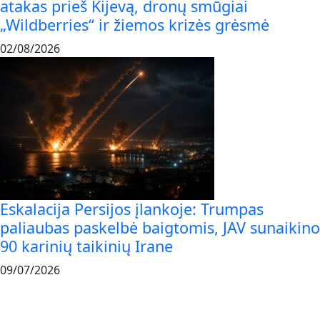
atakas prieš Kijevą, dronų smūgiai
„Wildberries“ ir žiemos krizės grėsmė
02/08/2026
Eskalacija Persijos įlankoje: Trumpas
paliaubas paskelbė baigtomis, JAV sunaikino
90 karinių taikinių Irane
09/07/2026