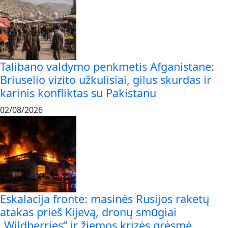
Talibano valdymo penkmetis Afganistane:
Briuselio vizito užkulisiai, gilus skurdas ir
karinis konfliktas su Pakistanu
02/08/2026
Eskalacija fronte: masinės Rusijos raketų
atakas prieš Kijevą, dronų smūgiai
„Wildberries“ ir žiemos krizės grėsmė