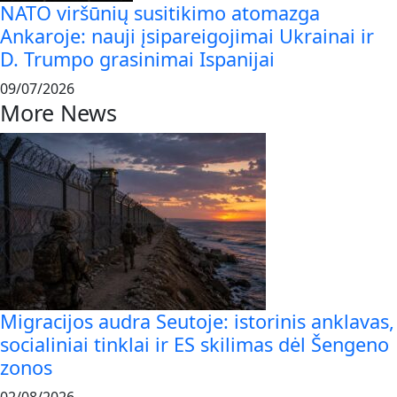
NATO viršūnių susitikimo atomazga
Ankaroje: nauji įsipareigojimai Ukrainai ir
D. Trumpo grasinimai Ispanijai
09/07/2026
More News
Migracijos audra Seutoje: istorinis anklavas,
socialiniai tinklai ir ES skilimas dėl Šengeno
zonos