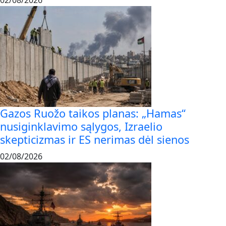
02/08/2026
Gazos Ruožo taikos planas: „Hamas“
nusiginklavimo sąlygos, Izraelio
skepticizmas ir ES nerimas dėl sienos
02/08/2026