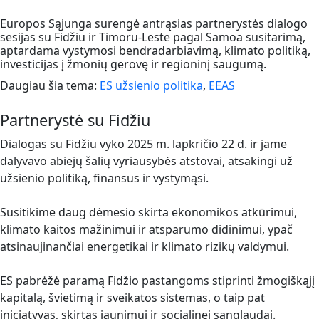
Europos Sąjunga surengė antrąsias partnerystės dialogo
sesijas su Fidžiu ir Timoru-Leste pagal Samoa susitarimą,
aptardama vystymosi bendradarbiavimą, klimato politiką,
investicijas į žmonių gerovę ir regioninį saugumą.
Daugiau šia tema:
ES užsienio politika
,
EEAS
Partnerystė su Fidžiu
Dialogas su Fidžiu vyko 2025 m. lapkričio 22 d. ir jame
dalyvavo abiejų šalių vyriausybės atstovai, atsakingi už
užsienio politiką, finansus ir vystymąsi.
Susitikime daug dėmesio skirta ekonomikos atkūrimui,
klimato kaitos mažinimui ir atsparumo didinimui, ypač
atsinaujinančiai energetikai ir klimato rizikų valdymui.
ES pabrėžė paramą Fidžio pastangoms stiprinti žmogiškąjį
kapitalą, švietimą ir sveikatos sistemas, o taip pat
iniciatyvas, skirtas jaunimui ir socialinei sanglaudai.