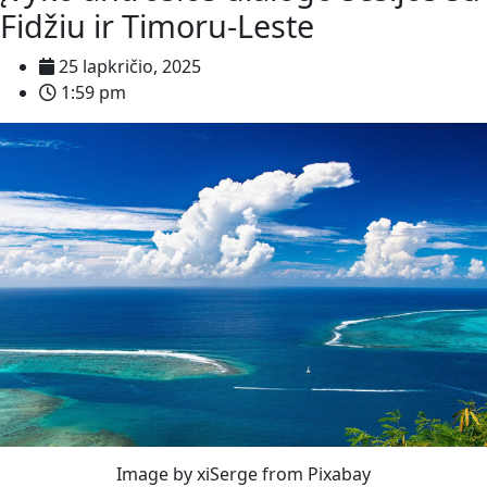
Fidžiu ir Timoru-Leste
25 lapkričio, 2025
1:59 pm
Image by xiSerge from Pixabay