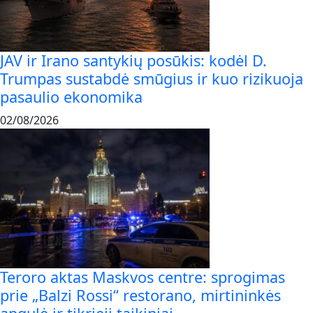
JAV ir Irano santykių posūkis: kodėl D.
Trumpas sustabdė smūgius ir kuo rizikuoja
pasaulio ekonomika
02/08/2026
Teroro aktas Maskvos centre: sprogimas
prie „Balzi Rossi“ restorano, mirtininkės