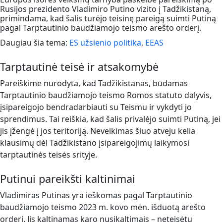
Rusijos prezidento Vladimiro Putino vizito į Tadžikistaną,
primindama, kad šalis turėjo teisinę pareigą suimti Putiną
pagal Tarptautinio baudžiamojo teismo arešto orderį.
Daugiau šia tema:
ES užsienio politika
,
EEAS
Tarptautinė teisė ir atsakomybė
Pareiškime nurodyta, kad Tadžikistanas, būdamas
Tarptautinio baudžiamojo teismo Romos statuto dalyvis,
įsipareigojo bendradarbiauti su Teismu ir vykdyti jo
sprendimus. Tai reiškia, kad šalis privalėjo suimti Putiną, jei
jis įžengė į jos teritoriją. Neveikimas šiuo atveju kelia
klausimų dėl Tadžikistano įsipareigojimų laikymosi
tarptautinės teisės srityje.
Putinui pareikšti kaltinimai
Vladimiras Putinas yra ieškomas pagal Tarptautinio
baudžiamojo teismo 2023 m. kovo mėn. išduotą arešto
orderį. Jis kaltinamas karo nusikaltimais – neteisėtu