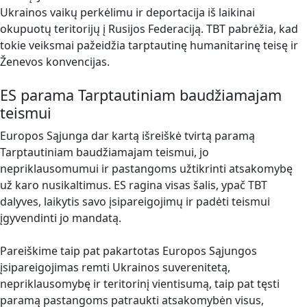
Ukrainos vaikų perkėlimu ir deportacija iš laikinai
okupuotų teritorijų į Rusijos Federaciją. TBT pabrėžia, kad
tokie veiksmai pažeidžia tarptautinę humanitarinę teisę ir
Ženevos konvencijas.
ES parama Tarptautiniam baudžiamajam
teismui
Europos Sąjunga dar kartą išreiškė tvirtą paramą
Tarptautiniam baudžiamajam teismui, jo
nepriklausomumui ir pastangoms užtikrinti atsakomybę
už karo nusikaltimus. ES ragina visas šalis, ypač TBT
dalyves, laikytis savo įsipareigojimų ir padėti teismui
įgyvendinti jo mandatą.
Pareiškime taip pat pakartotas Europos Sąjungos
įsipareigojimas remti Ukrainos suverenitetą,
nepriklausomybę ir teritorinį vientisumą, taip pat tęsti
paramą pastangoms patraukti atsakomybėn visus,