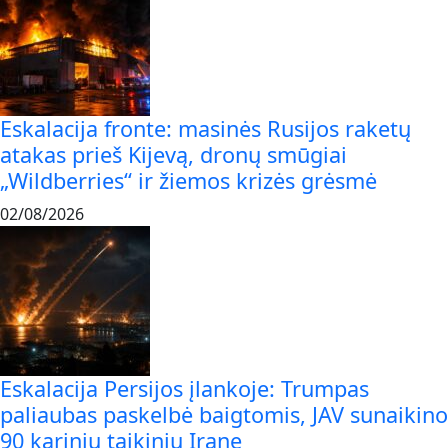
Eskalacija fronte: masinės Rusijos raketų
atakas prieš Kijevą, dronų smūgiai
„Wildberries“ ir žiemos krizės grėsmė
02/08/2026
Eskalacija Persijos įlankoje: Trumpas
paliaubas paskelbė baigtomis, JAV sunaikino
90 karinių taikinių Irane