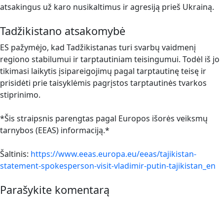
atsakingus už karo nusikaltimus ir agresiją prieš Ukrainą.
Tadžikistano atsakomybė
ES pažymėjo, kad Tadžikistanas turi svarbų vaidmenį
regiono stabilumui ir tarptautiniam teisingumui. Todėl iš jo
tikimasi laikytis įsipareigojimų pagal tarptautinę teisę ir
prisidėti prie taisyklėmis pagrįstos tarptautinės tvarkos
stiprinimo.
*Šis straipsnis parengtas pagal Europos išorės veiksmų
tarnybos (EEAS) informaciją.*
Šaltinis:
https://www.eeas.europa.eu/eeas/tajikistan-
statement-spokesperson-visit-vladimir-putin-tajikistan_en
Parašykite komentarą