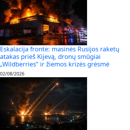
Eskalacija fronte: masinės Rusijos raketų
atakas prieš Kijevą, dronų smūgiai
„Wildberries“ ir žiemos krizės grėsmė
02/08/2026