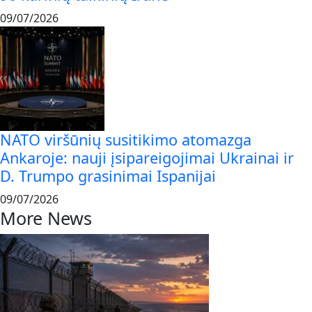
09/07/2026
NATO viršūnių susitikimo atomazga
Ankaroje: nauji įsipareigojimai Ukrainai ir
D. Trumpo grasinimai Ispanijai
09/07/2026
More News