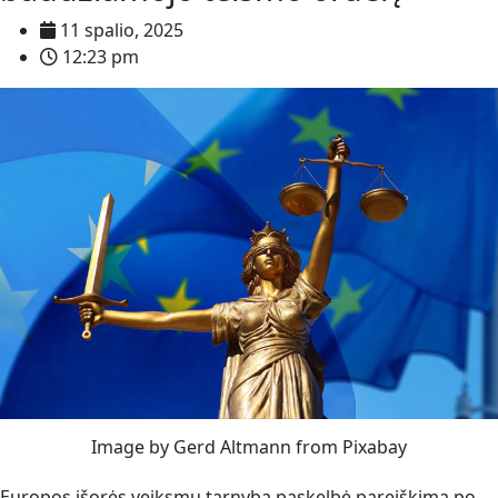
11 spalio, 2025
12:23 pm
Image by Gerd Altmann from Pixabay
Europos išorės veiksmų tarnyba paskelbė pareiškimą po