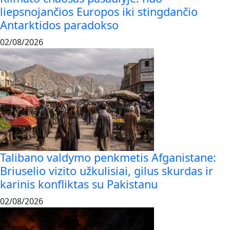
liepsnojančios Europos iki stingdančio
Antarktidos paradokso
02/08/2026
Talibano valdymo penkmetis Afganistane:
Briuselio vizito užkulisiai, gilus skurdas ir
karinis konfliktas su Pakistanu
02/08/2026