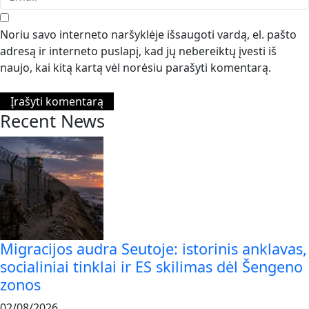
Noriu savo interneto naršyklėje išsaugoti vardą, el. pašto
adresą ir interneto puslapį, kad jų nebereiktų įvesti iš
naujo, kai kitą kartą vėl norėsiu parašyti komentarą.
Recent News
Migracijos audra Seutoje: istorinis anklavas,
socialiniai tinklai ir ES skilimas dėl Šengeno
zonos
02/08/2026