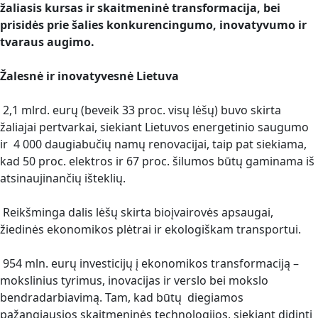
žaliasis kursas ir skaitmeninė transformacija, bei
prisidės prie šalies konkurencingumo, inovatyvumo ir
tvaraus augimo.
Žalesnė ir inovatyvesnė Lietuva
2,1 mlrd. eurų (beveik 33 proc. visų lėšų) buvo skirta
žaliajai pertvarkai, siekiant Lietuvos energetinio saugumo
ir 4 000 daugiabučių namų renovacijai, taip pat siekiama,
kad 50 proc. elektros ir 67 proc. šilumos būtų gaminama iš
atsinaujinančių išteklių.
Reikšminga dalis lėšų skirta bioįvairovės apsaugai,
žiedinės ekonomikos plėtrai ir ekologiškam transportui.
954 mln. eurų investicijų į ekonomikos transformaciją –
mokslinius tyrimus, inovacijas ir verslo bei mokslo
bendradarbiavimą. Tam, kad būtų diegiamos
pažangiausios skaitmeninės technologijos, siekiant didinti