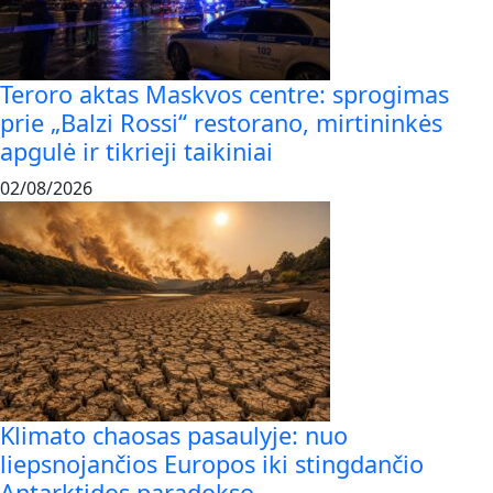
Teroro aktas Maskvos centre: sprogimas
prie „Balzi Rossi“ restorano, mirtininkės
apgulė ir tikrieji taikiniai
02/08/2026
Klimato chaosas pasaulyje: nuo
liepsnojančios Europos iki stingdančio
Antarktidos paradokso