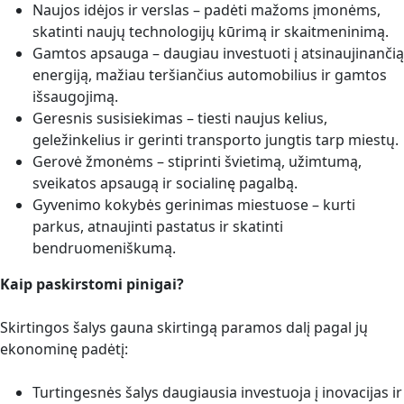
Naujos idėjos ir verslas – padėti mažoms įmonėms,
skatinti naujų technologijų kūrimą ir skaitmeninimą.
Gamtos apsauga – daugiau investuoti į atsinaujinančią
energiją, mažiau teršiančius automobilius ir gamtos
išsaugojimą.
Geresnis susisiekimas – tiesti naujus kelius,
geležinkelius ir gerinti transporto jungtis tarp miestų.
Gerovė žmonėms – stiprinti švietimą, užimtumą,
sveikatos apsaugą ir socialinę pagalbą.
Gyvenimo kokybės gerinimas miestuose – kurti
parkus, atnaujinti pastatus ir skatinti
bendruomeniškumą.
Kaip paskirstomi pinigai?
Skirtingos šalys gauna skirtingą paramos dalį pagal jų
ekonominę padėtį:
Turtingesnės šalys daugiausia investuoja į inovacijas ir