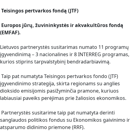
Teisingos pertvarkos fondą (JTF)
Europos jūrų, žuvininkystės ir akvakultūros fondą
(EMFAF).
Lietuvos partnerystės susitarimas numato 11 programų
įgyvendinimą – 3 nacionalines ir 8 INTERREG programas,
kurios stiprins tarpvalstybinį bendradarbiavimą.
Taip pat numatyta Teisingos pertvarkos fondo (JTF)
įgyvendinimo strategija, skirta regionams su anglies
dioksido emisijomis pasižyminčia pramone, kuriuos
labiausiai paveiks perėjimas prie žaliosios ekonomikos.
Partnerystės susitarime taip pat numatyta derinti
sanglaudos politikos fondus su Ekonomikos gaivinimo ir
atsparumo didinimo priemone (RRF).