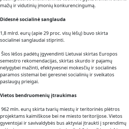
mažų ir vidutinių įmonių konkurencingumą.
Didesnė socialinė sanglauda
1,8 mlrd. eurų (apie 29 proc. visų lėšų) buvo skirta
socialinei sanglaudai stiprinti.
Šios lėšos padėtų įgyvendinti Lietuvai skirtas Europos
semestro rekomendacijas, skirtas skurdo ir pajamų
nelygybei mažinti, efektyvesnei mokesčių ir socialinės
paramos sistemai bei geresnei socialinių ir sveikatos
paslaugų prieigai.
Vietos bendruomenių įtraukimas
962 mln. eurų skirta tvarių miestų ir teritorinės plėtros
projektams kaimiškose bei ne miesto teritorijose. Vietos
gyventojai ir savivaldybės bus aktyviai įtraukti į sprendimų