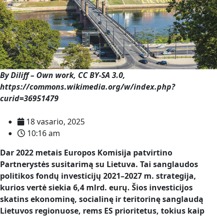
By Diliff – Own work, CC BY-SA 3.0,
https://commons.wikimedia.org/w/index.php?
curid=36951479
18 vasario, 2025
10:16 am
Dar 2022 metais Europos Komisija patvirtino
Partnerystės susitarimą su Lietuva. Tai sanglaudos
politikos fondų investicijų 2021–2027 m. strategija,
kurios vertė siekia 6,4 mlrd. eurų. Šios investicijos
skatins ekonominę, socialinę ir teritorinę sanglaudą
Lietuvos regionuose, rems ES prioritetus, tokius kaip