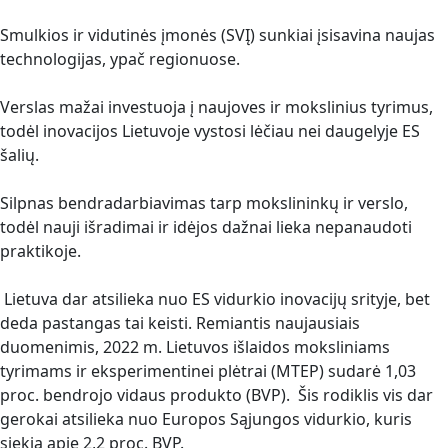
Smulkios ir vidutinės įmonės (SVĮ) sunkiai įsisavina naujas
technologijas, ypač regionuose.
Verslas mažai investuoja į naujoves ir mokslinius tyrimus,
todėl inovacijos Lietuvoje vystosi lėčiau nei daugelyje ES
šalių.
Silpnas bendradarbiavimas tarp mokslininkų ir verslo,
todėl nauji išradimai ir idėjos dažnai lieka nepanaudoti
praktikoje.
Lietuva dar atsilieka nuo ES vidurkio inovacijų srityje, bet
deda pastangas tai keisti. Remiantis naujausiais
duomenimis, 2022 m. Lietuvos išlaidos moksliniams
tyrimams ir eksperimentinei plėtrai (MTEP) sudarė 1,03
proc. bendrojo vidaus produkto (BVP). Šis rodiklis vis dar
gerokai atsilieka nuo Europos Sąjungos vidurkio, kuris
siekia apie 2,2 proc. BVP.