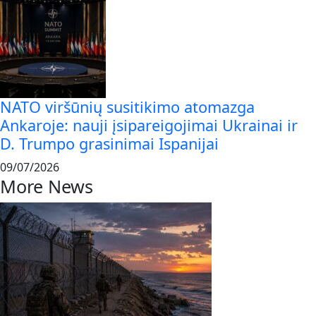
NATO viršūnių susitikimo atomazga
Ankaroje: nauji įsipareigojimai Ukrainai ir
D. Trumpo grasinimai Ispanijai
09/07/2026
More News