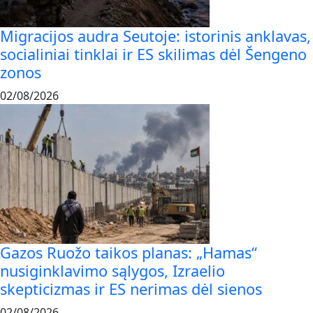
Migracijos audra Seutoje: istorinis anklavas,
socialiniai tinklai ir ES skilimas dėl Šengeno
zonos
02/08/2026
Gazos Ruožo taikos planas: „Hamas“
nusiginklavimo sąlygos, Izraelio
skepticizmas ir ES nerimas dėl sienos
02/08/2026