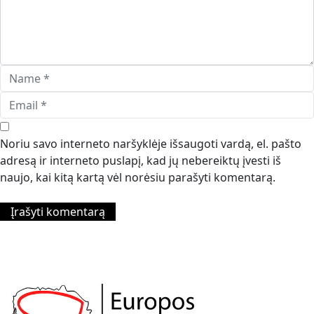
Noriu savo interneto naršyklėje išsaugoti vardą, el. pašto
adresą ir interneto puslapį, kad jų nebereiktų įvesti iš
naujo, kai kitą kartą vėl norėsiu parašyti komentarą.