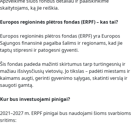
Apžvelkime šiuos fondus detaliau ir paaiškinkime
skaitytojams, ką jie reiškia.
Europos regioninės plėtros fondas (ERPF) – kas tai?
Europos regioninės plėtros fondas (ERPF) yra Europos
Sąjungos finansinė pagalba šalims ir regionams, kad jie
taptų stipresni ir patogesni gyventi.
Šis fondas padeda mažinti skirtumus tarp turtingesnių ir
mažiau išsivysčiusių vietovių. Jo tikslas – padėti miestams ir
kaimams augti, gerinti gyvenimo sąlygas, skatinti verslą ir
saugoti gamtą.
Kur bus investuojami pinigai?
2021–2027 m. ERPF pinigai bus naudojami šioms svarbioms
sritims: