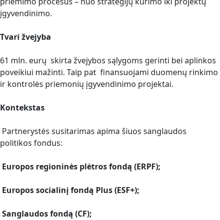
priėmimo procesus – nuo strategijų kūrimo iki projektų
įgyvendinimo.
Tvari žvejyba
61 mln. eurų skirta žvejybos sąlygoms gerinti bei aplinkos
poveikiui mažinti. Taip pat finansuojami duomenų rinkimo
ir kontrolės priemonių įgyvendinimo projektai.
Kontekstas
Partnerystės susitarimas apima šiuos sanglaudos
politikos fondus:
Europos regioninės plėtros fondą (ERPF);
Europos socialinį fondą Plus (ESF+);
Sanglaudos fondą (CF);