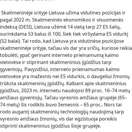
Skaitmeninėje srityje Lietuva užima vidutines pozicijas ir
pagal 2022 m. Skaitmeninės ekonomikos ir visuomenės
indeksą (DESI), Lietuva užėmė 14 vietą tarp 27 ES šalių,
surinkdama 53 balus iš 100, šiek tiek viršydama ES vidurkį
(52 balai). Tai rodo, kad Lietuva yra vidutinėse pozicijose
skaitmeninėje srityje, tačiau vis dar yra sričių, kuriose reikia
tobulėti, ypač gerinant interneto prieinamumą kaimo
vietovėse ir stiprinant skaitmeninius įgūdžius tarp
gyventojų. Pavyzdžiui, interneto prieinamumas kaimo
vietovėse yra mažesnis nei ES vidurkis, o daugeliui žmonių
trūksta skaitmeninių įgūdžių. Kalbant apie skaitmeninius
įgūdžius, 2023 m. internetu naudojosi 89 proc. 16–74 metų
amžiaus gyventojų. Tačiau vyresnio amžiaus grupėje (65–
74 metų) šis rodiklis buvo žemesnis – 65 proc.. Nors tai
rodo augantį skaitmeninių technologijų naudojimą tarp
vyresnio amžiaus žmonių, vis dar egzistuoja poreikis
stiprinti skaitmeninius įgūdžius šioje grupėje.