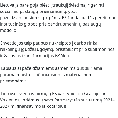
Lietuva įsipareigoja plėsti įtraukųjį švietimą ir gerinti
socialinių paslaugų prieinamumą, ypač
pažeidžiamiausioms grupėms. ES fondai padės pereiti nuo
institucinės globos prie bendruomeninių paslaugų
modelio.
Investicijos taip pat bus nukreiptos į darbo rinkai
reikalingų įgūdžių ugdymą, prisitaikant prie skaitmeninės
ir žaliosios transformacijos iššūkių.
Labiausiai pažeidžiamiems asmenims bus skiriama
parama maistu ir būtiniausiomis materialinėmis
priemonėmis.
Lietuva – viena iš pirmųjų ES valstybių, po Graikijos ir
Vokietijos, priėmusių savo Partnerystės susitarimą 2021–
2027 m. finansavimo laikotarpiui!