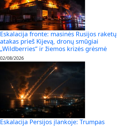
Eskalacija fronte: masinės Rusijos raketų
atakas prieš Kijevą, dronų smūgiai
„Wildberries“ ir žiemos krizės grėsmė
02/08/2026
Eskalacija Persijos įlankoje: Trumpas