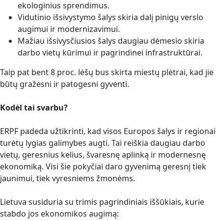
ekologinius sprendimus.
Vidutinio išsivystymo šalys skiria dalį pinigų verslo
augimui ir modernizavimui.
Mažiau išsivysčiusios šalys daugiau dėmesio skiria
darbo vietų kūrimui ir pagrindinei infrastruktūrai.
Taip pat bent 8 proc. lėšų bus skirta miestų plėtrai, kad jie
būtų gražesni ir patogesni gyventi.
Kodėl tai svarbu?
ERPF padeda užtikrinti, kad visos Europos šalys ir regionai
turėtų lygias galimybes augti. Tai reiškia daugiau darbo
vietų, geresnius kelius, švaresnę aplinką ir modernesnę
ekonomiką. Visi šie pokyčiai daro gyvenimą geresnį tiek
jaunimui, tiek vyresniems žmonėms.
Lietuva susiduria su trimis pagrindiniais iššūkiais, kurie
stabdo jos ekonomikos augimą: