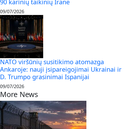
90 karinių taikinių Irane
09/07/2026
NATO viršūnių susitikimo atomazga
Ankaroje: nauji įsipareigojimai Ukrainai ir
D. Trumpo grasinimai Ispanijai
09/07/2026
More News