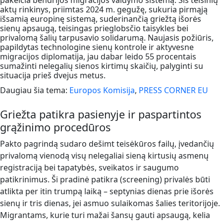
pakeičia bendrijos migracijos valdymo sistemą. Šis teisinių
aktų rinkinys, priimtas 2024 m. gegužę, sukuria pirmąją
išsamią europinę sistemą, suderinančią griežtą išorės
sienų apsaugą, teisingas prieglobsčio taisykles bei
privalomą šalių tarpusavio solidarumą. Naujasis požiūris,
papildytas technologine sienų kontrole ir aktyvesne
migracijos diplomatija, jau dabar leido 55 procentais
sumažinti nelegalių sienos kirtimų skaičių, palyginti su
situacija prieš dvejus metus.
Daugiau šia tema:
Europos Komisija
,
PRESS CORNER EU
Griežta patikra pasienyje ir paspartintos
grąžinimo procedūros
Pakto pagrindą sudaro dešimt teisėkūros failų, įvedančių
privalomą vienodą visų nelegaliai sieną kirtusių asmenų
registraciją bei tapatybės, sveikatos ir saugumo
patikrinimus. Ši pradinė patikra (screening) privalės būti
atlikta per itin trumpą laiką – septynias dienas prie išorės
sienų ir tris dienas, jei asmuo sulaikomas šalies teritorijoje.
Migrantams, kurie turi mažai šansų gauti apsaugą, kelia