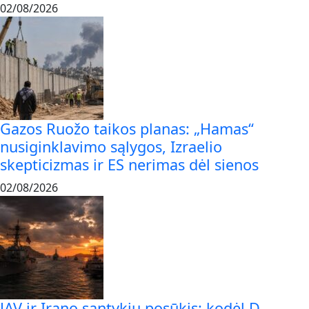
02/08/2026
Gazos Ruožo taikos planas: „Hamas“
nusiginklavimo sąlygos, Izraelio
skepticizmas ir ES nerimas dėl sienos
02/08/2026
JAV ir Irano santykių posūkis: kodėl D.