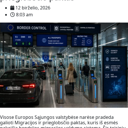
12 birželio, 2026
8:03 am
Visose Europos Sąjungos valstybėse narėse pradeda
galioti Migracijos ir prieglobsčio paktas, kuris iš esmės