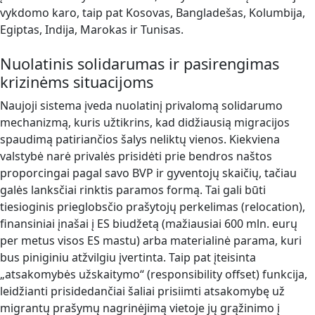
vykdomo karo, taip pat Kosovas, Bangladešas, Kolumbija,
Egiptas, Indija, Marokas ir Tunisas.
Nuolatinis solidarumas ir pasirengimas
krizinėms situacijoms
Naujoji sistema įveda nuolatinį privalomą solidarumo
mechanizmą, kuris užtikrins, kad didžiausią migracijos
spaudimą patiriančios šalys neliktų vienos. Kiekviena
valstybė narė privalės prisidėti prie bendros naštos
proporcingai pagal savo BVP ir gyventojų skaičių, tačiau
galės lanksčiai rinktis paramos formą. Tai gali būti
tiesioginis prieglobsčio prašytojų perkelimas (relocation),
finansiniai įnašai į ES biudžetą (mažiausiai 600 mln. eurų
per metus visos ES mastu) arba materialinė parama, kuri
bus piniginiu atžvilgiu įvertinta. Taip pat įteisinta
„atsakomybės užskaitymo“ (responsibility offset) funkcija,
leidžianti prisidedančiai šaliai prisiimti atsakomybę už
migrantų prašymų nagrinėjimą vietoje jų grąžinimo į