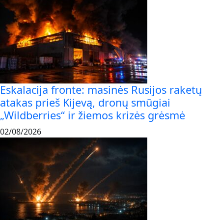
Eskalacija fronte: masinės Rusijos raketų
atakas prieš Kijevą, dronų smūgiai
„Wildberries“ ir žiemos krizės grėsmė
02/08/2026