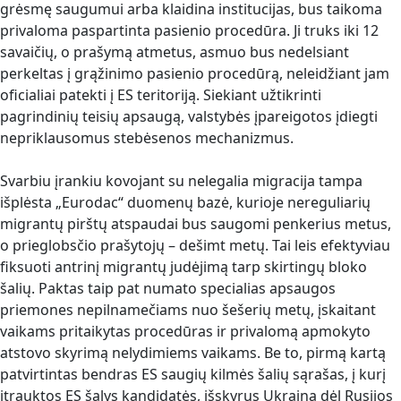
grėsmę saugumui arba klaidina institucijas, bus taikoma
privaloma paspartinta pasienio procedūra. Ji truks iki 12
savaičių, o prašymą atmetus, asmuo bus nedelsiant
perkeltas į grąžinimo pasienio procedūrą, neleidžiant jam
oficialiai patekti į ES teritoriją. Siekiant užtikrinti
pagrindinių teisių apsaugą, valstybės įpareigotos įdiegti
nepriklausomus stebėsenos mechanizmus.
Svarbiu įrankiu kovojant su nelegalia migracija tampa
išplėsta „Eurodac“ duomenų bazė, kurioje nereguliarių
migrantų pirštų atspaudai bus saugomi penkerius metus,
o prieglobsčio prašytojų – dešimt metų. Tai leis efektyviau
fiksuoti antrinį migrantų judėjimą tarp skirtingų bloko
šalių. Paktas taip pat numato specialias apsaugos
priemones nepilnamečiams nuo šešerių metų, įskaitant
vaikams pritaikytas procedūras ir privalomą apmokyto
atstovo skyrimą nelydimiems vaikams. Be to, pirmą kartą
patvirtintas bendras ES saugių kilmės šalių sąrašas, į kurį
įtrauktos ES šalys kandidatės, išskyrus Ukrainą dėl Rusijos