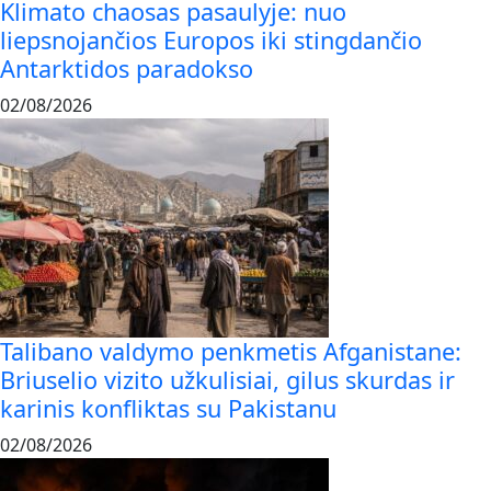
Klimato chaosas pasaulyje: nuo
liepsnojančios Europos iki stingdančio
Antarktidos paradokso
02/08/2026
Talibano valdymo penkmetis Afganistane:
Briuselio vizito užkulisiai, gilus skurdas ir
karinis konfliktas su Pakistanu
02/08/2026