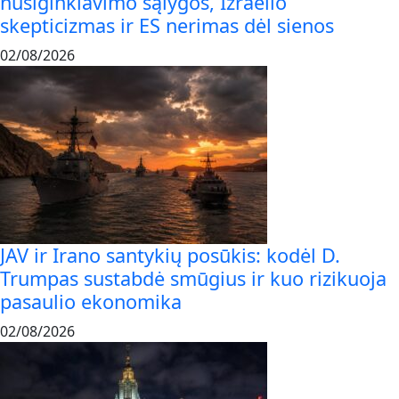
nusiginklavimo sąlygos, Izraelio
skepticizmas ir ES nerimas dėl sienos
02/08/2026
JAV ir Irano santykių posūkis: kodėl D.
Trumpas sustabdė smūgius ir kuo rizikuoja
pasaulio ekonomika
02/08/2026