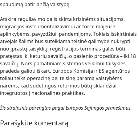
spaudimą patiriančią valstybę.
Atskira reguliavimo dalis skirta krizinėms situacijoms,
migracijos instrumentalizavimui ar force majeure
aplinkybėms, pavyzdžiui, pandemijoms. Tokiais išskirtiniais
atvejais šalims bus suteikiama teisinė galimybė nukrypti
nuo įprastų taisyklių: registracijos terminas galės būti
pratęstas iki keturių savaičių, o pasienio procedūra – iki 18
savaičių. Nors pamatiniam sistemos veikimui taisyklės
pradeda galioti iškart, Europos Komisija ir ES agentūros
toliau teiks operacinę bei teisinę paramą valstybėms
narėms, kad sudėtingos reformos būtų sklandžiai
integruotos į nacionalines praktikas.
Šis straipsnis parengtas pagal Europos Sąjungos pranešimus.
Parašykite komentarą