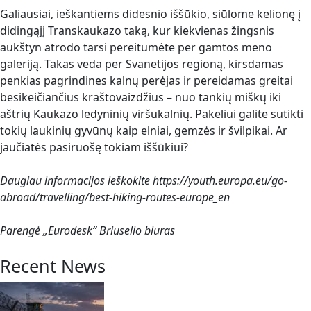
Galiausiai, ieškantiems didesnio iššūkio, siūlome kelionę į
didingąjį Transkaukazo taką, kur kiekvienas žingsnis
aukštyn atrodo tarsi pereitumėte per gamtos meno
galeriją. Takas veda per Svanetijos regioną, kirsdamas
penkias pagrindines kalnų perėjas ir pereidamas greitai
besikeičiančius kraštovaizdžius – nuo tankių miškų iki
aštrių Kaukazo ledyninių viršukalnių. Pakeliui galite sutikti
tokių laukinių gyvūnų kaip elniai, gemzės ir švilpikai. Ar
jaučiatės pasiruošę tokiam iššūkiui?
Daugiau informacijos ieškokite https://youth.europa.eu/go-
abroad/travelling/best-hiking-routes-europe_en
Parengė „Eurodesk“ Briuselio biuras
Recent News