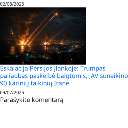
02/08/2026
Eskalacija Persijos įlankoje: Trumpas
paliaubas paskelbė baigtomis, JAV sunaikino
90 karinių taikinių Irane
09/07/2026
Parašykite komentarą