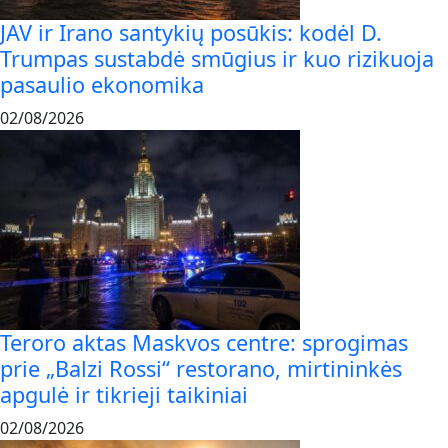
JAV ir Irano santykių posūkis: kodėl D.
Trumpas sustabdė smūgius ir kuo rizikuoja
pasaulio ekonomika
02/08/2026
Teroro aktas Maskvos centre: sprogimas
prie „Balzi Rossi“ restorano, mirtininkės
apgulė ir tikrieji taikiniai
02/08/2026