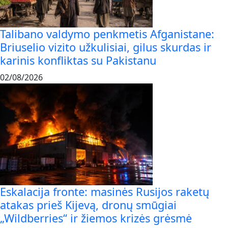
Talibano valdymo penkmetis Afganistane:
Briuselio vizito užkulisiai, gilus skurdas ir
karinis konfliktas su Pakistanu
02/08/2026
Eskalacija fronte: masinės Rusijos raketų
atakas prieš Kijevą, dronų smūgiai
„Wildberries“ ir žiemos krizės grėsmė