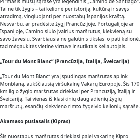
Pirmasis mūsų sąraše yra legendinis „Camino de Santiago“.
Tai ne tik žygis – tai kelionė per istoriją, kultūrą ir savęs
atradimą, vingiuojanti per nuostabų Ispanijos kraštą.
Nesvarbu, ar pradėsite žygį Prancūzijoje, Portugalijoje ar
Ispanijoje, Camino siūlo įvairius maršrutus, kiekvieną su
savo žavesiu. Svarbiausia ne galutinis tikslas, o pati kelionė,
tad mėgaukitės vietine virtuve ir sutiktais keliautojais.
„Tour du Mont Blanc“ (Prancūzija, Italija, Šveicarija)
„Tour du Mont Blanc“ yra įspūdingas maršrutas aplink
Monblaną, aukščiausią viršukalnę Vakarų Europoje. Šis 170
km ilgio žygio maršrutas driekiasi per Prancūziją, Italiją ir
Šveicariją. Tai vienas iš klasikinių daugiadienių žygių
maršrutų, esančių kiekvieno rimto žygeivio kelionių sąraše.
Akamaso pusiasalis (Kipras)
Šis nuostabus maršrutas driekiasi palei vakarinę Kipro