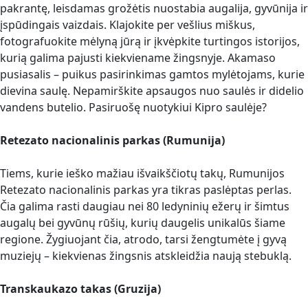
pakrantę, leisdamas grožėtis nuostabia augalija, gyvūnija ir
įspūdingais vaizdais. Klajokite per vešlius miškus,
fotografuokite mėlyną jūrą ir įkvėpkite turtingos istorijos,
kurią galima pajusti kiekviename žingsnyje. Akamaso
pusiasalis – puikus pasirinkimas gamtos mylėtojams, kurie
dievina saulę. Nepamirškite apsaugos nuo saulės ir didelio
vandens butelio. Pasiruošę nuotykiui Kipro saulėje?
Retezato nacionalinis parkas (Rumunija)
Tiems, kurie ieško mažiau išvaikščiotų takų, Rumunijos
Retezato nacionalinis parkas yra tikras paslėptas perlas.
Čia galima rasti daugiau nei 80 ledyninių ežerų ir šimtus
augalų bei gyvūnų rūšių, kurių daugelis unikalūs šiame
regione. Žygiuojant čia, atrodo, tarsi žengtumėte į gyvą
muziejų – kiekvienas žingsnis atskleidžia naują stebuklą.
Transkaukazo takas (Gruzija)