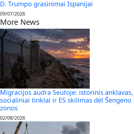
D. Trumpo grasinimai Ispanijai
09/07/2026
More News
Migracijos audra Seutoje: istorinis anklavas,
socialiniai tinklai ir ES skilimas dėl Šengeno
zonos
02/08/2026