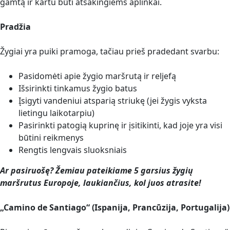
gamtą ir kartu būti atsakingiems aplinkai.
Pradžia
Žygiai yra puiki pramoga, tačiau prieš pradedant svarbu:
Pasidomėti apie žygio maršrutą ir reljefą
Išsirinkti tinkamus žygio batus
Įsigyti vandeniui atsparią striukę (jei žygis vyksta
lietingu laikotarpiu)
Pasirinkti patogią kuprinę ir įsitikinti, kad joje yra visi
būtini reikmenys
Rengtis lengvais sluoksniais
Ar pasiruošę? Žemiau pateikiame 5 garsius žygių
maršrutus Europoje, laukiančius, kol juos atrasite!
„Camino de Santiago“ (Ispanija, Prancūzija, Portugalija)