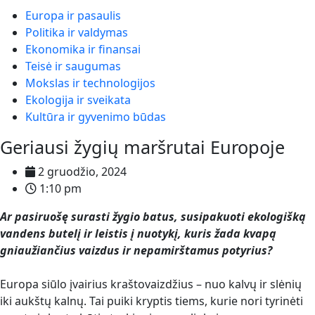
Europa ir pasaulis
Politika ir valdymas
Ekonomika ir finansai
Teisė ir saugumas
Mokslas ir technologijos
Ekologija ir sveikata
Kultūra ir gyvenimo būdas
Geriausi žygių maršrutai Europoje
2 gruodžio, 2024
1:10 pm
Ar pasiruošę surasti žygio batus, susipakuoti ekologišką
vandens butelį ir leistis į nuotykį, kuris žada kvapą
gniaužiančius vaizdus ir nepamirštamus potyrius?
Europa siūlo įvairius kraštovaizdžius – nuo kalvų ir slėnių
iki aukštų kalnų. Tai puiki kryptis tiems, kurie nori tyrinėti