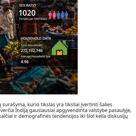
urašymą, kurio tikslas yra tiksliai įvertinti šalies
paverčia Indiją gausiausiai apgyvendinta valstybe pasaulyje,
aičiai ir demografinės tendencijos iki šiol kelia diskusijų