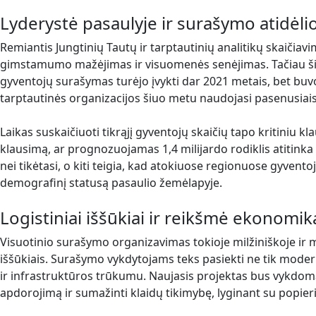
Lyderystė pasaulyje ir surašymo atidėli
Remiantis Jungtinių Tautų ir tarptautinių analitikų skaičiavi
gimstamumo mažėjimas ir visuomenės senėjimas. Tačiau šie du
gyventojų surašymas turėjo įvykti dar 2021 metais, bet buvo 
tarptautinės organizacijos šiuo metu naudojasi pasenusiai
Laikas suskaičiuoti tikrąjį gyventojų skaičių tapo kritiniu k
klausimą, ar prognozuojamas 1,4 milijardo rodiklis atitinka
nei tikėtasi, o kiti teigia, kad atokiuose regionuose gyventoj
demografinį statusą pasaulio žemėlapyje.
Logistiniai iššūkiai ir reikšmė ekonomik
Visuotinio surašymo organizavimas tokioje milžiniškoje ir ma
iššūkiais. Surašymo vykdytojams teks pasiekti ne tik moderni
ir infrastruktūros trūkumu. Naujasis projektas bus vykdoma
apdorojimą ir sumažinti klaidų tikimybę, lyginant su popier