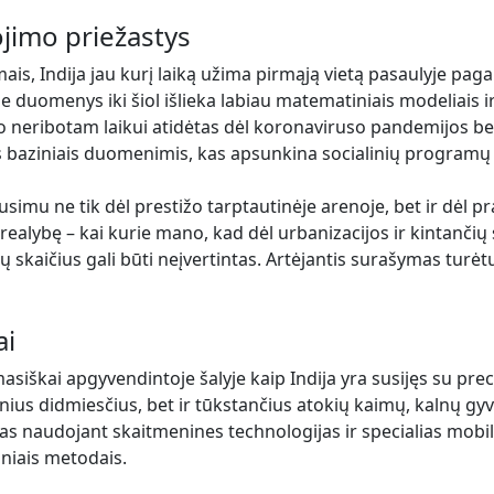
ojimo priežastys
mais, Indija jau kurį laiką užima pirmąją vietą pasaulyje paga
omenys iki šiol išlieka labiau matematiniais modeliais ir pr
neribotam laikui atidėtas dėl koronaviruso pandemijos bei lo
s baziniais duomenimis, kas apsunkina socialinių programų
lausimu ne tik dėl prestižo tarptautinėje arenoje, bet ir dėl 
 realybę – kai kurie mano, kad dėl urbanizacijos ir kintanč
ų skaičius gali būti neįvertintas. Artėjantis surašymas turėtų 
ai
siškai apgyvendintoje šalyje kaip Indija yra susijęs su prec
us didmiesčius, bet ir tūkstančius atokių kaimų, kalnų gyven
s naudojant skaitmenines technologijas ir specialias mobili
iniais metodais.