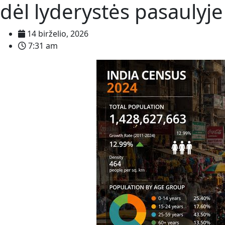
dėl lyderystės pasaulyje
14 birželio, 2026
7:31 am