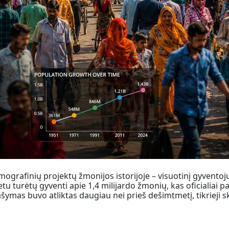
ografinių projektų žmonijos istorijoje – visuotinį gyventojų s
etu turėtų gyventi apie 1,4 milijardo žmonių, kas oficialiai 
ašymas buvo atliktas daugiau nei prieš dešimtmetį, tikrieji sk