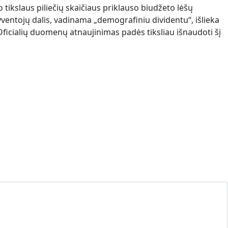
tikslaus piliečių skaičiaus priklauso biudžeto lėšų
entojų dalis, vadinama „demografiniu dividentu“, išlieka
Oficialių duomenų atnaujinimas padės tiksliau išnaudoti šį