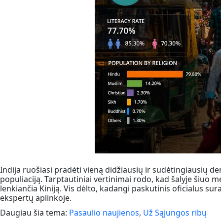
Indija ruošiasi pradėti vieną didžiausių ir sudėtingiausių dem
populiaciją. Tarptautiniai vertinimai rodo, kad šalyje šiuo m
lenkiančia Kiniją. Vis dėlto, kadangi paskutinis oficialus sur
ekspertų aplinkoje.
Daugiau šia tema:
Pasaulio naujienos
,
Už Sąjungos ribų