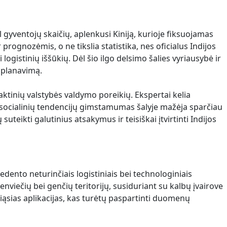
l gyventojų skaičių, aplenkusi Kiniją, kurioje fiksuojamas
ognozėmis, o ne tikslia statistika, nes oficialus Indijos
gistinių iššūkių. Dėl šio ilgo delsimo šalies vyriausybė ir
 planavimą.
praktinių valstybės valdymo poreikių. Ekspertai kelia
ių socialinių tendencijų gimstamumas šalyje mažėja sparčiau
suteikti galutinius atsakymus ir teisiškai įtvirtinti Indijos
edento neturinčiais logistiniais bei technologiniais
viečių bei genčių teritorijų, susiduriant su kalbų įvairove
ąsias aplikacijas, kas turėtų paspartinti duomenų