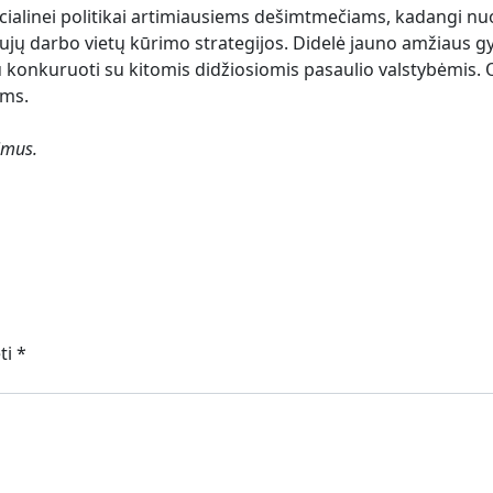
cialinei politikai artimiausiems dešimtmečiams, kadangi nuo 
ų darbo vietų kūrimo strategijos. Didelė jauno amžiaus gyv
u konkuruoti su kitomis didžiosiomis pasaulio valstybėmis. 
ams.
imus.
ėti
*