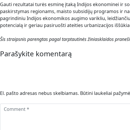
Gauti rezultatai turės esminę įtaką Indijos ekonominei ir so
paskirstymas regionams, maisto subsidijų programos ir nauj
pagrindiniu Indijos ekonomikos augimo varikliu, leidžianči
potencialą ir geriau pasiruošti ateities urbanizacijos iššūki
Šis straipsnis parengtas pagal tarptautinės žiniasklaidos praneš
Parašykite komentarą
El. pašto adresas nebus skelbiamas.
Būtini laukeliai pažym