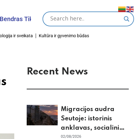
s Tikslas
ologija ir sveikata
Kultūra ir gyvenimo būdas
Recent News
as
Migracijos audra
Seutoje: istorinis
anklavas, socialiniai
tinklai ir ES skilimas
02/08/2026