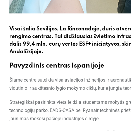
Visai šalia Sevilijos, La Rinconadoje, duris atv
rengimo centras. Tai didžiausias švietimo infra
dalis 99,4 mln. eurų vertės ESF+ iniciatyvos, ski
Andalūzijoje.
Pavyzdinis centras Ispanijoje
Šiame centre sutelkta visa aviacijos inžinerijos ir aerona
vidutinio ir aukštesnio lygio mokymo ciklų, kurie jungia teori
Strategiškai pasirinkta vieta leidžia studentams mokytis gr
technologijų parko, EADS-CASA bei Ryanair techninės priežiū
jaunimas mokosi pačioje industrijos širdyje.