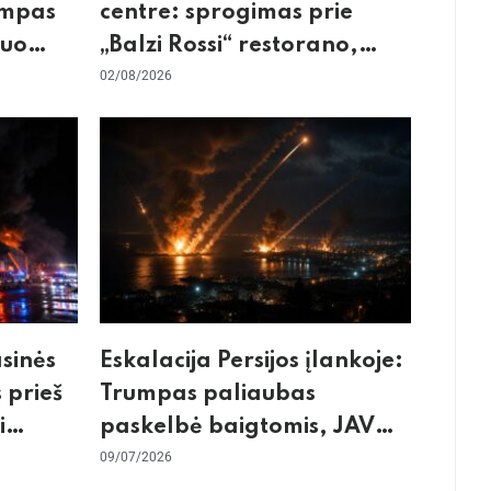
umpas
centre: sprogimas prie
kuo
„Balzi Rossi“ restorano,
mirtininkės apgulė ir tikrieji
02/08/2026
taikiniai
asinės
Eskalacija Persijos įlankoje:
 prieš
Trumpas paliaubas
i
paskelbė baigtomis, JAV
os
sunaikino 90 karinių taikinių
09/07/2026