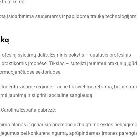
kto reikšmę:
uotą įsidarbinimą studentams ir papildomą trauką technologijom
nką
ofesinį švietimą dalis. Esminis pokytis – dualusis profesinis
praktikomis įmonėse. Tikslas – suteikti jaunimui praktinių įgūdž
formuojančiuose sektoriuose.
dentų visame regione. Tai ne tik švietimo reforma, bet ir strat
remti jaunimą ir stiprinti socialinę sanglaudą.
ė Carolina España pabrėžė:
nimo planas ir geriausia priemonė užbaigti mokyklos nebaigim
no pajėgumus bei konkurencingumą, aprūpindamas įmones parengt