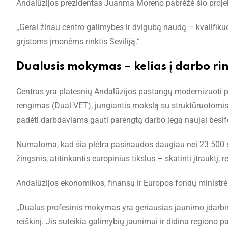
Andalūzijos prezidentas Juanma Moreno pabrėžė šio proje
„Gerai žinau centro galimybes ir dvigubą naudą – kvalifik
grįstoms įmonėms rinktis Seviliją.“
Dualusis mokymas – kelias į darbo ri
Centras yra platesnių Andalūzijos pastangų modernizuoti pr
rengimas (Dual VET), jungiantis mokslą su struktūruotomis 
padėti darbdaviams gauti parengtą darbo jėgą naujai besi
Numatoma, kad šia plėtra pasinaudos daugiau nei 23 500 stu
žingsnis, atitinkantis europinius tikslus – skatinti įtrauktį, 
Andalūzijos ekonomikos, finansų ir Europos fondų ministr
„Dualus profesinis mokymas yra geriausias jaunimo įdarbi
reiškinį. Jis suteikia galimybių jaunimui ir didina regio