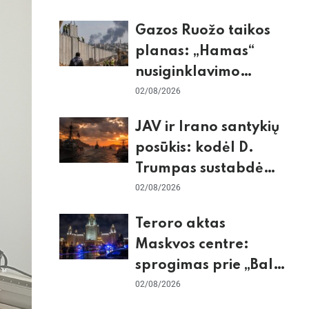
dėl Šengeno zonos
Gazos Ruožo taikos
planas: „Hamas“
nusiginklavimo
sąlygos, Izraelio
02/08/2026
skepticizmas ir ES
JAV ir Irano santykių
nerimas dėl sienos
posūkis: kodėl D.
Trumpas sustabdė
smūgius ir kuo
02/08/2026
rizikuoja pasaulio
Teroro aktas
ekonomika
Maskvos centre:
sprogimas prie „Balzi
Rossi“ restorano,
02/08/2026
mirtininkės apgulė ir