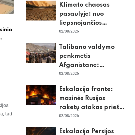
Klimato chaosas
tikrieji taikiniai
pasaulyje: nuo
liepsnojančios
sinio
Europos iki
02/08/2026
,
stingdančio
Talibano valdymo
Antarktidos
penkmetis
paradokso
Afganistane:
Briuselio vizito
02/08/2026
užkulisiai, gilus
Eskalacija fronte:
skurdas ir karinis
masinės Rusijos
konfliktas su
ijos
raketų atakas prieš
Pakistanu
a, tad
Kijevą, dronų smūgiai
02/08/2026
„Wildberries“ ir
Eskalacija Persijos
žiemos krizės grėsmė