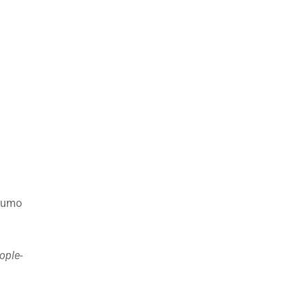
mtumo
ople-