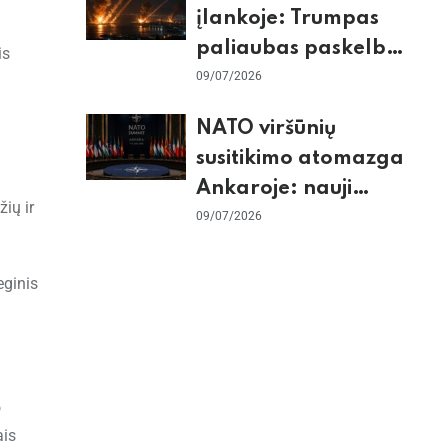
įlankoje: Trumpas
paliaubas paskelbė
is
baigtomis, JAV
09/07/2026
sunaikino 90 karinių
NATO viršūnių
taikinių Irane
susitikimo atomazga
Ankaroje: nauji
ių ir
įsipareigojimai
09/07/2026
Ukrainai ir D. Trumpo
grasinimai Ispanijai
eginis
o
ais