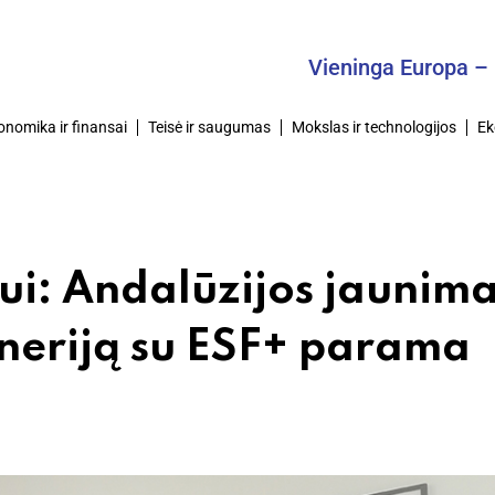
Vieninga Europa – Bendra
onomika ir finansai
Teisė ir saugumas
Mokslas ir technologijos
Ek
ui: Andalūzijos jaunim
žineriją su ESF+ parama