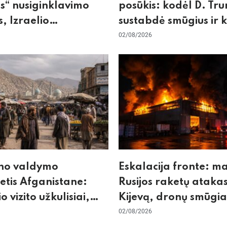
“ nusiginklavimo
posūkis: kodėl D. Tr
, Izraelio
sustabdė smūgius ir 
cizmas ir ES nerimas
rizikuoja pasaulio
02/08/2026
nos
ekonomika
no valdymo
Eskalacija fronte: m
tis Afganistane:
Rusijos raketų atakas
io vizito užkulisiai,
Kijevą, dronų smūgia
kurdas ir karinis
„Wildberries“ ir žiem
02/08/2026