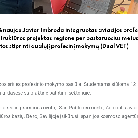
ėrė naujas Javier Imbroda integruotas aviacijos profe
struktūros projektas regione per pastaruosius metus
rtos stiprinti dualųjį profesinį mokymą (Dual VET)
utikos srities profesinio mokymo pasiūla. Studentams siūloma 12
ją klasėse su praktine patirtimi sektoriuje.
eta realių pramonės centrų: San Pablo oro uosto, Aerópolis aviac
ros bazių. Be to, Sevilijoje įsikūrusi Ispanijos kosmoso agentūr