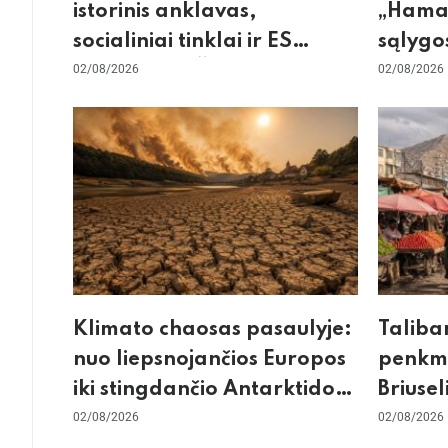
istorinis anklavas,
„Hamas
socialiniai tinklai ir ES
sąlygos
skilimas dėl Šengeno zonos
02/08/2026
skepti
02/08/2026
dėl sie
Klimato chaosas pasaulyje:
Taliba
nuo liepsnojančios Europos
penkme
iki stingdančio Antarktidos
Briusel
paradokso
02/08/2026
gilus s
02/08/2026