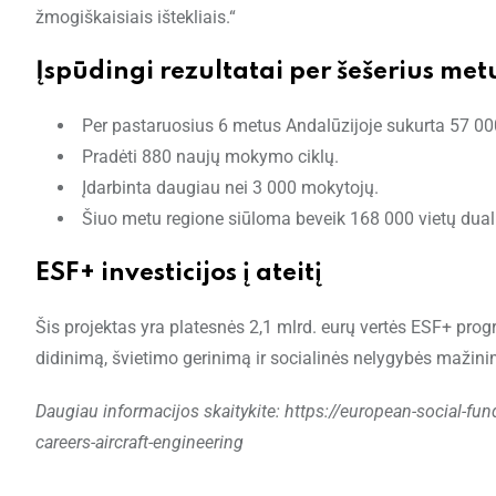
žmogiškaisiais ištekliais.“
Įspūdingi rezultatai per šešerius met
Per pastaruosius 6 metus Andalūzijoje sukurta 57 00
Pradėti 880 naujų mokymo ciklų.
Įdarbinta daugiau nei 3 000 mokytojų.
Šiuo metu regione siūloma beveik 168 000 vietų dual
ESF+ investicijos į ateitį
Šis projektas yra platesnės 2,1 mlrd. eurų vertės ESF+ p
didinimą, švietimo gerinimą ir socialinės nelygybės mažini
Daugiau informacijos skaitykite: https://european-social-fu
careers-aircraft-engineering