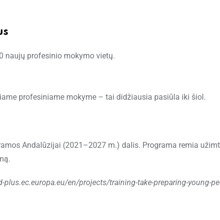
us
0 naujų profesinio mokymo vietų.
iame profesiniame mokyme – tai didžiausia pasiūla iki šiol.
rogramos Andalūzijai (2021–2027 m.) dalis. Programa remia uži
mą.
nd-plus.ec.europa.eu/en/projects/training-take-preparing-young-pe