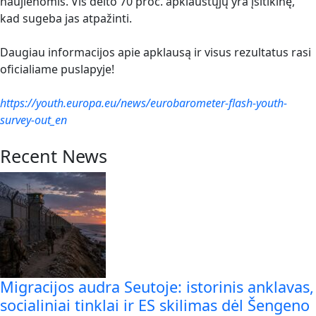
naujienomis. Vis dėlto 70 proc. apklaustųjų yra įsitikinę,
kad sugeba jas atpažinti.
Daugiau informacijos apie apklausą ir visus rezultatus rasi
oficialiame puslapyje!
https://youth.europa.eu/news/eurobarometer-flash-youth-
survey-out_en
Recent News
Migracijos audra Seutoje: istorinis anklavas,
socialiniai tinklai ir ES skilimas dėl Šengeno