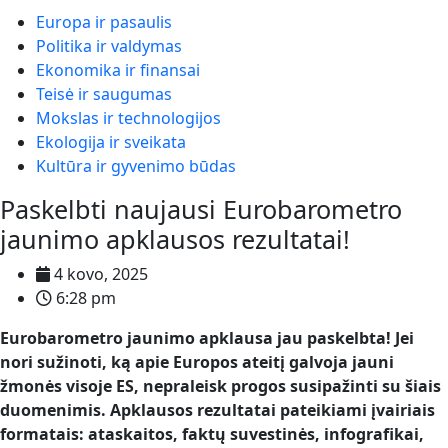
Europa ir pasaulis
Politika ir valdymas
Ekonomika ir finansai
Teisė ir saugumas
Mokslas ir technologijos
Ekologija ir sveikata
Kultūra ir gyvenimo būdas
Paskelbti naujausi Eurobarometro
jaunimo apklausos rezultatai!
4 kovo, 2025
6:28 pm
Eurobarometro jaunimo apklausa jau paskelbta! Jei
nori sužinoti, ką apie Europos ateitį galvoja jauni
žmonės visoje ES, nepraleisk progos susipažinti su šiais
duomenimis. Apklausos rezultatai pateikiami įvairiais
formatais: ataskaitos, faktų suvestinės, infografikai,