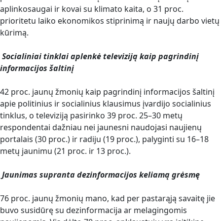
aplinkosaugai ir kovai su klimato kaita, o 31 proc.
prioritetu laiko ekonomikos stiprinimą ir naujų darbo vietų
kūrimą.
Socialiniai tinklai aplenkė televiziją kaip pagrindinį
informacijos šaltinį
42 proc. jaunų žmonių kaip pagrindinį informacijos šaltinį
apie politinius ir socialinius klausimus įvardijo socialinius
tinklus, o televiziją pasirinko 39 proc. 25–30 metų
respondentai dažniau nei jaunesni naudojasi naujienų
portalais (30 proc.) ir radiju (19 proc.), palyginti su 16–18
metų jaunimu (21 proc. ir 13 proc.).
Jaunimas supranta dezinformacijos keliamą grėsmę
76 proc. jaunų žmonių mano, kad per pastarąją savaitę jie
buvo susidūrę su dezinformacija ar melagingomis