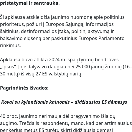
pristatymai ir santrauka.
Ši apklausa atskleidžia jaunimo nuomonę apie politinius
prioritetus, požiūrį į Europos Sąjungą, informacijos
šaltinius, dezinformacijos įtaką, politinį aktyvumą ir
balsavimo elgseną per paskutinius Europos Parlamento
rinkimus.
Apklausa buvo atlikta 2024 m. spalį tyrimų bendrovės
„Ipsos“. Joje dalyvavo daugiau nei 25 000 jaunų žmonių (16–
30 metų) iš visų 27 ES valstybių narių.
Pagrindinės išvados:
Kovai su kylančiomis kainomis – didžiausias ES dėmesys
40 proc. jaunimo nerimauja dėl pragyvenimo išlaidų
augimo. Trečdalis respondentų mano, kad per artimiausius
penkerius metus ES turėtų skirti didžiausią dėmesį