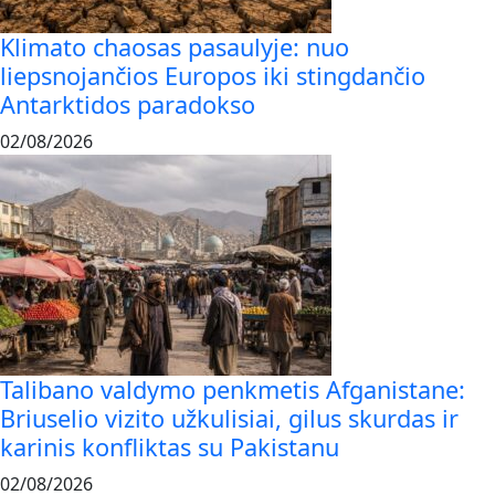
Klimato chaosas pasaulyje: nuo
liepsnojančios Europos iki stingdančio
Antarktidos paradokso
02/08/2026
Talibano valdymo penkmetis Afganistane:
Briuselio vizito užkulisiai, gilus skurdas ir
karinis konfliktas su Pakistanu
02/08/2026