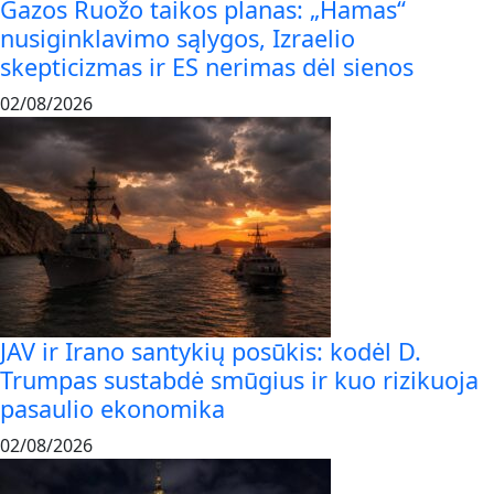
Gazos Ruožo taikos planas: „Hamas“
nusiginklavimo sąlygos, Izraelio
skepticizmas ir ES nerimas dėl sienos
02/08/2026
JAV ir Irano santykių posūkis: kodėl D.
Trumpas sustabdė smūgius ir kuo rizikuoja
pasaulio ekonomika
02/08/2026