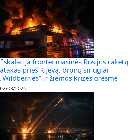
Eskalacija fronte: masinės Rusijos raketų
atakas prieš Kijevą, dronų smūgiai
„Wildberries“ ir žiemos krizės grėsmė
02/08/2026