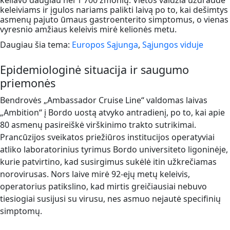
keliavo daugiau nei 1 700 žmonių. Vietos valdžia uždraudė
keleiviams ir įgulos nariams palikti laivą po to, kai dešimtys
asmenų pajuto ūmaus gastroenterito simptomus, o vienas
vyresnio amžiaus keleivis mirė kelionės metu.
Daugiau šia tema:
Europos Sąjunga
,
Sąjungos viduje
Epidemiologinė situacija ir saugumo
priemonės
Bendrovės „Ambassador Cruise Line“ valdomas laivas
„Ambition“ į Bordo uostą atvyko antradienį, po to, kai apie
80 asmenų pasireiškė virškinimo trakto sutrikimai.
Prancūzijos sveikatos priežiūros institucijos operatyviai
atliko laboratorinius tyrimus Bordo universiteto ligoninėje,
kurie patvirtino, kad susirgimus sukėlė itin užkrečiamas
norovirusas. Nors laive mirė 92-ejų metų keleivis,
operatorius patikslino, kad mirtis greičiausiai nebuvo
tiesiogiai susijusi su virusu, nes asmuo nejautė specifinių
simptomų.