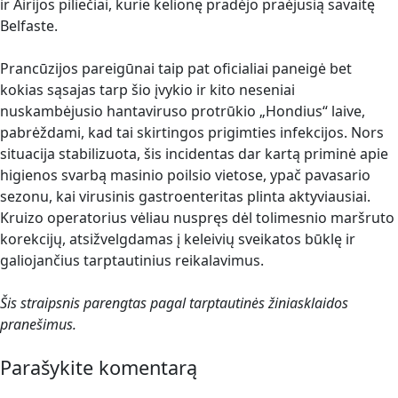
ir Airijos piliečiai, kurie kelionę pradėjo praėjusią savaitę
Belfaste.
Prancūzijos pareigūnai taip pat oficialiai paneigė bet
kokias sąsajas tarp šio įvykio ir kito neseniai
nuskambėjusio hantaviruso protrūkio „Hondius“ laive,
pabrėždami, kad tai skirtingos prigimties infekcijos. Nors
situacija stabilizuota, šis incidentas dar kartą priminė apie
higienos svarbą masinio poilsio vietose, ypač pavasario
sezonu, kai virusinis gastroenteritas plinta aktyviausiai.
Kruizo operatorius vėliau nuspręs dėl tolimesnio maršruto
korekcijų, atsižvelgdamas į keleivių sveikatos būklę ir
galiojančius tarptautinius reikalavimus.
Šis straipsnis parengtas pagal tarptautinės žiniasklaidos
pranešimus.
Parašykite komentarą