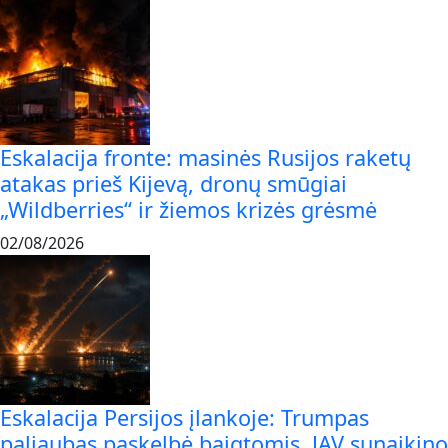
Eskalacija fronte: masinės Rusijos raketų
atakas prieš Kijevą, dronų smūgiai
„Wildberries“ ir žiemos krizės grėsmė
02/08/2026
Eskalacija Persijos įlankoje: Trumpas
paliaubas paskelbė baigtomis, JAV sunaikino