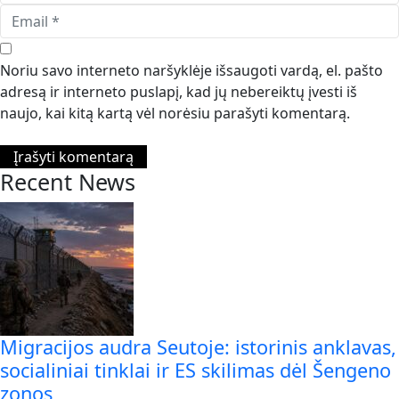
Noriu savo interneto naršyklėje išsaugoti vardą, el. pašto
adresą ir interneto puslapį, kad jų nebereiktų įvesti iš
naujo, kai kitą kartą vėl norėsiu parašyti komentarą.
Recent News
Migracijos audra Seutoje: istorinis anklavas,
socialiniai tinklai ir ES skilimas dėl Šengeno
zonos