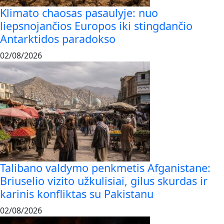
Klimato chaosas pasaulyje: nuo
liepsnojančios Europos iki stingdančio
Antarktidos paradokso
02/08/2026
Talibano valdymo penkmetis Afganistane:
Briuselio vizito užkulisiai, gilus skurdas ir
karinis konfliktas su Pakistanu
02/08/2026