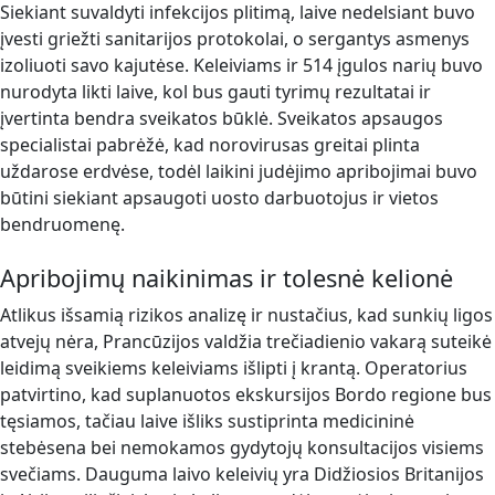
Siekiant suvaldyti infekcijos plitimą, laive nedelsiant buvo
įvesti griežti sanitarijos protokolai, o sergantys asmenys
izoliuoti savo kajutėse. Keleiviams ir 514 įgulos narių buvo
nurodyta likti laive, kol bus gauti tyrimų rezultatai ir
įvertinta bendra sveikatos būklė. Sveikatos apsaugos
specialistai pabrėžė, kad norovirusas greitai plinta
uždarose erdvėse, todėl laikini judėjimo apribojimai buvo
būtini siekiant apsaugoti uosto darbuotojus ir vietos
bendruomenę.
Apribojimų naikinimas ir tolesnė kelionė
Atlikus išsamią rizikos analizę ir nustačius, kad sunkių ligos
atvejų nėra, Prancūzijos valdžia trečiadienio vakarą suteikė
leidimą sveikiems keleiviams išlipti į krantą. Operatorius
patvirtino, kad suplanuotos ekskursijos Bordo regione bus
tęsiamos, tačiau laive išliks sustiprinta medicininė
stebėsena bei nemokamos gydytojų konsultacijos visiems
svečiams. Dauguma laivo keleivių yra Didžiosios Britanijos