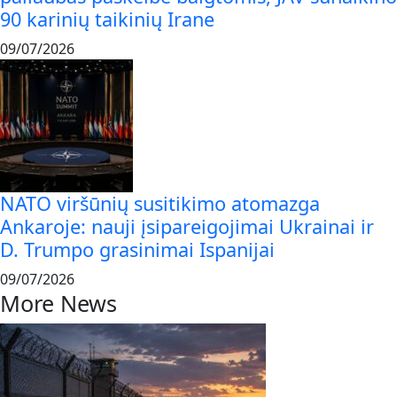
90 karinių taikinių Irane
09/07/2026
NATO viršūnių susitikimo atomazga
Ankaroje: nauji įsipareigojimai Ukrainai ir
D. Trumpo grasinimai Ispanijai
09/07/2026
More News