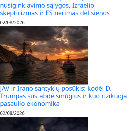
nusiginklavimo sąlygos, Izraelio
skepticizmas ir ES nerimas dėl sienos
02/08/2026
JAV ir Irano santykių posūkis: kodėl D.
Trumpas sustabdė smūgius ir kuo rizikuoja
pasaulio ekonomika
02/08/2026