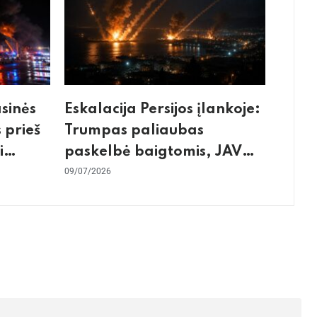
asinės
Eskalacija Persijos įlankoje:
 prieš
Trumpas paliaubas
i
paskelbė baigtomis, JAV
os
sunaikino 90 karinių taikinių
09/07/2026
Irane