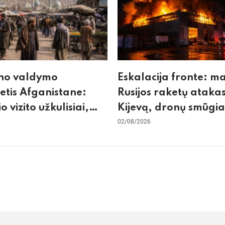
no valdymo
Eskalacija fronte: m
tis Afganistane:
Rusijos raketų atakas
io vizito užkulisiai,
Kijevą, dronų smūgia
kurdas ir karinis
„Wildberries“ ir žiem
02/08/2026
tas su Pakistanu
krizės grėsmė