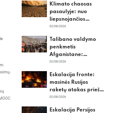
Klimato chaosas
tikrieji taikiniai
pasaulyje: nuo
liepsnojančios
Europos iki
02/08/2026
stingdančio
io
Talibano valdymo
Antarktidos
penkmetis
paradokso
Afganistane:
Briuselio vizito
02/08/2026
 m.
užkulisiai, gilus
ausimų-
Eskalacija fronte:
skurdas ir karinis
masinės Rusijos
konfliktas su
raketų atakas prieš
nių
Pakistanu
Kijevą, dronų smūgiai
02/08/2026
o MOOC
„Wildberries“ ir
Eskalacija Persijos
žiemos krizės grėsmė