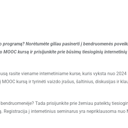
o programą? Norėtumėte giliau pasinerti į bendruomenės poveik
MOOC kursą ir prisijunkite prie būsimų tiesioginių internetinių
usą rasite viename internetiniame kurse, kuris vyksta nuo 2024
 į MOOC kursą ir tyrinėti vaizdo įrašus, šaltinius, diskusijas ir kl
 bendruomenėje? Tada prisijunkite prie žemiau pateiktų tiesiogi
ą. Registracija į internetinius seminarus yra nepriklausoma nu