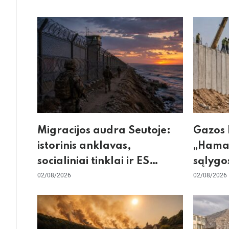
Migracijos audra Seutoje:
Gazos 
istorinis anklavas,
„Hamas
socialiniai tinklai ir ES
sąlygos
skilimas dėl Šengeno zonos
02/08/2026
skepti
02/08/2026
dėl sie