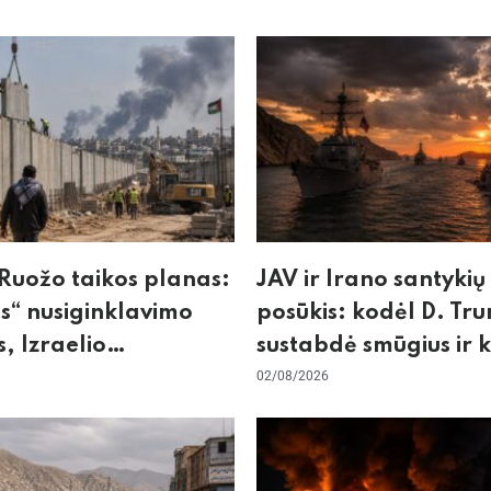
Ruožo taikos planas:
JAV ir Irano santykių
“ nusiginklavimo
posūkis: kodėl D. Tr
, Izraelio
sustabdė smūgius ir 
cizmas ir ES nerimas
rizikuoja pasaulio
02/08/2026
nos
ekonomika