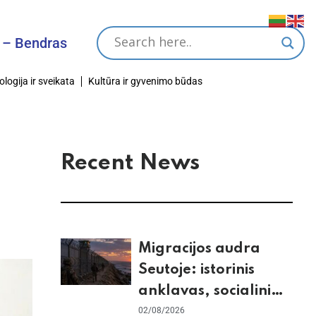
dras Tikslas
ologija ir sveikata
Kultūra ir gyvenimo būdas
Recent News
Migracijos audra
Seutoje: istorinis
anklavas, socialiniai
tinklai ir ES skilimas
02/08/2026