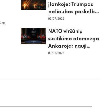
įlankoje: Trumpas
paliaubas paskelbė
baigtomis, JAV
09/07/2026
4 m.
sunaikino 90 karinių
NATO viršūnių
taikinių Irane
susitikimo atomazga
Ankaroje: nauji
įsipareigojimai
09/07/2026
Ukrainai ir D. Trumpo
grasinimai Ispanijai