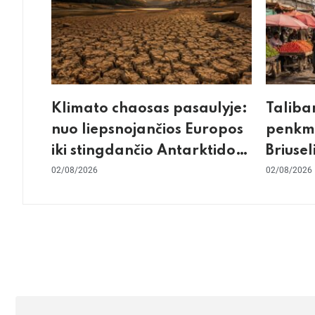
Klimato chaosas pasaulyje:
Taliba
nuo liepsnojančios Europos
penkme
iki stingdančio Antarktidos
Briusel
paradokso
02/08/2026
gilus s
02/08/2026
konflik