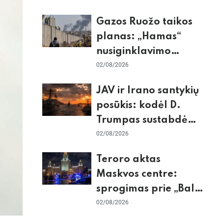
dėl Šengeno zonos
Gazos Ruožo taikos
planas: „Hamas“
nusiginklavimo
sąlygos, Izraelio
02/08/2026
skepticizmas ir ES
JAV ir Irano santykių
nerimas dėl sienos
posūkis: kodėl D.
Trumpas sustabdė
smūgius ir kuo
02/08/2026
rizikuoja pasaulio
Teroro aktas
ekonomika
Maskvos centre:
sprogimas prie „Balzi
Rossi“ restorano,
02/08/2026
mirtininkės apgulė ir