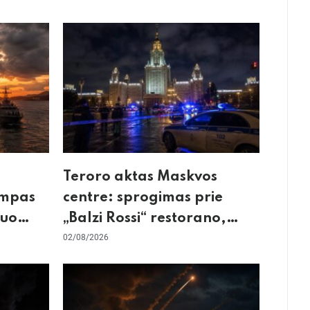
Teroro aktas Maskvos
umpas
centre: sprogimas prie
kuo
„Balzi Rossi“ restorano,
mirtininkės apgulė ir tikrieji
02/08/2026
taikiniai