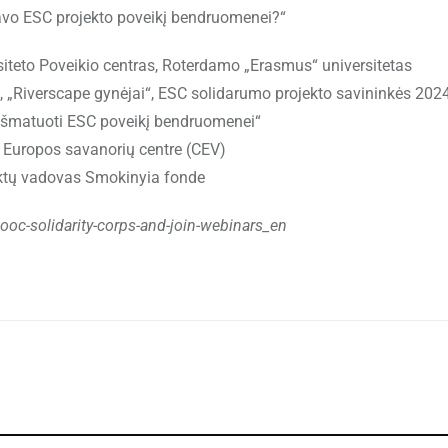
savo ESC projekto poveikį bendruomenei?“
rsiteto Poveikio centras, Roterdamo „Erasmus“ universitetas
vá, „Riverscape gynėjai“, ESC solidarumo projekto savininkės 202
ip išmatuoti ESC poveikį bendruomenei“
 Europos savanorių centre (CEV)
jektų vadovas Smokinyia fonde
oc-solidarity-corps-and-join-webinars_en