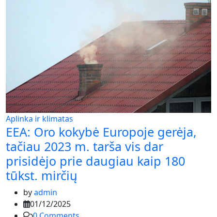
Aplinka ir klimatas
EEA: Oro kokybė Europoje gerėja,
tačiau 2023 m. tarša vis dar
prisidėjo prie daugiau kaip 180
tūkst. mirčių
by
admin
01/12/2025
0
Comments