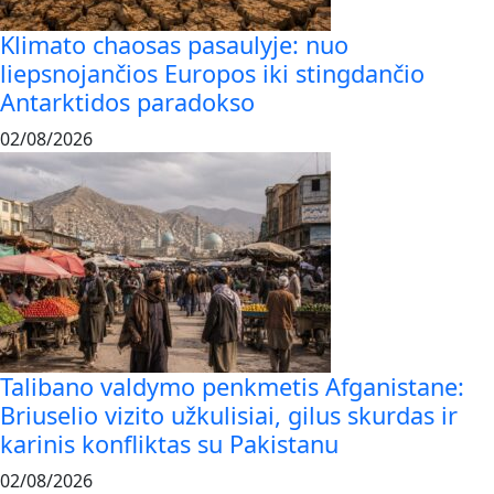
Klimato chaosas pasaulyje: nuo
liepsnojančios Europos iki stingdančio
Antarktidos paradokso
02/08/2026
Talibano valdymo penkmetis Afganistane:
Briuselio vizito užkulisiai, gilus skurdas ir
karinis konfliktas su Pakistanu
02/08/2026