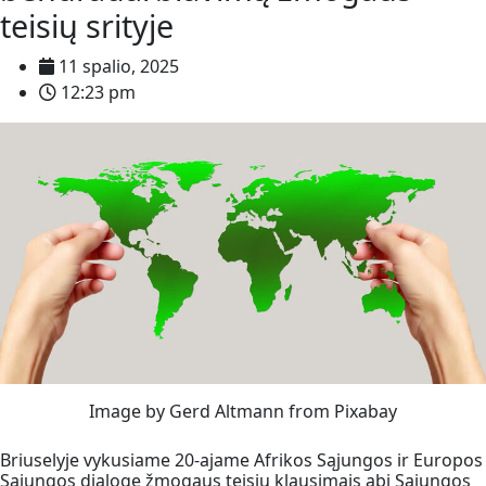
teisių srityje
11 spalio, 2025
12:23 pm
Image by Gerd Altmann from Pixabay
Briuselyje vykusiame 20-ajame Afrikos Sąjungos ir Europos
Sąjungos dialoge žmogaus teisių klausimais abi Sąjungos