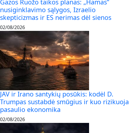
Gazos Ruožo taikos planas: „Hamas“
nusiginklavimo sąlygos, Izraelio
skepticizmas ir ES nerimas dėl sienos
02/08/2026
JAV ir Irano santykių posūkis: kodėl D.
Trumpas sustabdė smūgius ir kuo rizikuoja
pasaulio ekonomika
02/08/2026