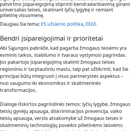
patvirtino įsipareigojimą stiprinti bendradarbiavimą ginant
universalias teises, skatinant lyčių lygybę ir remiant
pilietinę visuomenę.
Daugiau šia tema:
ES užsienio politika
,
EEAS
Bendri įsipareigojimai ir prioritetai
Abi Sąjungos pabrėžė, kad pagarba žmogaus teisėms yra
esminis taikos, stabilumo ir tvaraus vystymosi pagrindas.
Jos pakartojo įsipareigojimą skatinti žmogaus teises
regioniniu ir tarptautiniu mastu, taip pat užtikrinti, kad šie
principai būtų integruoti į visus partnerystės aspektus –
nuo saugumo iki ekonomikos ir skaitmeninės
transformacijos.
Dialoge išskirtos pagrindinės temos: lyčių lygybė, žmogaus
teisių gynėjų apsauga, diskriminacijos prevencija, vaiko
teisių apsauga, verslo atsakomybė už žmogaus teises ir
skaitmeninių technologijų poveikis pilietinėms laisvėms.