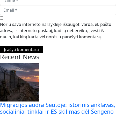
Noriu savo interneto naršyklėje išsaugoti vardą, el. pašto
adresą ir interneto puslapį, kad jų nebereiktų įvesti iš
naujo, kai kitą kartą vėl norėsiu parašyti komentarą.
Recent News
Migracijos audra Seutoje: istorinis anklavas,
socialiniai tinklai ir ES skilimas dėl Šengeno