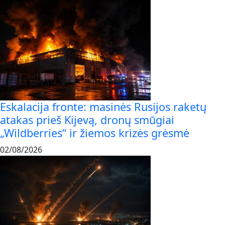
Eskalacija fronte: masinės Rusijos raketų
atakas prieš Kijevą, dronų smūgiai
„Wildberries“ ir žiemos krizės grėsmė
02/08/2026