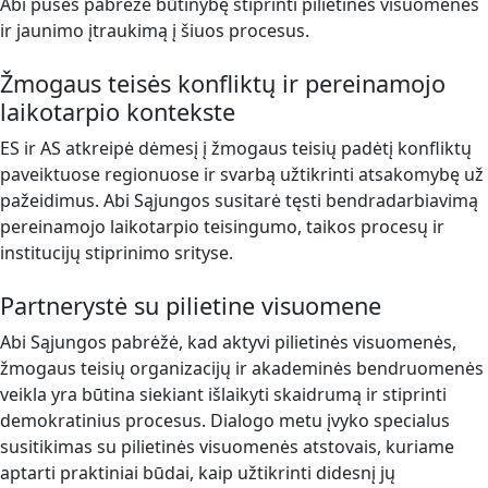
Abi pusės pabrėžė būtinybę stiprinti pilietinės visuomenės
ir jaunimo įtraukimą į šiuos procesus.
Žmogaus teisės konfliktų ir pereinamojo
laikotarpio kontekste
ES ir AS atkreipė dėmesį į žmogaus teisių padėtį konfliktų
paveiktuose regionuose ir svarbą užtikrinti atsakomybę už
pažeidimus. Abi Sąjungos susitarė tęsti bendradarbiavimą
pereinamojo laikotarpio teisingumo, taikos procesų ir
institucijų stiprinimo srityse.
Partnerystė su pilietine visuomene
Abi Sąjungos pabrėžė, kad aktyvi pilietinės visuomenės,
žmogaus teisių organizacijų ir akademinės bendruomenės
veikla yra būtina siekiant išlaikyti skaidrumą ir stiprinti
demokratinius procesus. Dialogo metu įvyko specialus
susitikimas su pilietinės visuomenės atstovais, kuriame
aptarti praktiniai būdai, kaip užtikrinti didesnį jų