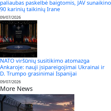
paliaubas paskelbė baigtomis, JAV sunaikino
90 karinių taikinių Irane
09/07/2026
NATO viršūnių susitikimo atomazga
Ankaroje: nauji įsipareigojimai Ukrainai ir
D. Trumpo grasinimai Ispanijai
09/07/2026
More News