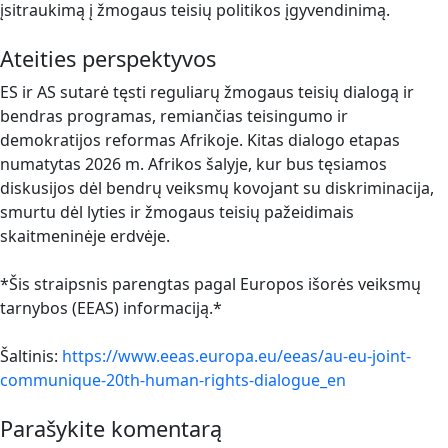
įsitraukimą į žmogaus teisių politikos įgyvendinimą.
Ateities perspektyvos
ES ir AS sutarė tęsti reguliarų žmogaus teisių dialogą ir
bendras programas, remiančias teisingumo ir
demokratijos reformas Afrikoje. Kitas dialogo etapas
numatytas 2026 m. Afrikos šalyje, kur bus tęsiamos
diskusijos dėl bendrų veiksmų kovojant su diskriminacija,
smurtu dėl lyties ir žmogaus teisių pažeidimais
skaitmeninėje erdvėje.
*Šis straipsnis parengtas pagal Europos išorės veiksmų
tarnybos (EEAS) informaciją.*
Šaltinis:
https://www.eeas.europa.eu/eeas/au-eu-joint-
communique-20th-human-rights-dialogue_en
Parašykite komentarą