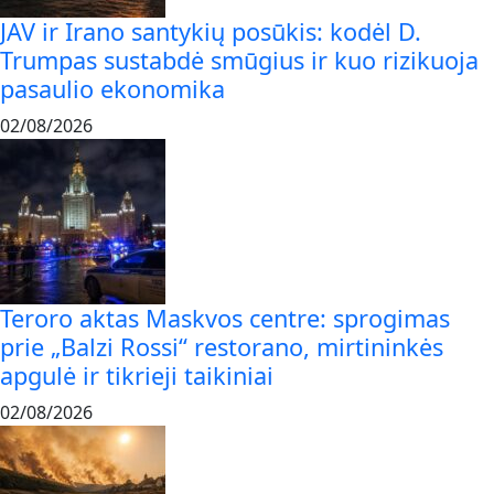
JAV ir Irano santykių posūkis: kodėl D.
Trumpas sustabdė smūgius ir kuo rizikuoja
pasaulio ekonomika
02/08/2026
Teroro aktas Maskvos centre: sprogimas
prie „Balzi Rossi“ restorano, mirtininkės
apgulė ir tikrieji taikiniai
02/08/2026