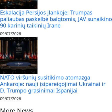
Eskalacija Persijos įlankoje: Trumpas
paliaubas paskelbė baigtomis, JAV sunaikino
90 karinių taikinių Irane
09/07/2026
NATO viršūnių susitikimo atomazga
Ankaroje: nauji įsipareigojimai Ukrainai ir
D. Trumpo grasinimai Ispanijai
09/07/2026
More News