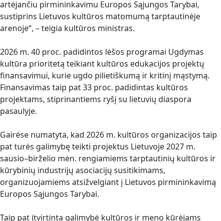
artėjančiu pirmininkavimu Europos Sąjungos Tarybai,
sustiprins Lietuvos kultūros matomumą tarptautinėje
arenoje“, – teigia kultūros ministras.
2026 m. 40 proc. padidintos lėšos programai Ugdymas
kultūra prioritetą teikiant kultūros edukacijos projektų
finansavimui, kurie ugdo pilietiškumą ir kritinį mąstymą.
Finansavimas taip pat 33 proc. padidintas kultūros
projektams, stiprinantiems ryšį su lietuvių diaspora
pasaulyje.
Gairėse numatyta, kad 2026 m. kultūros organizacijos taip
pat turės galimybę teikti projektus Lietuvoje 2027 m.
sausio–birželio mėn. rengiamiems tarptautinių kultūros ir
kūrybinių industrijų asociacijų susitikimams,
organizuojamiems atsižvelgiant į Lietuvos pirmininkavimą
Europos Sąjungos Tarybai.
Taip pat įtvirtinta galimybė kultūros ir meno kūrėjams