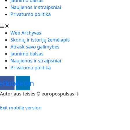
Jaunimo balsas
Naujienos ir straipsniai
Privatumo politika
Web Archyvas
Skonių ir istorijų žemėlapis
Atrask savo galimybes
Jaunimo balsas
Naujienos ir straipsniai
Privatumo politika
ebook
Linkedin
Autoriaus teisės © europospulsas.lt
Exit mobile version