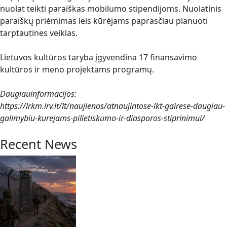
nuolat teikti paraiškas mobilumo stipendijoms. Nuolatinis
paraiškų priėmimas leis kūrėjams paprasčiau planuoti
tarptautines veiklas.
Lietuvos kultūros taryba įgyvendina 17 finansavimo
kultūros ir meno projektams programų.
Daugiauinformacijos:
https://lrkm.lrv.lt/lt/naujienos/atnaujintose-lkt-gairese-daugiau-
galimybiu-kurejams-pilietiskumo-ir-diasporos-stiprinimui/
Recent News