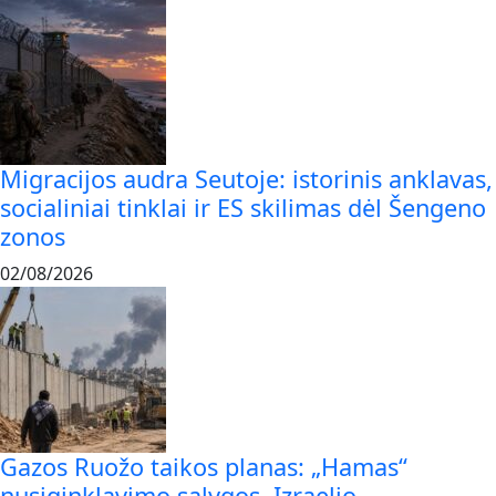
Migracijos audra Seutoje: istorinis anklavas,
socialiniai tinklai ir ES skilimas dėl Šengeno
zonos
02/08/2026
Gazos Ruožo taikos planas: „Hamas“
nusiginklavimo sąlygos, Izraelio