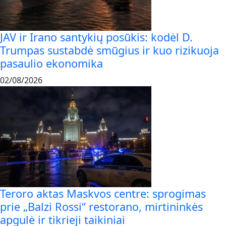
JAV ir Irano santykių posūkis: kodėl D.
Trumpas sustabdė smūgius ir kuo rizikuoja
pasaulio ekonomika
02/08/2026
Teroro aktas Maskvos centre: sprogimas
prie „Balzi Rossi“ restorano, mirtininkės
apgulė ir tikrieji taikiniai