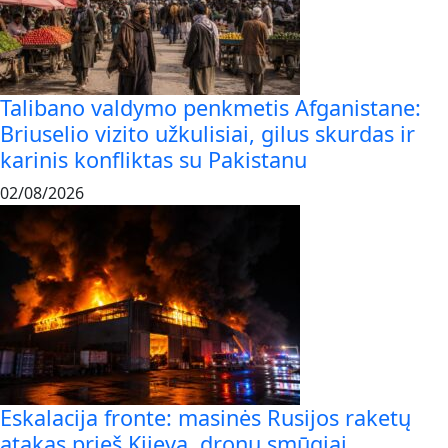
Talibano valdymo penkmetis Afganistane:
Briuselio vizito užkulisiai, gilus skurdas ir
karinis konfliktas su Pakistanu
02/08/2026
Eskalacija fronte: masinės Rusijos raketų
atakas prieš Kijevą, dronų smūgiai