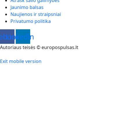
Atrask savo galimybes
Jaunimo balsas
Naujienos ir straipsniai
Privatumo politika
ebook
Linkedin
Autoriaus teisės © europospulsas.lt
Exit mobile version