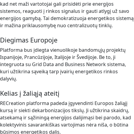
kad net maži vartotojai gali prisidėti prie energijos
sistemos, reaguoti į rinkos signalus ir gauti atlygį už savo
energijos gamybą. Tai demokratizuoja energetikos sistemą
ir mažina priklausomybę nuo centralizuotų tinklų.
Diegimas Europoje
Platforma bus įdiegta vienuolikoje bandomųjų projektų
Ispanijoje, Prancūzijoje, Italijoje ir Švedijoje. Be to, ji
integruota su Grid Data and Business Network sistema,
kuri užtikrina sąveiką tarp įvairių energetikos rinkos
dalyvių.
Kelias į žaliąją ateitį
RECreation platforma padeda įgyvendinti Europos žaliąjį
kursą ir siekti dekarbonizacijos tikslų. Ji užtikrina skaidrų,
atsekamą ir sąžiningą energijos dalijimąsi bei parodo, kad
kolektyvinis savarankiškas vartojimas nėra niša, o būtina
būsimos energetikos dalis.