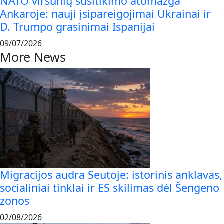
NATO viršūnių susitikimo atomazga
Ankaroje: nauji įsipareigojimai Ukrainai ir
D. Trumpo grasinimai Ispanijai
09/07/2026
More News
Migracijos audra Seutoje: istorinis anklavas,
socialiniai tinklai ir ES skilimas dėl Šengeno
zonos
02/08/2026