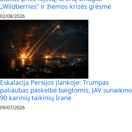
„Wildberries“ ir žiemos krizės grėsmė
02/08/2026
Eskalacija Persijos įlankoje: Trumpas
paliaubas paskelbė baigtomis, JAV sunaikino
90 karinių taikinių Irane
09/07/2026