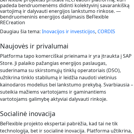
padeda bendruomenėms didinti kolektyvinį savarankišką
vartojimą ir dalyvauti energijos lankstumo rinkose. —
bendruomeninis energijos dalijimasis BeFlexible
RECreation
Daugiau šia tema:
Inovacijos ir investicijos
,
CORDIS
Naujovės ir privalumai
Platforma tapo komerciškai prieinama ir yra įtraukta į SAP
Store. Ji palaiko pažangias energijos paslaugas,
suderinama su skirstomųjų tinklų operatoriais (DSO),
užtikrina tinklo stabilumą ir leidžia naudoti vietinius
kainodaros modelius bei lankstumo prekybą. Svarbiausia –
suteikia mažiems vartotojams ir gaminantiems
vartotojams galimybę aktyviai dalyvauti rinkoje.
Socialinė inovacija
BeFlexible projekto ekspertai pabrėžia, kad tai ne tik
technologija, bet ir socialinė inovacija. Platforma užtikrina,