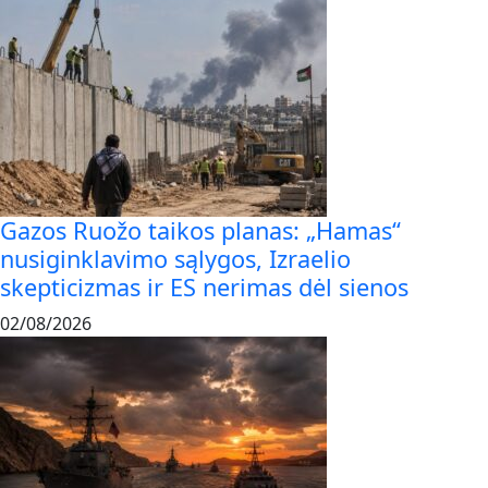
Gazos Ruožo taikos planas: „Hamas“
nusiginklavimo sąlygos, Izraelio
skepticizmas ir ES nerimas dėl sienos
02/08/2026