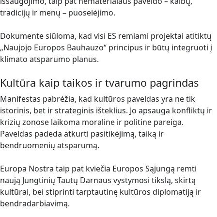
išsaugojimo, taip pat nematerialaus paveldo – kalbų,
tradicijų ir menų – puoselėjimo.
Dokumente siūloma, kad visi ES remiami projektai atitiktų
„Naujojo Europos Bauhauzo“ principus ir būtų integruoti į
klimato atsparumo planus.
Kultūra kaip taikos ir tvarumo pagrindas
Manifestas pabrėžia, kad kultūros paveldas yra ne tik
istorinis, bet ir strateginis išteklius. Jo apsauga konfliktų ir
krizių zonose laikoma moraline ir politine pareiga.
Paveldas padeda atkurti pasitikėjimą, taiką ir
bendruomenių atsparumą.
Europa Nostra taip pat kviečia Europos Sąjungą remti
naują Jungtinių Tautų Darnaus vystymosi tikslą, skirtą
kultūrai, bei stiprinti tarptautinę kultūros diplomatiją ir
bendradarbiavimą.