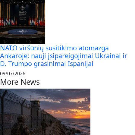
NATO viršūnių susitikimo atomazga
Ankaroje: nauji įsipareigojimai Ukrainai ir
D. Trumpo grasinimai Ispanijai
09/07/2026
More News