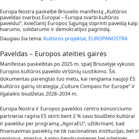
Europa Nostra paskelbė Briuselio manifestą „Kultūros
paveldas svarbus Europai – Europa svarbi kultūros
paveldui“, kviečiantį Europos Sąjungą stiprinti paveldą kaip
tvarumo, solidarumo ir demokratijos pagrindą.
Daugiau šia tema:
Kultūros projektai
,
EUROPANOSTRA
Paveldas – Europos ateities gairės
Manifestas paskelbtas po 2025 m. spalį Briuselyje vykusio
Europos kultūros paveldo viršūnių susitikimo. Šis
dokumentas parengtas tuo metu, kai rengiama naujoji ES
kultūros gairių strategija „Culture Compass for Europe“ ir
ilgalaikis biudžetas 2028–2034 m.
Europa Nostra ir Europos paveldos centro konsorciumo
partneriai ragina ES skirti bent 2 % savo biudžeto kultūrai
ir paveldui per programą „AgoraEU“, užtikrinant, kad
finansavimas pasiektų ne tik nacionalines institucijas, bet ir
regionus, miestus, kaimo bendruomenes bei pilietinės