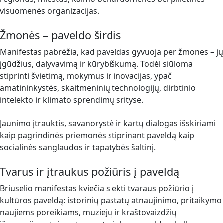
visuomenės organizacijas.
Žmonės – paveldo širdis
Manifestas pabrėžia, kad paveldas gyvuoja per žmones – jų
įgūdžius, dalyvavimą ir kūrybiškumą. Todėl siūloma
stiprinti švietimą, mokymus ir inovacijas, ypač
amatininkystės, skaitmeninių technologijų, dirbtinio
intelekto ir klimato sprendimų srityse.
Jaunimo įtrauktis, savanorystė ir kartų dialogas išskiriami
kaip pagrindinės priemonės stiprinant paveldą kaip
socialinės sanglaudos ir tapatybės šaltinį.
Tvarus ir įtraukus požiūris į paveldą
Briuselio manifestas kviečia siekti tvaraus požiūrio į
kultūros paveldą: istorinių pastatų atnaujinimo, pritaikymo
naujiems poreikiams, muziejų ir kraštovaizdžių