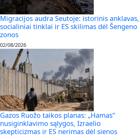
Migracijos audra Seutoje: istorinis anklavas,
socialiniai tinklai ir ES skilimas dėl Šengeno
zonos
02/08/2026
Gazos Ruožo taikos planas: „Hamas“
nusiginklavimo sąlygos, Izraelio
skepticizmas ir ES nerimas dėl sienos