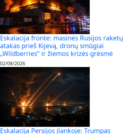
Eskalacija fronte: masinės Rusijos raketų
atakas prieš Kijevą, dronų smūgiai
„Wildberries“ ir žiemos krizės grėsmė
02/08/2026
Eskalacija Persijos įlankoje: Trumpas