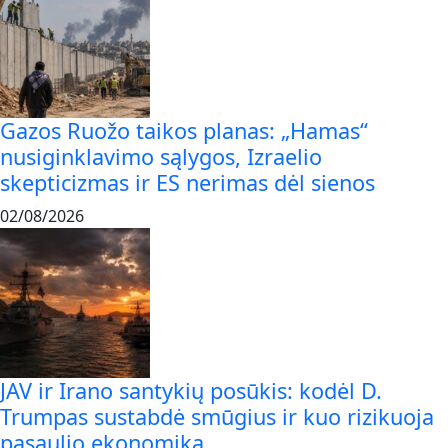
Gazos Ruožo taikos planas: „Hamas“
nusiginklavimo sąlygos, Izraelio
skepticizmas ir ES nerimas dėl sienos
02/08/2026
JAV ir Irano santykių posūkis: kodėl D.
Trumpas sustabdė smūgius ir kuo rizikuoja
pasaulio ekonomika