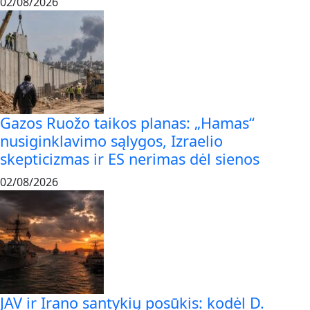
02/08/2026
Gazos Ruožo taikos planas: „Hamas“
nusiginklavimo sąlygos, Izraelio
skepticizmas ir ES nerimas dėl sienos
02/08/2026
JAV ir Irano santykių posūkis: kodėl D.