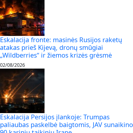
Eskalacija fronte: masinės Rusijos raketų
atakas prieš Kijevą, dronų smūgiai
„Wildberries“ ir žiemos krizės grėsmė
02/08/2026
Eskalacija Persijos įlankoje: Trumpas
paliaubas paskelbė baigtomis, JAV sunaikino
90 karinių taikinių Irane