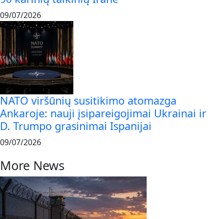
09/07/2026
NATO viršūnių susitikimo atomazga
Ankaroje: nauji įsipareigojimai Ukrainai ir
D. Trumpo grasinimai Ispanijai
09/07/2026
More News