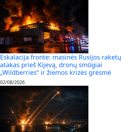
Eskalacija fronte: masinės Rusijos raketų
atakas prieš Kijevą, dronų smūgiai
„Wildberries“ ir žiemos krizės grėsmė
02/08/2026