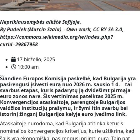
Nepriklausomybės aikštė Sofijoje.
By Pudelek (Marcin Szala) – Own work, CC BY-SA 3.0,
https://commons.wikimedia.org/w/index.php?
curid=29867958
17 birželio, 2025
10:00 am
Šiandien Europos Komisija paskelbė, kad Bulgarija yra
pasirengusi įsivesti eurą nuo 2026 m. sausio 1 d. – tai
svarbus etapas, kuris padarytų ją dvidešimt pirmąja
euro zonos nare. Šis vertinimas pateiktas 2025 m.
Konvergencijos ataskaitoje, parengtoje Bulgarijos
valdžios institucijų prašymu, ir žymi itin svarbų bei
istorinį žingsnį Bulgarijos kelyje euro įvedimo link.
Ataskaitoje nurodoma, kad Bulgarija atitinka keturis
nominalios konvergencijos kriterijus, kurie užtikrina, kad
šalis yra ekonomiškai pasirengusi priimti eurą. Taip pat