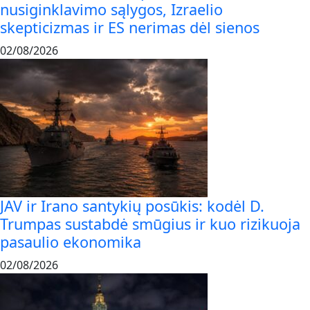
nusiginklavimo sąlygos, Izraelio
skepticizmas ir ES nerimas dėl sienos
02/08/2026
JAV ir Irano santykių posūkis: kodėl D.
Trumpas sustabdė smūgius ir kuo rizikuoja
pasaulio ekonomika
02/08/2026