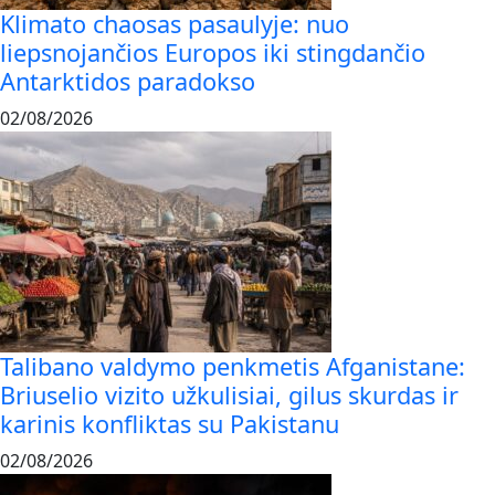
Klimato chaosas pasaulyje: nuo
liepsnojančios Europos iki stingdančio
Antarktidos paradokso
02/08/2026
Talibano valdymo penkmetis Afganistane:
Briuselio vizito užkulisiai, gilus skurdas ir
karinis konfliktas su Pakistanu
02/08/2026