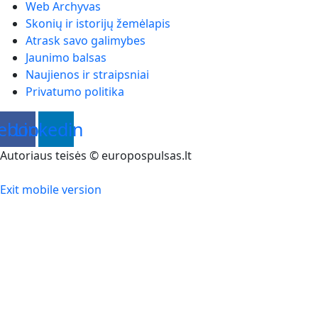
Web Archyvas
Skonių ir istorijų žemėlapis
Atrask savo galimybes
Jaunimo balsas
Naujienos ir straipsniai
Privatumo politika
ebook
Linkedin
Autoriaus teisės © europospulsas.lt
Exit mobile version