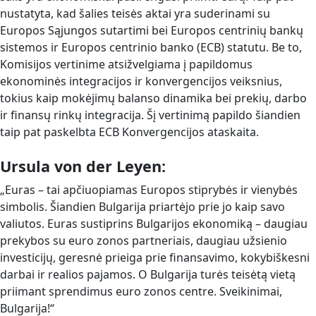
nustatyta, kad šalies teisės aktai yra suderinami su
Europos Sąjungos sutartimi bei Europos centrinių bankų
sistemos ir Europos centrinio banko (ECB) statutu. Be to,
Komisijos vertinime atsižvelgiama į papildomus
ekonominės integracijos ir konvergencijos veiksnius,
tokius kaip mokėjimų balanso dinamika bei prekių, darbo
ir finansų rinkų integracija. Šį vertinimą papildo šiandien
taip pat paskelbta ECB Konvergencijos ataskaita.
Ursula von der Leyen:
„Euras – tai apčiuopiamas Europos stiprybės ir vienybės
simbolis. Šiandien Bulgarija priartėjo prie jo kaip savo
valiutos. Euras sustiprins Bulgarijos ekonomiką – daugiau
prekybos su euro zonos partneriais, daugiau užsienio
investicijų, geresnė prieiga prie finansavimo, kokybiškesni
darbai ir realios pajamos. O Bulgarija turės teisėtą vietą
priimant sprendimus euro zonos centre. Sveikinimai,
Bulgarija!“