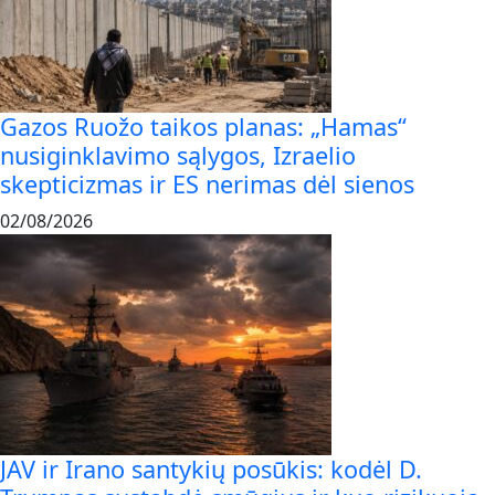
Gazos Ruožo taikos planas: „Hamas“
nusiginklavimo sąlygos, Izraelio
skepticizmas ir ES nerimas dėl sienos
02/08/2026
JAV ir Irano santykių posūkis: kodėl D.