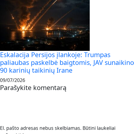
Eskalacija Persijos įlankoje: Trumpas
paliaubas paskelbė baigtomis, JAV sunaikino
90 karinių taikinių Irane
09/07/2026
Parašykite komentarą
El. pašto adresas nebus skelbiamas.
Būtini laukeliai