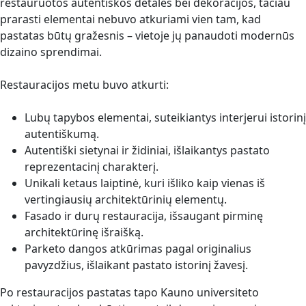
restauruotos autentiškos detalės bei dekoracijos, tačiau
prarasti elementai nebuvo atkuriami vien tam, kad
pastatas būtų gražesnis – vietoje jų panaudoti modernūs
dizaino sprendimai.
Restauracijos metu buvo atkurti:
Lubų tapybos elementai, suteikiantys interjerui istorinį
autentiškumą.
Autentiški sietynai ir židiniai, išlaikantys pastato
reprezentacinį charakterį.
Unikali ketaus laiptinė, kuri išliko kaip vienas iš
vertingiausių architektūrinių elementų.
Fasado ir durų restauracija, išsaugant pirminę
architektūrinę išraišką.
Parketo dangos atkūrimas pagal originalius
pavyzdžius, išlaikant pastato istorinį žavesį.
Po restauracijos pastatas tapo Kauno universiteto