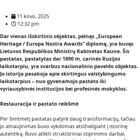
11 kovo, 2025
12:32 pm
Dar vienas išskirtinis objektas, pelnęs „European
Heritage / Europa Nostra Awards“ diplomą, yra buvęs
Lietuvos Respublikos Ministrų Kabinetas Kaune. Šis
pastatas, pastatytas dar 1890 m. carinės Rusijos
laikotarpiu, yra svarbus nacionalinio paveldo objektas.
Jo istorija pasakoja apie skirtingus valstybingumo
laikotarpius – nuo gyvenamojo pastato iki
vyriausybinės institucijos bei profesinės mokyklos.
Restauracija ir pastato reikšmė
Per šimtmetį pastatas patyrė daug transformacijų, tačiau
jo atnaujinimas buvo vykdomas atsižvelgiant į istorinę
autentiką. Buvo atlikti struktūriniai stiprinimo darbai,