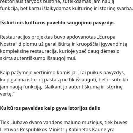
rektoriaus tarybos būstine, suteikdamas jam naują
funkciją, bet kartu išlaikydamas kultūrinę ir istorinę svarbą.
Išskirtinis kultūros paveldo saugojimo pavyzdys
Restauracijos projektas buvo apdovanotas „Europa
Nostra“ diplomu už gerai ištirtą ir kruopščiai įgyvendintą
kompleksinę restauraciją, kurioje ypač daug dėmesio
skirta autentiškumo išsaugojimui.
Kaip pažymėjo vertinimo komisija: „Tai puikus pavyzdys,
kaip galima istorinį pastatą ne tik išsaugoti, bet ir suteikti
jam naują funkciją, išlaikant jo autentiškumą ir istorinę
vertę.“
Kultūros paveldas kaip gyva istorijos dalis
Tiek Liubavo dvaro vandens malūno muziejus, tiek buvęs
Lietuvos Respublikos Ministrų Kabinetas Kaune yra