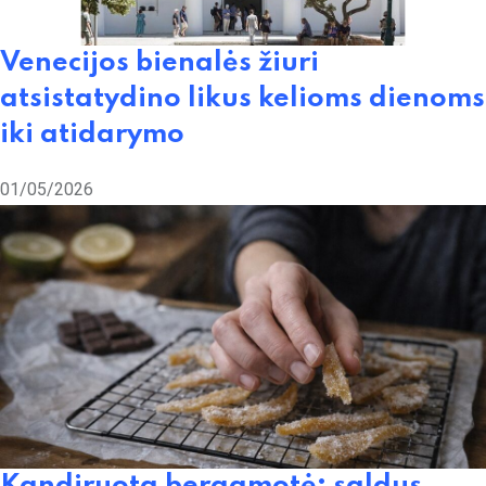
Venecijos bienalės žiuri
atsistatydino likus kelioms dienoms
iki atidarymo
01/05/2026