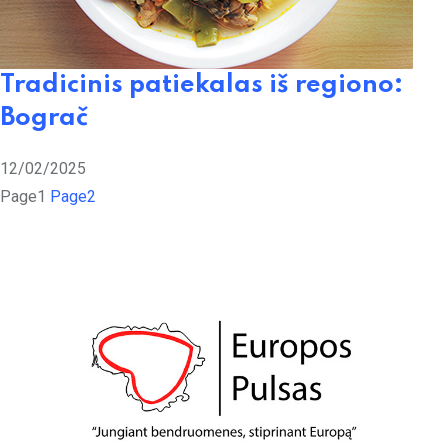
Tradicinis patiekalas iš regiono:
Bograč
12/02/2025
Page
1
Page
2