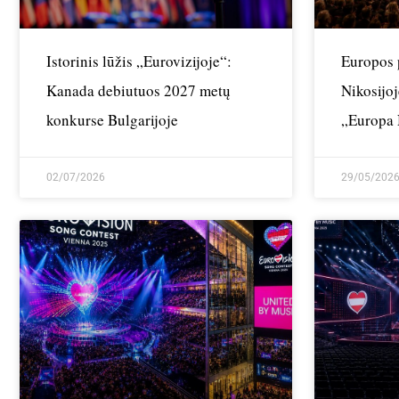
Istorinis lūžis „Eurovizijoje“:
Europos 
Kanada debiutuos 2027 metų
Nikosijoj
konkurse Bulgarijoje
„Europa 
laimėtoja
02/07/2026
29/05/202