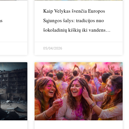
Kaip Velykas švenčia Europos
ms
Sąjungos šalys: tradicijos nuo
šokoladinių kiškių iki vandens
mūšių
05/04/2026