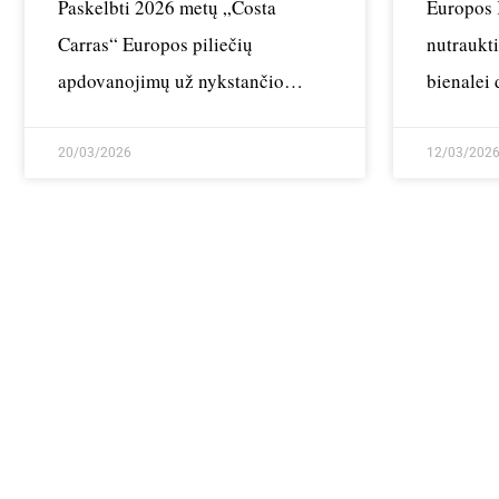
Paskelbti 2026 metų „Costa
Europos 
Carras“ Europos piliečių
nutraukt
apdovanojimų už nykstančio
bienalei
paveldo apsaugą laureatai
dalyvav
20/03/2026
12/03/202