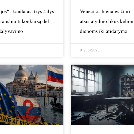
jos“ skandalas: trys šalys
Venecijos bienalės žiuri
transliuoti konkursą dėl
atsistatydino likus kelio
 dalyvavimo
dienoms iki atidarymo
6
01/05/2026