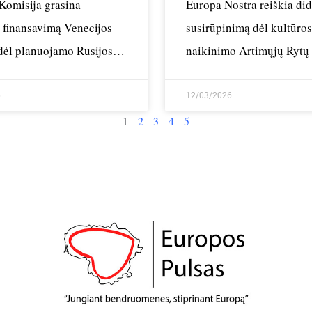
Komisija grasina
Europa Nostra reiškia did
i finansavimą Venecijos
susirūpinimą dėl kultūro
 dėl planuojamo Rusijos
naikinimo Artimųjų Rytų
imo
6
12/03/2026
1
2
3
4
5