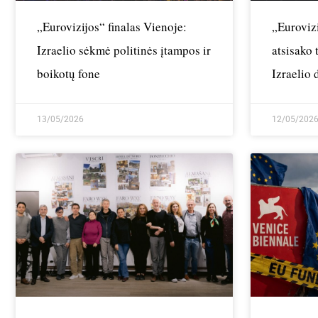
„Eurovizijos“ finalas Vienoje:
„Eurovizi
Izraelio sėkmė politinės įtampos ir
atsisako 
boikotų fone
Izraelio
13/05/2026
12/05/202