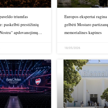
paveldo triumfas
Europos ekspertai ragina
e: paskelbti prestižinių
gelbėti Mostaro partizan
Nostra“ apdovanojimų
memorialines kapines
i
6
18/05/2026