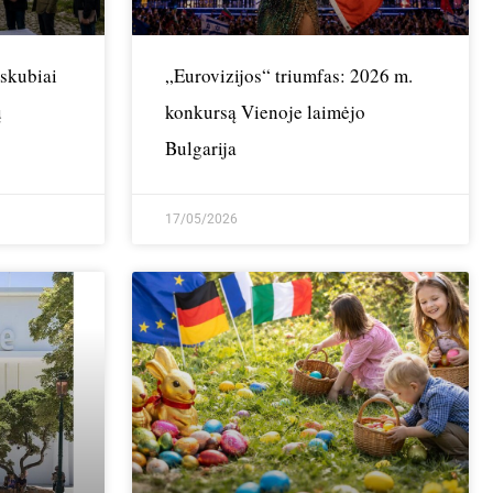
 skubiai
„Eurovizijos“ triumfas: 2026 m.
ų
konkursą Vienoje laimėjo
Bulgarija
17/05/2026