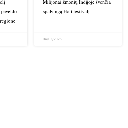
elį
Milijonai žmonių Indijoje švenčia
s paveldo
spalvingą Holi festivalį
 regione
04/03/2026