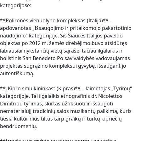
kategorijose:
**Polironės vienuolyno kompleksas (Italija)** –
apdovanotas „Išsaugojimo ir pritaikomojo pakartotinio
naudojimo“ kategorijoje. Šis Šiaurės Italijos paveldo
objektas po 2012 m. žemės drebėjimo buvo atsidūręs
labiausiai nykstančių vietų sąraše, tačiau ilgalaikis ir
holistinis San Benedeto Po savivaldybės vadovaujamas
projektas sugrąžino kompleksui gyvybę, išsaugant jo
autentiškumą.
**„Kipro smuikininkas“ (Kipras)** – laimėtojas „Tyrimų“
kategorijoje. Tai ilgalaikis etnografinis dr. Nicolettos
Dimitriou tyrimas, skirtas užfiksuoti ir išsaugoti
nematerialųjį tradicinių salos muzikantų palikimą, kuris
tiesia kultūrinius tiltus tarp graikų ir turkų kipriečių
bendruomenių.