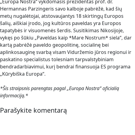
„Europa Nostra“ vykdomasis prezidentas prof. dr.
Hermannas Parzingeris savo kalboje pabrėžė, kad šių
metų nugalėtojai, atstovaujantys 18 skirtingų Europos
šalių, aiškiai įrodo, jog kultūros paveldas yra Europos
tapatybės ir visuomenės šerdis. Susitikimas Nikosijoje,
vykęs po šūkiu „Paveldas kaip *Mare Nostrum* siela“, dar
kartą pabrėžė paveldo geopolitinę, socialinę bei
aplinkosauginę svarbą visam Viduržemio jūros regionui ir
paskatino specialistus tolesniam tarpvalstybiniam
bendradarbiavimui, kurį bendrai finansuoja ES programa
„Kūrybiška Europa“.
*Šis straipsnis parengtas pagal „Europa Nostra“ oficialią
informaciją.*
Parašykite komentarą