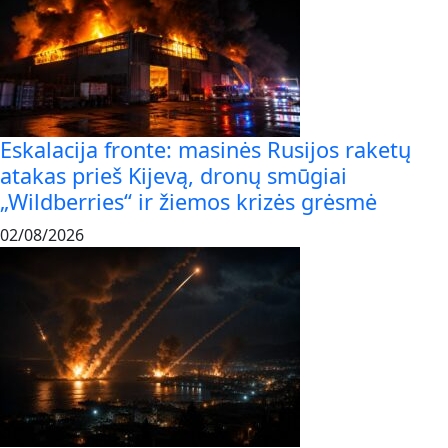
Eskalacija fronte: masinės Rusijos raketų
atakas prieš Kijevą, dronų smūgiai
„Wildberries“ ir žiemos krizės grėsmė
02/08/2026