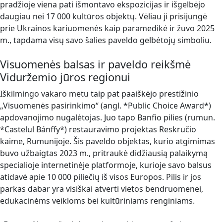
pradžioje viena pati išmontavo ekspozicijas ir išgelbėjo
daugiau nei 17 000 kultūros objektų. Vėliau ji prisijungė
prie Ukrainos kariuomenės kaip paramedikė ir žuvo 2025
m., tapdama visų savo šalies paveldo gelbėtojų simboliu.
Visuomenės balsas ir paveldo reikšmė
Viduržemio jūros regionui
Iškilmingo vakaro metu taip pat paaiškėjo prestižinio
„Visuomenės pasirinkimo“ (angl. *Public Choice Award*)
apdovanojimo nugalėtojas. Juo tapo Banfio pilies (rumun.
*Castelul Bánffy*) restauravimo projektas Reskručio
kaime, Rumunijoje. Šis paveldo objektas, kurio atgimimas
buvo užbaigtas 2023 m., pritraukė didžiausią palaikymą
specialioje internetinėje platformoje, kurioje savo balsus
atidavė apie 10 000 piliečių iš visos Europos. Pilis ir jos
parkas dabar yra visiškai atverti vietos bendruomenei,
edukacinėms veikloms bei kultūriniams renginiams.