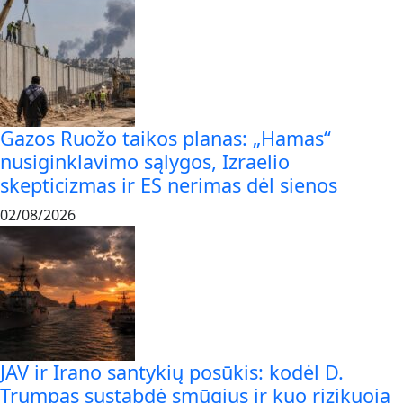
Gazos Ruožo taikos planas: „Hamas“
nusiginklavimo sąlygos, Izraelio
skepticizmas ir ES nerimas dėl sienos
02/08/2026
JAV ir Irano santykių posūkis: kodėl D.
Trumpas sustabdė smūgius ir kuo rizikuoja