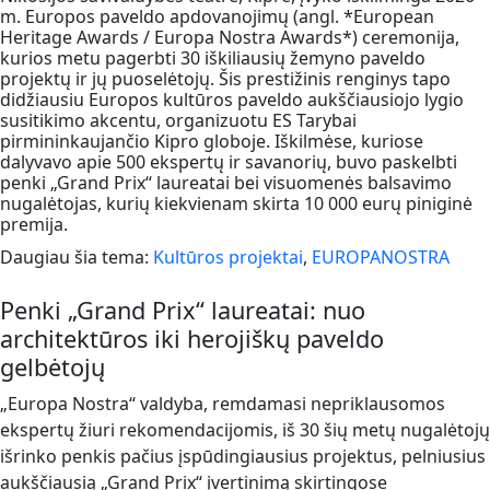
m. Europos paveldo apdovanojimų (angl. *European
Heritage Awards / Europa Nostra Awards*) ceremonija,
kurios metu pagerbti 30 iškiliausių žemyno paveldo
projektų ir jų puoselėtojų. Šis prestižinis renginys tapo
didžiausiu Europos kultūros paveldo aukščiausiojo lygio
susitikimo akcentu, organizuotu ES Tarybai
pirmininkaujančio Kipro globoje. Iškilmėse, kuriose
dalyvavo apie 500 ekspertų ir savanorių, buvo paskelbti
penki „Grand Prix“ laureatai bei visuomenės balsavimo
nugalėtojas, kurių kiekvienam skirta 10 000 eurų piniginė
premija.
Daugiau šia tema:
Kultūros projektai
,
EUROPANOSTRA
Penki „Grand Prix“ laureatai: nuo
architektūros iki herojiškų paveldo
gelbėtojų
„Europa Nostra“ valdyba, remdamasi nepriklausomos
ekspertų žiuri rekomendacijomis, iš 30 šių metų nugalėtojų
išrinko penkis pačius įspūdingiausius projektus, pelniusius
aukščiausią „Grand Prix“ įvertinimą skirtingose