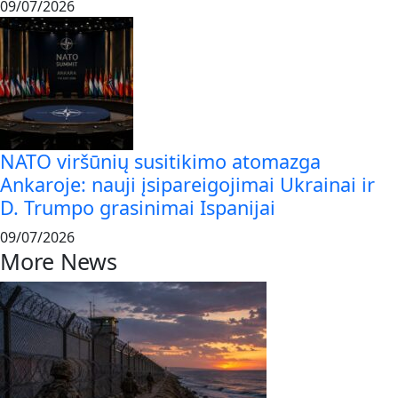
09/07/2026
NATO viršūnių susitikimo atomazga
Ankaroje: nauji įsipareigojimai Ukrainai ir
D. Trumpo grasinimai Ispanijai
09/07/2026
More News