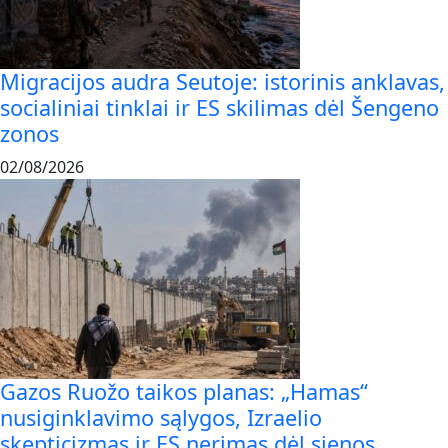
Migracijos audra Seutoje: istorinis anklavas,
socialiniai tinklai ir ES skilimas dėl Šengeno
zonos
02/08/2026
Gazos Ruožo taikos planas: „Hamas“
nusiginklavimo sąlygos, Izraelio
skepticizmas ir ES nerimas dėl sienos