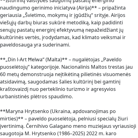
**Istorinių valstybės saugomų pastatų energinio
naudingumo gerinimo iniciatyva (Airija)** – pripažinta
geriausia „Švietimo, mokymų ir įgūdžių“ srityje. Airijos
viešųjų darbų biuras sukūrė metodiką, kaip padidinti
senųjų pastatų energinį efektyvumą nepažeidžiant jų
kultūrinės vertės, įrodydamas, kad klimato veiksmai ir
paveldosauga yra suderinami.
**„Din l-Art Ħelwa“ (Malta)** – nugalėtojas „Paveldo
puoselėtojų“ kategorijoje. Nacionalinis Maltos trestas jau
60 metų demonstruoja neįtikėtiną pilietinės visuomenės
atsidavimą, saugodamas šalies kultūrinį bei gamtinį
kraštovaizdį nuo perteklinio turizmo ir agresyvios
urbanistinės plėtros spaudimo.
**Maryna Hrytsenko (Ukraina, apdovanojimas po
mirties)** – paveldo puoselėtoja, pelniusi specialų žiuri
įvertinimą. Černihivo Galagano meno muziejaus vyriausioji
saugotoja M. Hrytsenko (1986–2025) 2022 m. karo