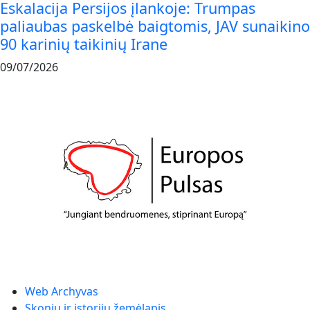
Eskalacija Persijos įlankoje: Trumpas
paliaubas paskelbė baigtomis, JAV sunaikino
90 karinių taikinių Irane
09/07/2026
Web Archyvas
Skonių ir istorijų žemėlapis