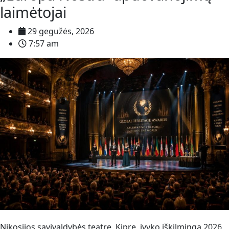
laimėtojai
29 gegužės, 2026
7:57 am
Nikosijos savivaldybės teatre, Kipre, įvyko iškilminga 2026