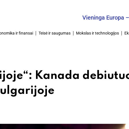
Vieninga Europa – Bendra
onomika ir finansai
Teisė ir saugumas
Mokslas ir technologijos
Ek
izijoje“: Kanada debiutu
ulgarijoje