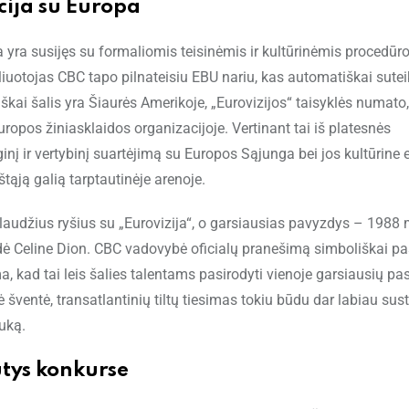
acija su Europa
a yra susijęs su formaliomis teisinėmis ir kultūrinėmis procedūr
liuotojas CBC tapo pilnateisiu EBU nariu, kas automatiškai sutei
iškai šalis yra Šiaurės Amerikoje, „Eurovizijos“ taisyklės numato
 Europos žiniasklaidos organizacijoje. Vertinant tai iš platesnės
nį ir vertybinį suartėjimą su Europos Sąjunga bei jos kultūrine 
štąją galią tarptautinėje arenoje.
glaudžius ryšius su „Eurovizija“, o garsiausias pavyzdys – 1988 
ždė Celine Dion. CBC vadovybė oficialų pranešimą simboliškai p
kad tai leis šalies talentams pasirodyti vienoje garsiausių pa
 šventė, transatlantinių tiltų tiesimas tokiu būdu dar labiau sust
auką.
iūtys konkurse