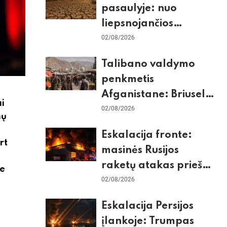
pasaulyje: nuo
liepsnojančios
Europos iki
02/08/2026
stingdančio
Talibano valdymo
Antarktidos
penkmetis
paradokso
Afganistane: Briuselio
ai
vizito užkulisiai, gilus
02/08/2026
nų
skurdas ir karinis
Eskalacija fronte:
konfliktas su
rt
masinės Rusijos
Pakistanu
raketų atakas prieš
se
Kijevą, dronų smūgiai
02/08/2026
„Wildberries“ ir
Eskalacija Persijos
žiemos krizės grėsmė
įlankoje: Trumpas