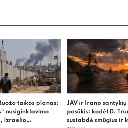
uožo taikos planas:
JAV ir Irano santykių
“ nusiginklavimo
posūkis: kodėl D. Tr
, Izraelio
sustabdė smūgius ir 