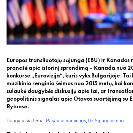
Europos transliuotojų sąjunga (EBU) ir Kanados na
pranešė apie istorinį sprendimą – Kanada nuo 2
konkurse „Eurovizija“, kuris vyks Bulgarijoje. Tai 
muzikinio renginio šeimos nuo 2015 metų, kai konk
sulaukė daugybės diskusijų apie tai, ar transatlant
geopolitinis signalas apie Otavos suartėjimą su 
Rytuose.
Daugiau šia tema:
Pasaulio naujienos
,
Už Sąjungos ribų