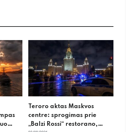
Teroro aktas Maskvos
umpas
centre: sprogimas prie
kuo
„Balzi Rossi“ restorano,