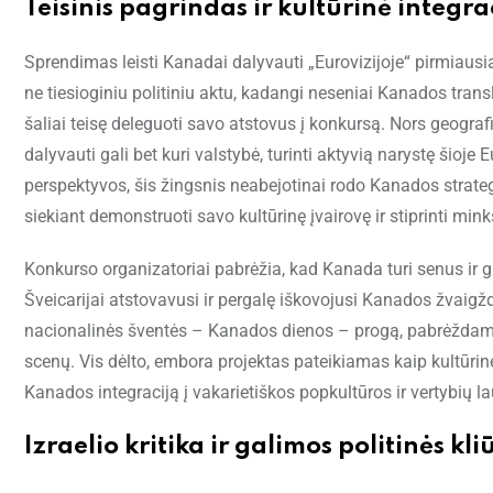
Teisinis pagrindas ir kultūrinė integr
Sprendimas leisti Kanadai dalyvauti „Eurovizijoje“ pirmiausi
ne tiesioginiu politiniu aktu, kadangi neseniai Kanados trans
šaliai teisę deleguoti savo atstovus į konkursą. Nors geograf
dalyvauti gali bet kuri valstybė, turinti aktyvią narystę šioje
perspektyvos, šis žingsnis neabejotinai rodo Kanados strategi
siekiant demonstruoti savo kultūrinę įvairovę ir stiprinti mink
Konkurso organizatoriai pabrėžia, kad Kanada turi senus ir 
Šveicarijai atstovavusi ir pergalę iškovojusi Kanados žvaig
nacionalinės šventės – Kanados dienos – progą, pabrėždama, 
scenų. Vis dėlto, embora projektas pateikiamas kaip kultūrinė
Kanados integraciją į vakarietiškos popkultūros ir vertybių l
Izraelio kritika ir galimos politinės kl