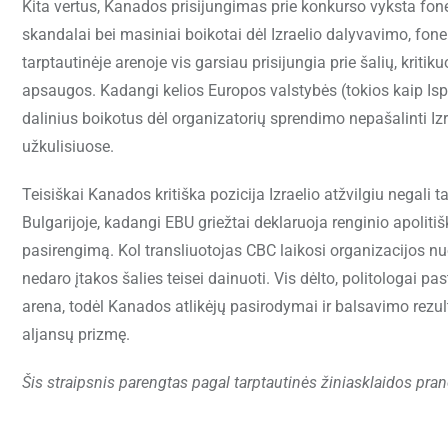
Kita vertus, Kanados prisijungimas prie konkurso vyksta fone, 
skandalai bei masiniai boikotai dėl Izraelio dalyvavimo, fone
tarptautinėje arenoje vis garsiau prisijungia prie šalių, kriti
apsaugos. Kadangi kelios Europos valstybės (tokios kaip Ispa
dalinius boikotus dėl organizatorių sprendimo nepašalinti Izra
užkulisiuose.
Teisiškai Kanados kritiška pozicija Izraelio atžvilgiu negali 
Bulgarijoje, kadangi EBU griežtai deklaruoja renginio apolitišk
pasirengimą. Kol transliuotojas CBC laikosi organizacijos nuo
nedaro įtakos šalies teisei dainuoti. Vis dėlto, politologai p
arena, todėl Kanados atlikėjų pasirodymai ir balsavimo rezulta
aljansų prizmę.
Šis straipsnis parengtas pagal tarptautinės žiniasklaidos pra