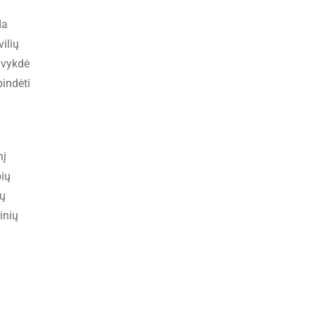
da
vilių
a vykdė
pindėti
nį
bių
mų
inių