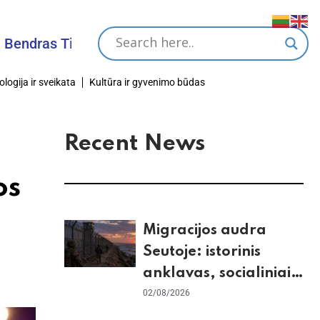
s Tikslas
ologija ir sveikata
Kultūra ir gyvenimo būdas
Recent News
os
Migracijos audra
Seutoje: istorinis
anklavas, socialiniai
tinklai ir ES skilimas
02/08/2026
dėl Šengeno zonos