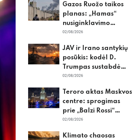
Gazos Ruožo taikos
planas: „Hamas“
nusiginklavimo
sąlygos, Izraelio
02/08/2026
skepticizmas ir ES
JAV ir Irano santykių
nerimas dėl sienos
posūkis: kodėl D.
Trumpas sustabdė
smūgius ir kuo
02/08/2026
rizikuoja pasaulio
Teroro aktas Maskvos
ekonomika
centre: sprogimas
prie „Balzi Rossi“
restorano,
02/08/2026
mirtininkės apgulė ir
Klimato chaosas
tikrieji taikiniai