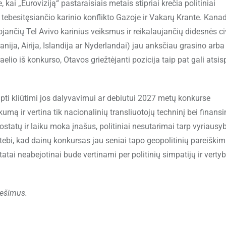
kai „Euroviziją“ pastaraisiais metais stipriai krečia politiniai
 tebesitęsiančio karinio konflikto Gazoje ir Vakarų Krante. Kana
kuojančių Tel Avivo karinius veiksmus ir reikalaujančių didesnės ci
nija, Airija, Islandija ar Nyderlandai) jau anksčiau grasino arb
elio iš konkurso, Otavos griežtėjanti pozicija taip pat gali atsis
tapti kliūtimi jos dalyvavimui ar debiutui 2027 metų konkurse
umą ir vertina tik nacionalinių transliuotojų techninį bei finansi
statų ir laiku moka įnašus, politiniai nesutarimai tarp vyriausy
astebi, kad dainų konkursas jau seniai tapo geopolitinių pareiški
tai neabejotinai bude vertinami per politinių simpatijų ir vertyb
nešimus.