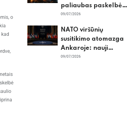
paliaubas paskelbė
baigtomis, JAV
09/07/2026
omis, o
sunaikino 90 karinių
kia
NATO viršūnių
taikinių Irane
, kad
susitikimo atomazga
Ankaroje: nauji
erdve,
įsipareigojimai
09/07/2026
Ukrainai ir D. Trumpo
metais
grasinimai Ispanijai
askelbė
saulio
iprina