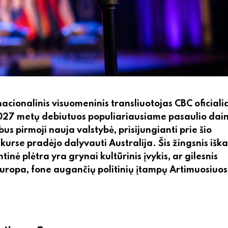
cionalinis visuomeninis transliuotojas CBC oficiali
027 metų debiutuos populiariausiame pasaulio dai
bus pirmoji nauja valstybė, prisijungianti prie šio
urse pradėjo dalyvauti Australija. Šis žingsnis iška
inė plėtra yra grynai kultūrinis įvykis, ar gilesnis
Europa, fone augančių politinių įtampų Artimuosiuo