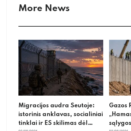
More News
Migracijos audra Seutoje:
Gazos R
istorinis anklavas, socialiniai
„Hamas
tinklai ir ES skilimas dėl
sąlygos