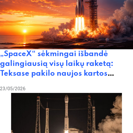
„SpaceX“ sėkmingai išbandė
galingiausią visų laikų raketą:
Teksase pakilo naujos kartos
„Starship V3“
23/05/2026