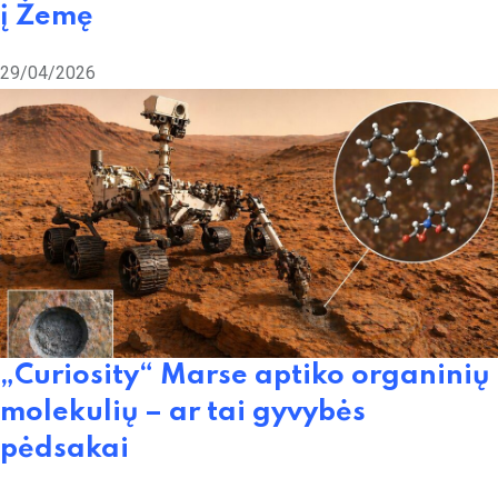
į Žemę
29/04/2026
„Curiosity“ Marse aptiko organinių
molekulių – ar tai gyvybės
pėdsakai