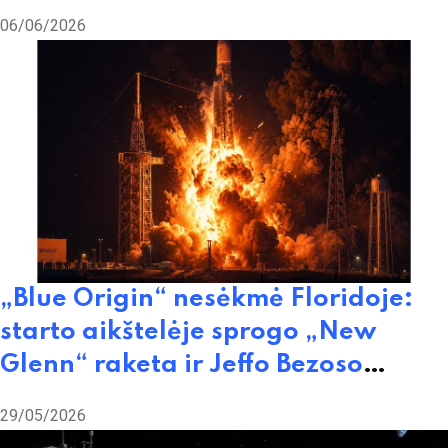
nuotėkio
06/06/2026
„Blue Origin“ nesėkmė Floridoje:
starto aikštelėje sprogo „New
Glenn“ raketa ir Jeffo Bezoso
iššūkis Elonui Muskui
29/05/2026