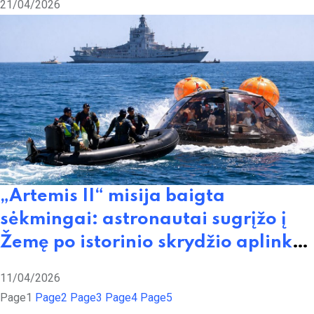
21/04/2026
„Artemis II“ misija baigta
sėkmingai: astronautai sugrįžo į
Žemę po istorinio skrydžio aplink
Mėnulį
11/04/2026
Page
1
Page
2
Page
3
Page
4
Page
5