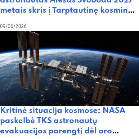
astronautas Alešas Svoboda 2027
metais skris į Tarptautinę kosminę
stotį
09/06/2026
Kritinė situacija kosmose: NASA
paskelbė TKS astronautų
evakuacijos parengtį dėl oro