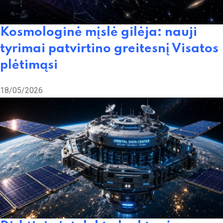
Kosmologinė mįslė gilėja: nauji
tyrimai patvirtino greitesnį Visatos
plėtimąsi
18/05/2026