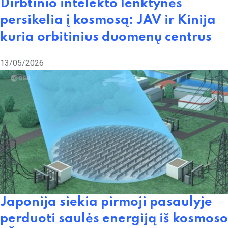
Dirbtinio intelekto lenktynės
persikelia į kosmosą: JAV ir Kinija
kuria orbitinius duomenų centrus
13/05/2026
Japonija siekia pirmoji pasaulyje
perduoti saulės energiją iš kosmoso