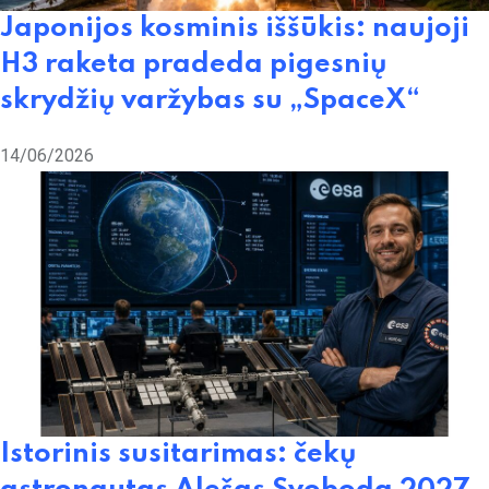
Japonijos kosminis iššūkis: naujoji
H3 raketa pradeda pigesnių
skrydžių varžybas su „SpaceX“
14/06/2026
Istorinis susitarimas: čekų