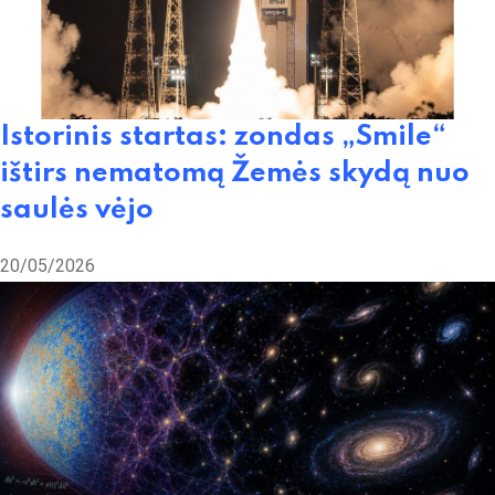
Istorinis startas: zondas „Smile“
ištirs nematomą Žemės skydą nuo
saulės vėjo
20/05/2026