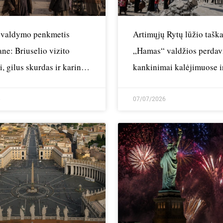
 valdymo penkmetis
Artimųjų Rytų lūžio taška
ne: Briuselio vizito
„Hamas“ valdžios perdav
i, gilus skurdas ir karinis
kankinimai kalėjimuose i
s su Pakistanu
kranto finansavimo šešėli
6
07/07/2026