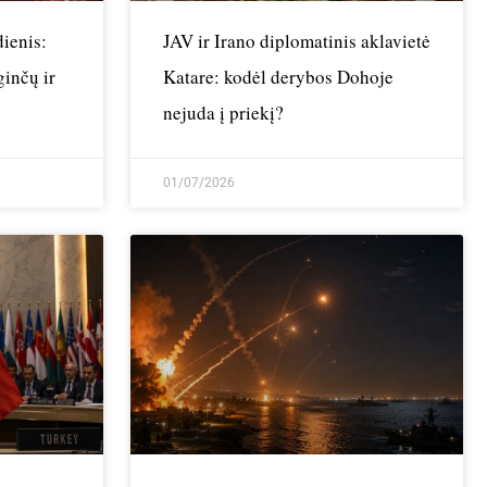
ienis:
JAV ir Irano diplomatinis aklavietė
ginčų ir
Katare: kodėl derybos Dohoje
nejuda į priekį?
01/07/2026