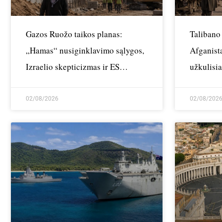
Gazos Ruožo taikos planas:
Talibano
„Hamas“ nusiginklavimo sąlygos,
Afganista
Izraelio skepticizmas ir ES
užkulisia
nerimas dėl sienos
konflikta
02/08/2026
02/08/202