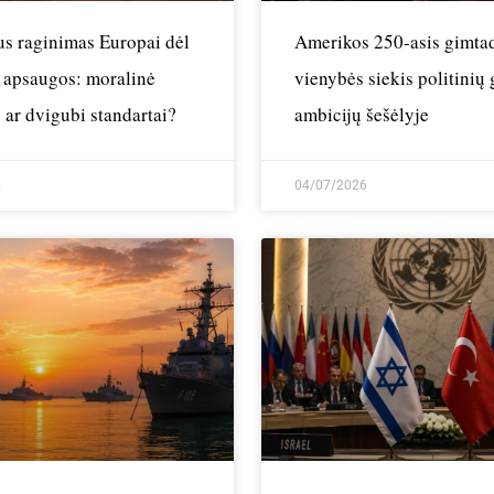
us raginimas Europai dėl
Amerikos 250-asis gimtad
 apsaugos: moralinė
vienybės siekis politinių 
 ar dvigubi standartai?
ambicijų šešėlyje
6
04/07/2026