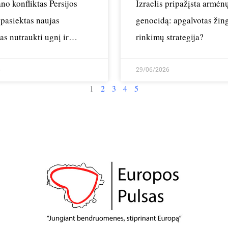
ano konfliktas Persijos
Izraelis pripažįsta armėn
 pasiektas naujas
genocidą: apgalvotas žing
as nutraukti ugnį ir
rinkimų strategija?
ėl Hormūzo kontrolės
6
29/06/2026
1
2
3
4
5