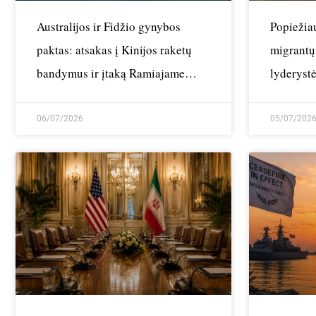
Australijos ir Fidžio gynybos
Popiežia
paktas: atsakas į Kinijos raketų
migrantų
bandymus ir įtaką Ramiajame
lyderystė
vandenyne
06/07/2026
05/07/202