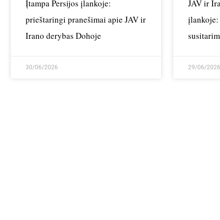
Įtampa Persijos įlankoje:
JAV ir Ir
prieštaringi pranešimai apie JAV ir
įlankoje:
Irano derybas Dohoje
susitarim
ginčai d
30/06/2026
29/06/202