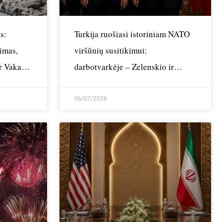
s:
Turkija ruošiasi istoriniam NATO
imas,
viršūnių susitikimui:
r Vakarų
darbotvarkėje – Zelenskio ir
ai
Trumpo akistata bei griežtas
saugumas
06/07/2026